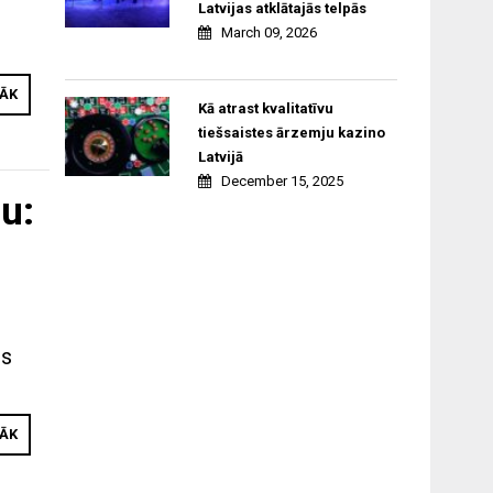
Latvijas atklātajās telpās
March 09, 2026
RĀK
Kā atrast kvalitatīvu
tiešsaistes ārzemju kazino
Latvijā
December 15, 2025
u:
os
RĀK