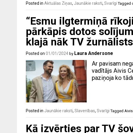
Posted in
Aktuālas Ziņas
,
Jaunākie raksti
,
Svarīgi
Tagged
“Esmu ilgtermiņā rīkoji
pārkāpis dotos solīju
klajā nāk TV žurnālists
Laura Andersone
Posted on
01/01/2024
by
Ar pavisam nega
vadītājs Aivis 
paziņoja ko tādu
Posted in
Jaunākie raksti
,
Slavenības
,
Svarīgi
Tagged
Aivis
Kā izvērties par TV šo