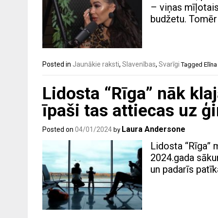
– viņas mīļotais
budžetu. Tomēr 
Posted in
Jaunākie raksti
,
Slavenības
,
Svarīgi
Tagged
Elīn
Lidosta “Rīga” nāk kla
īpaši tas attiecas uz
Laura Andersone
Posted on
04/01/2024
by
Lidosta “Rīga” m
2024.gada sākum
un padarīs pat