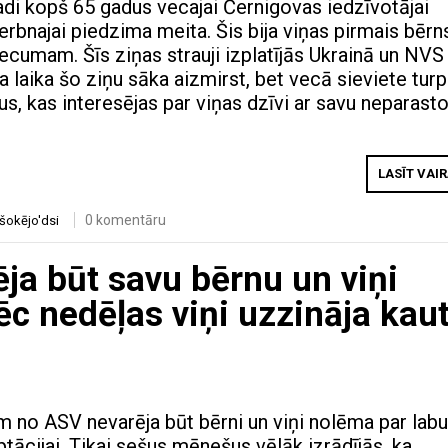
gadi kopš 65 gadus vecajai Černigovas iedzīvotājai
erbnajai piedzima meita. Šis bija viņas pirmais bērn
vecumam. Šīs ziņas strauji izplatījās Ukrainā un NVS
a laika šo ziņu sāka aizmirst, bet vecā sieviete turp
us, kas interesējas par viņas dzīvi ar savu neparast
LASĪT VAI
0 komentāru
šokējo'dsi
ja būt savu bērnu un viņi
ēc nedēļas viņi uzzināja kau
m no ASV nevarēja būt bērni un viņi nolēma par lab
tācijai. Tikai sešus mēnešus vēlāk izrādījās, ka