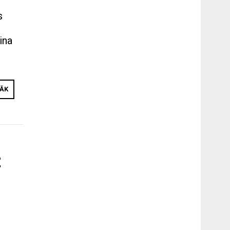
s
ina
o
RĀK
t
u