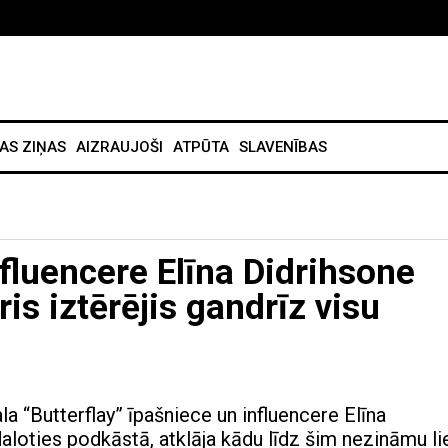
AS ZIŅAS
AIZRAUJOŠI
ATPŪTA
SLAVENĪBAS
fluencere Elīna Didrihsone
ris iztērējis gandrīz visu
a “Butterflay” īpašniece un influencere Elīna
daloties podkāstā, atklāja kādu līdz šim nezināmu li