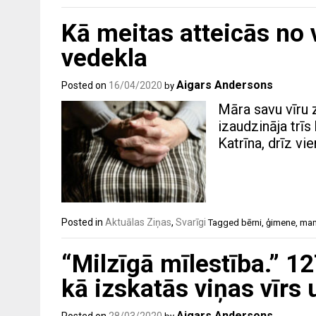
Kā meitas atteicās no
vedekla
Aigars Andersons
Posted on
16/04/2020
by
Māra savu vīru 
izaudzināja trī
Katrīna, drīz vi
Posted in
Aktuālas Ziņas
,
Svarīgi
Tagged
bērni
,
ģimene
,
ma
“Milzīgā mīlestība.” 1
kā izskatās viņas vīrs 
Aigars Andersons