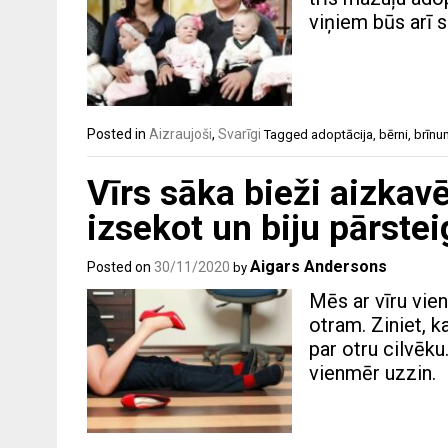
viņiem būs arī sa
Posted in
Aizraujoši
,
Svarīgi
Tagged
adoptācija
,
bērni
,
brīnu
Vīrs sāka bieži aizkav
izsekot un biju pārstei
Aigars Andersons
Posted on
30/11/2020
by
Mēs ar vīru vie
otram. Ziniet, k
par otru cilvēku.
vienmēr uzzin.