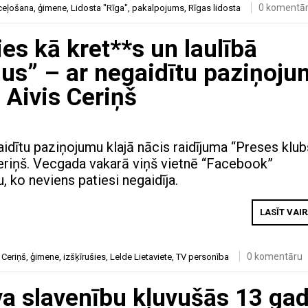
0 komentā
ceļošana
,
ģimene
,
Lidosta "Rīga"
,
pakalpojums
,
Rīgas lidosta
es kā kret**s un laulībā
mus” – ar negaidītu paziņoj
 Aivis Ceriņš
idītu paziņojumu klajā nācis raidījuma “Preses klub
Ceriņš. Vecgada vakarā viņš vietnē “Facebook”
, ko neviens patiesi negaidīja.
LASĪT VAI
0 komentāru
 Ceriņš
,
ģimene
,
izšķīrušies
,
Lelde Lietaviete
,
TV personība
va slavenību kļuvušās 13 ga