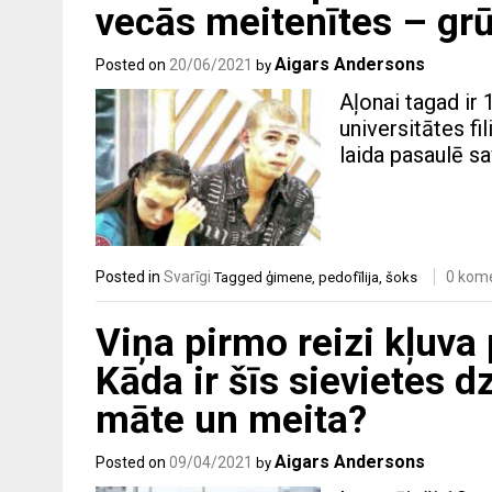
vecās meitenītes – grū
Aigars Andersons
Posted on
20/06/2021
by
Aļonai tagad ir
universitātes fi
laida pasaulē sa
Posted in
Svarīgi
0 kom
Tagged
ģimene
,
pedofīlija
,
šoks
Viņa pirmo reizi kļuva
Kāda ir šīs sievietes d
māte un meita?
Aigars Andersons
Posted on
09/04/2021
by