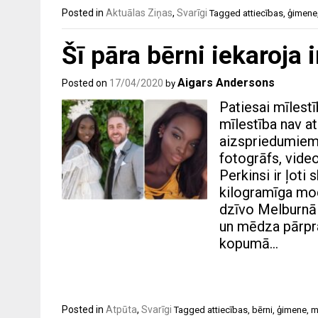
Posted in
Aktuālas Ziņas
,
Svarīgi
Tagged
attiecības
,
ģimene
Šī pāra bērni iekaroja 
Aigars Andersons
Posted on
17/04/2020
by
Patiesai mīlestī
mīlestība nav a
aizspriedumiem.
fotogrāfs, vide
Perkinsi ir ļoti
kilogramīga mod
dzīvo Melburnā (
un mēdza pārpras
kopumā…
Posted in
Atpūta
,
Svarīgi
Tagged
attiecības
,
bērni
,
ģimene
,
m