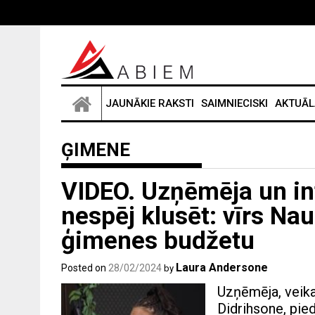
Skip
to
content
JAUNĀKIE RAKSTI
SAIMNIECISKI
AKTUĀL
ĢIMENE
VIDEO. Uzņēmēja un in
nespēj klusēt: vīrs Nau
ģimenes budžetu
Laura Andersone
Posted on
28/02/2024
by
Uzņēmēja, veikal
Didrihsone, pie