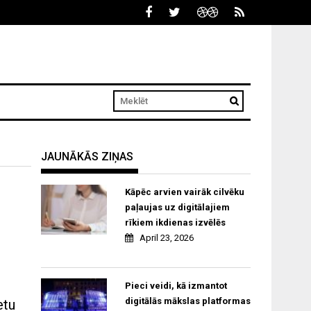
JAUNĀKĀS ZIŅAS
Kāpēc arvien vairāk cilvēku
paļaujas uz digitālajiem
rīkiem ikdienas izvēlēs
April 23, 2026
Pieci veidi, kā izmantot
digitālās mākslas platformas
etu