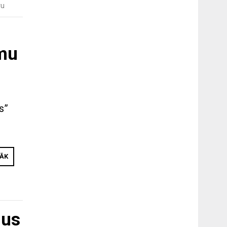
ru
umu
s”
RĀK
dus