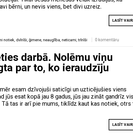
vi bērni, un nevis viens, bet divi uzreiz.
LASĪT VAI
0 komentāru
mi notiek
,
dvīnīši
,
ģimene
,
neauglība
,
neticami
,
trīnīši
ēties darbā. Nolēmu viņu
gta par to, ko ieraudzīju
nmēr esam dzīvojuši saticīgi un uzticējušies viens
ad jūs esat kopā jau 8 gadus, jūs jau zināt gandrīz vi
 Tā tas ir arī pie mums, tiklīdz kaut kas notiek, otrs
LASĪT VAI