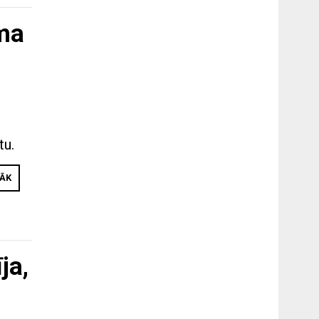
ēma
tu.
RĀK
ja,