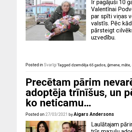
Ir pagājuši 10 
Valentīnai Podv
par spīti viņas 
valstīs. Pēc kād
pārsteigt cilvēk
uzvedību.
Posted in
Svarīgi
Tagged
dzemdēja 65 gados
,
ģimene
,
māte
,
Precētam pārim nevarē
adoptēja trīnīšus, un p
ko neticamu…
Aigars Andersons
Posted on
27/03/2021
by
Laulātajam pāri
trīs mazuļu adop