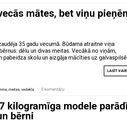
 vecās mātes, bet viņu pieņ
zaudēja 35 gadu vecumā. Būdama atraitne viņa
s bērnus: dēlu un divas meitas. Vecākā no viņām,
en pabeidza skolu un aizgāja mācīties uz galvaspilsē
LASĪT VAI
0 komentāru
mma
,
meitas
,
vedekla
27 kilogramīga modele parādī
un bērni