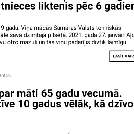
tnieces liktenis pēc 6 gadi
 19 gadu. Viņa mācās Samāras Valsts tehniskās
liālē savā dzimtajā pilsētā. 2021. gada 27. janvārī Aļ
vu otro mazuli un tas viņu padarījis divtik laimīgu.
LASĪT VAI
entāru
 par māti 65 gadu vecumā.
zīve 10 gadus vēlāk, kā dzīvo