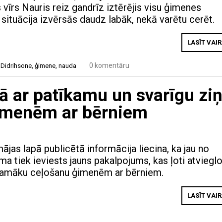
 vīrs Nauris reiz gandrīz iztērējis visu ģimenes
situācija izvērsās daudz labāk, nekā varētu cerēt.
LASĪT VAI
0 komentāru
a Didrihsone
,
ģimene
,
nauda
jā ar patīkamu un svarīgu ziņ
 ģimenēm ar bērniem
ājas lapā publicētā informācija liecina, ka jau no
a tiek ieviests jauns pakalpojums, kas ļoti atviegl
īkamāku ceļošanu ģimenēm ar bērniem.
LASĪT VAI