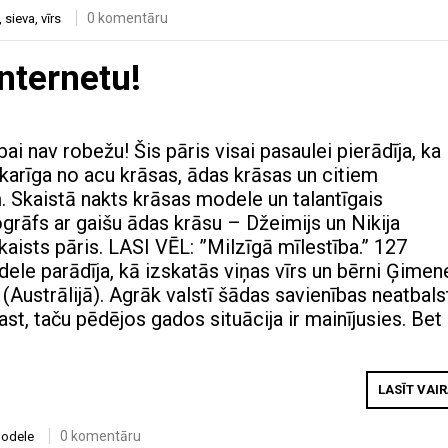
0 komentāru
,
sieva
,
vīrs
internetu!
bai nav robežu! Šis pāris visai pasaulei pierādīja, ka
tkarīga no acu krāsas, ādas krāsas un citiem
 Skaistā nakts krāsas modele un talantīgais
ogrāfs ar gaišu ādas krāsu – Džeimijs un Nikija
 skaists pāris. LASI VĒL: ”Milzīgā mīlestība.” 127
ele parādīja, kā izskatās viņas vīrs un bērni Ģimen
Austrālijā). Agrāk valstī šādas savienības neatbalst
t, taču pēdējos gados situācija ir mainījusies. Bet
LASĪT VAI
0 komentāru
odele