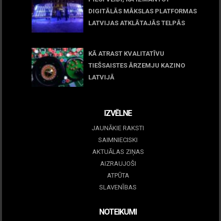
DIGITĀLĀS MĀKSLAS PLATFORMAS
LATVIJAS ATKLĀTAJĀS TELPĀS
March 09, 2026
KĀ ATRAST KVALITATĪVU
TIEŠSAISTES ĀRZEMJU KAZINO
LATVIJĀ
December 15, 2025
IZVĒLNE
JAUNĀKIE RAKSTI
SAIMNIECISKI
AKTUĀLAS ZIŅAS
AIZRAUJOŠI
ATPŪTA
SLAVENĪBAS
NOTEIKUMI