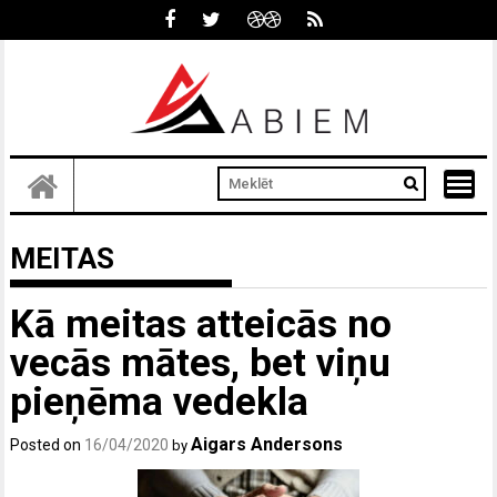
Skip
to
content
MEITAS
Kā meitas atteicās no
vecās mātes, bet viņu
pieņēma vedekla
Aigars Andersons
Posted on
16/04/2020
by