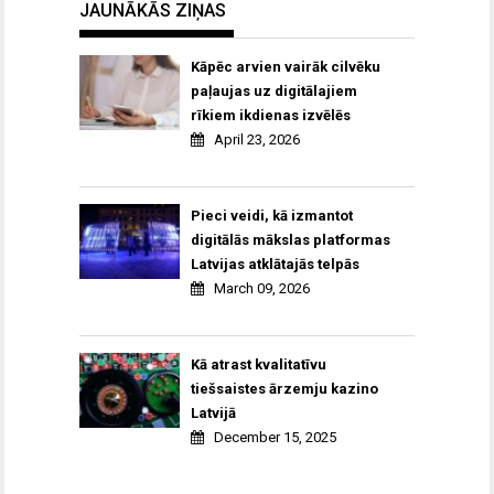
JAUNĀKĀS ZIŅAS
Kāpēc arvien vairāk cilvēku
paļaujas uz digitālajiem
rīkiem ikdienas izvēlēs
April 23, 2026
Pieci veidi, kā izmantot
digitālās mākslas platformas
Latvijas atklātajās telpās
March 09, 2026
Kā atrast kvalitatīvu
tiešsaistes ārzemju kazino
Latvijā
December 15, 2025