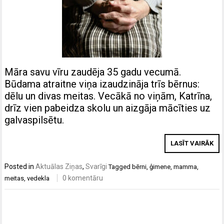
Māra savu vīru zaudēja 35 gadu vecumā.
Būdama atraitne viņa izaudzināja trīs bērnus:
dēlu un divas meitas. Vecākā no viņām, Katrīna,
drīz vien pabeidza skolu un aizgāja mācīties uz
galvaspilsētu.
LASĪT VAIRĀK
Posted in
Aktuālas Ziņas
,
Svarīgi
Tagged
bērni
,
ģimene
,
mamma
,
0 komentāru
meitas
,
vedekla