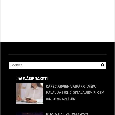
JAUNĀKIE RAKSTI
KĀPĒC ARVIEN VAIRĀK CILVĒKU
PAĻAUJAS UZ DIGITĀLAJIEM RĪKIEM
IKDIENAS IZVĒLĒS
April 23, 2026
PIECI VEIDI, KĀ IZMANTOT