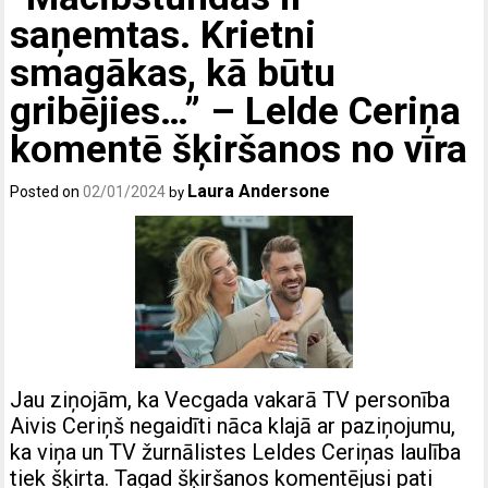
saņemtas. Krietni
smagākas, kā būtu
gribējies…” – Lelde Ceriņa
komentē šķiršanos no vīra
Laura Andersone
Posted on
02/01/2024
by
Jau ziņojām, ka Vecgada vakarā TV personība
Aivis Ceriņš negaidīti nāca klajā ar paziņojumu,
ka viņa un TV žurnālistes Leldes Ceriņas laulība
tiek šķirta. Tagad šķiršanos komentējusi pati