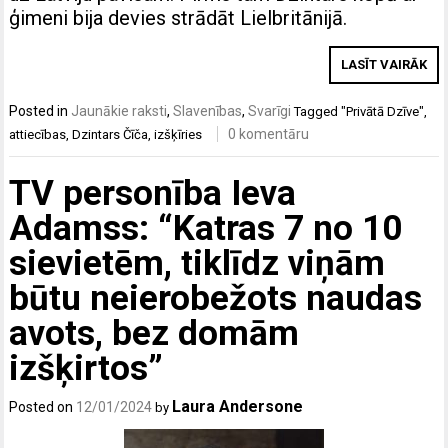
ģimeni bija devies strādāt Lielbritānijā.
LASĪT VAIRĀK
Posted in
Jaunākie raksti
,
Slavenības
,
Svarīgi
Tagged
"Privātā Dzīve"
,
0 komentāru
attiecības
,
Dzintars Čīča
,
izšķīries
TV personība Ieva
Adamss: “Katras 7 no 10
sievietēm, tiklīdz viņām
būtu neierobežots naudas
avots, bez domām
izšķirtos”
Laura Andersone
Posted on
12/01/2024
by