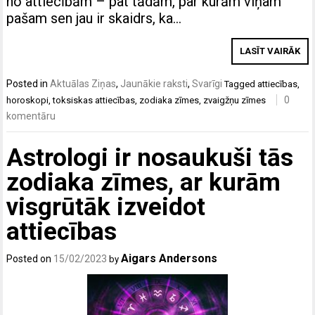
no attiecībām – pat tādām, par kurām viņam
pašam sen jau ir skaidrs, ka…
LASĪT VAIRĀK
Posted in
Aktuālas Ziņas
,
Jaunākie raksti
,
Svarīgi
Tagged
attiecības
,
0
horoskopi
,
toksiskas attiecības
,
zodiaka zīmes
,
zvaigžņu zīmes
komentāru
Astrologi ir nosaukuši tās
zodiaka zīmes, ar kurām
visgrūtāk izveidot
attiecības
Aigars Andersons
Posted on
15/02/2023
by