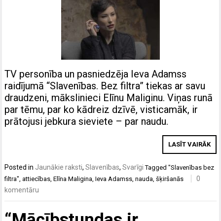
TV personība un pasniedzēja Ieva Adamss
raidījumā “Slavenības. Bez filtra” tiekas ar savu
draudzeni, mākslinieci Elīnu Maliginu. Viņas runā
par tēmu, par ko kādreiz dzīvē, visticamāk, ir
prātojusi jebkura sieviete – par naudu.
LASĪT VAIRĀK
Posted in
Jaunākie raksti
,
Slavenības
,
Svarīgi
Tagged
"Slavenības bez
0
filtra"
,
attiecības
,
Elīna Maligina
,
Ieva Adamss
,
nauda
,
šķiršanās
komentāru
“Mācībstundas ir