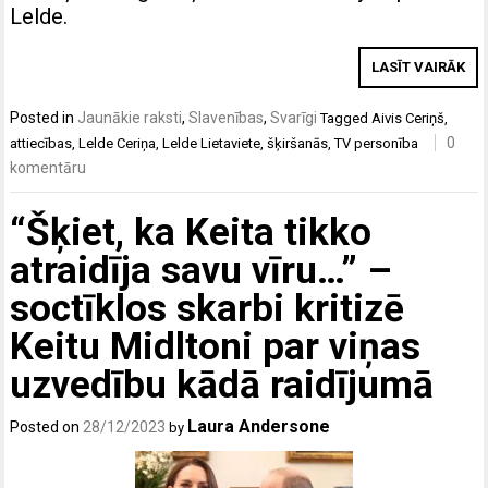
Lelde.
LASĪT VAIRĀK
Posted in
Jaunākie raksti
,
Slavenības
,
Svarīgi
Tagged
Aivis Ceriņš
,
0
attiecības
,
Lelde Ceriņa
,
Lelde Lietaviete
,
šķiršanās
,
TV personība
komentāru
“Šķiet, ka Keita tikko
atraidīja savu vīru…” –
soctīklos skarbi kritizē
Keitu Midltoni par viņas
uzvedību kādā raidījumā
Laura Andersone
Posted on
28/12/2023
by