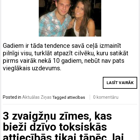
Gadiem ir tāda tendence savā ceļā izmainīt
pilnīgi visu, turklāt atpazīt cilvēku, kuru satikāt
pirms vairāk nekā 10 gadiem, nebūt nav pats
vieglākais uzdevums.
LASĪT VAIRĀK
Posted in
Aktuālas Ziņas
0 komentāru
Tagged
attiecības
3 zvaigžņu zīmes, kas
bieži dzīvo toksiskās
attiecībās tikai tāpēc, lai