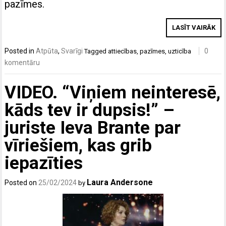
pazīmes.
LASĪT VAIRĀK
Posted in
Atpūta
,
Svarīgi
0
Tagged
attiecības
,
pazīmes
,
uzticība
komentāru
VIDEO. “Viņiem neinteresē,
kāds tev ir dupsis!” –
juriste Ieva Brante par
vīriešiem, kas grib
iepazīties
Laura Andersone
Posted on
25/02/2024
by