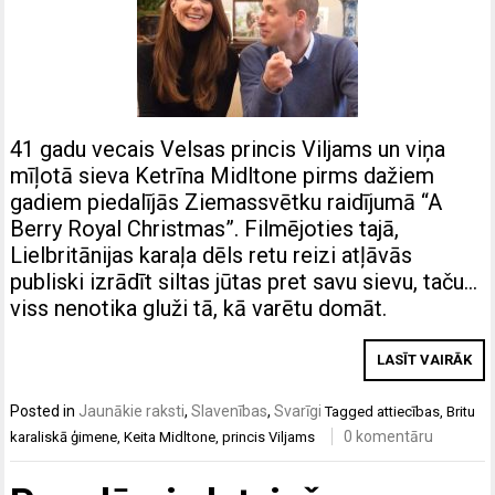
41 gadu vecais Velsas princis Viljams un viņa
mīļotā sieva Ketrīna Midltone pirms dažiem
gadiem piedalījās Ziemassvētku raidījumā “A
Berry Royal Christmas”. Filmējoties tajā,
Lielbritānijas karaļa dēls retu reizi atļāvās
publiski izrādīt siltas jūtas pret savu sievu, taču…
viss nenotika gluži tā, kā varētu domāt.
LASĪT VAIRĀK
Posted in
Jaunākie raksti
,
Slavenības
,
Svarīgi
Tagged
attiecības
,
Britu
0 komentāru
karaliskā ģimene
,
Keita Midltone
,
princis Viljams