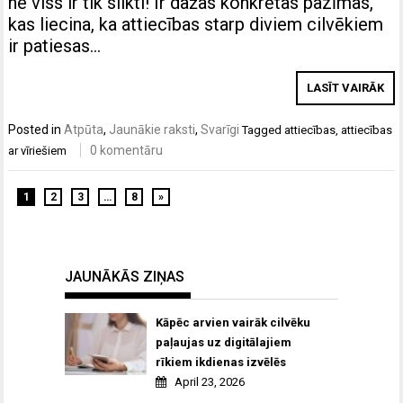
ne viss ir tik slikti! Ir dažas konkrētas pazīmas,
kas liecina, ka attiecības starp diviem cilvēkiem
ir patiesas…
LASĪT VAIRĀK
Posted in
Atpūta
,
Jaunākie raksti
,
Svarīgi
Tagged
attiecības
,
attiecības
0 komentāru
ar vīriešiem
1
2
3
…
8
»
JAUNĀKĀS ZIŅAS
Kāpēc arvien vairāk cilvēku
paļaujas uz digitālajiem
rīkiem ikdienas izvēlēs
April 23, 2026