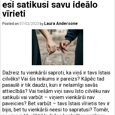
esi satikusi savu ideālo
vīrieti
Laura Andersone
Posted on
07/02/2023
by
Dažreiz tu vienkārši saproti, ka viņš ir tavs īstais
cilvēks! Vai šis teikums ir pareizs? Kāpēc tad
pasaulē ir tik daudzi, kuri ir nelaimīgi savās
attiecībās? Vai tiešām viņi savu īsto cilvēku nav
satikuši vai varbūt – viņiem vienkārši nav
paveicies? Bet varbūt – tavs īstais vīrietis tev ir
bijis, bet tu vienkārši neesi to sapratusi? Tomēr,