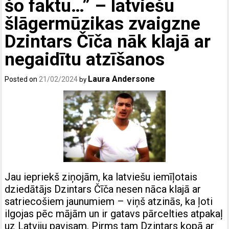
šo faktu…” – latviešu
šlāgermūzikas zvaigzne
Dzintars Čīča nāk klajā ar
negaidītu atzīšanos
Laura Andersone
Posted on
21/02/2024
by
Jau iepriekš ziņojām, ka latviešu iemīļotais
dziedātājs Dzintars Čīča nesen nāca klajā ar
satriecošiem jaunumiem – viņš atzinās, ka ļoti
ilgojas pēc mājām un ir gatavs pārcelties atpakaļ
uz Latviju pavisam. Pirms tam Dzintars kopā ar