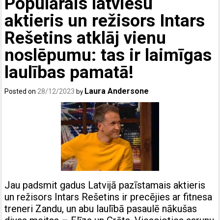
Populārais latviešu
aktieris un režisors Intars
Rešetins atklāj vienu
noslēpumu: tas ir laimīgas
laulības pamatā!
Laura Andersone
Posted on
28/12/2023
by
Jau padsmit gadus Latvijā pazīstamais aktieris
un režisors Intars Rešetins ir precējies ar fitnesa
treneri Zandu, un abu laulībā pasaulē nākušas