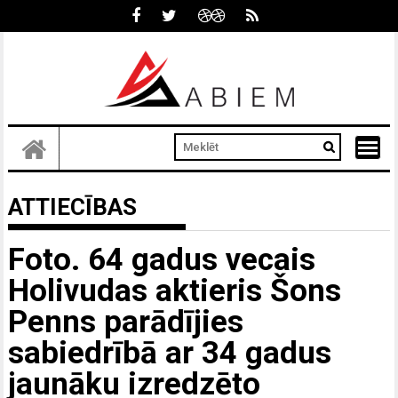
Skip
to
content
ATTIECĪBAS
Foto. 64 gadus vecais
Holivudas aktieris Šons
Penns parādījies
sabiedrībā ar 34 gadus
jaunāku izredzēto