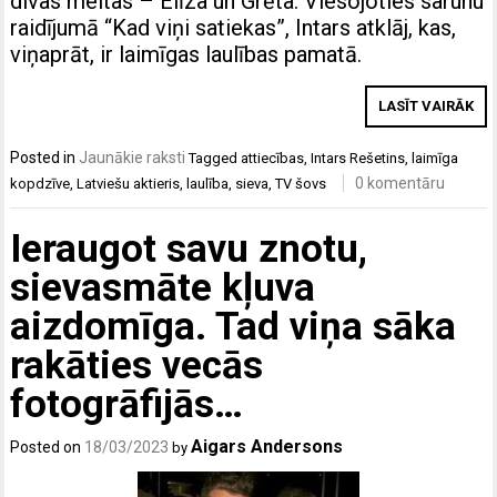
divas meitas – Elīza un Grēta. Viesojoties sarunu
raidījumā “Kad viņi satiekas”, Intars atklāj, kas,
viņaprāt, ir laimīgas laulības pamatā.
LASĪT VAIRĀK
Posted in
Jaunākie raksti
Tagged
attiecības
,
Intars Rešetins
,
laimīga
0 komentāru
kopdzīve
,
Latviešu aktieris
,
laulība
,
sieva
,
TV šovs
Ieraugot savu znotu,
sievasmāte kļuva
aizdomīga. Tad viņa sāka
rakāties vecās
fotogrāfijās…
Aigars Andersons
Posted on
18/03/2023
by