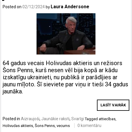
Laura Andersone
Posted on
02/12/2024
by
64 gadus vecais Holivudas aktieris un režisors
Šons Penns, kurš nesen vēl bija kopā ar kādu
izskatīgu ukrainieti, nu publikā ir parādījies ar
jaunu mīļoto. Šī sieviete par viņu ir tieši 34 gadus
jaunāka.
LASĪT VAIRĀK
Posted in
Aizraujoši
,
Jaunākie raksti
,
Svarīgi
Tagged
attiecības
,
0 komentāru
Holivudas aktieris
,
Šons Penns
,
vecums