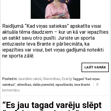
Raidījumā “Kad viņas satiekas” apskatīta visai
aktuāla tēma daudziem – kur un kā var iepazīties
un satikt savu otro pusīti. Juriste un sporta
entuziaste Ieva Brante ir pārliecināta, ka
iepazīties var visur, bet viņas gadījumā noteikti
ne sporta zālē.
LASĪT VAIRĀK
Posted in
Jaunākie raksti
,
Slavenības
,
Svarīgi
Tagged
"Kad viņas
0
satiekas"
,
attiecības
,
dalās pieredzē
,
iepazīšanās
,
Ieva Brante
komentāru
“Es jau tagad varēju slēpt