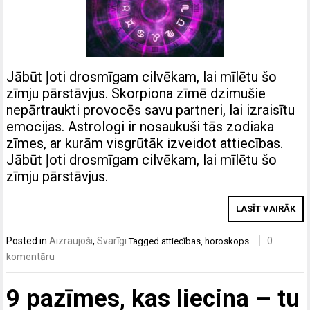
Jābūt ļoti drosmīgam cilvēkam, lai mīlētu šo
zīmju pārstāvjus. Skorpiona zīmē dzimušie
nepārtraukti provocēs savu partneri, lai izraisītu
emocijas. Astrologi ir nosaukuši tās zodiaka
zīmes, ar kurām visgrūtāk izveidot attiecības.
Jābūt ļoti drosmīgam cilvēkam, lai mīlētu šo
zīmju pārstāvjus.
LASĪT VAIRĀK
Posted in
Aizraujoši
,
Svarīgi
0
Tagged
attiecības
,
horoskops
komentāru
9 pazīmes, kas liecina – tu