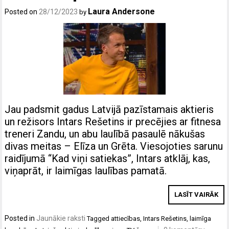
Laura Andersone
Posted on
28/12/2023
by
Jau padsmit gadus Latvijā pazīstamais aktieris
un režisors Intars Rešetins ir precējies ar fitnesa
treneri Zandu, un abu laulībā pasaulē nākušas
divas meitas – Elīza un Grēta. Viesojoties sarunu
raidījumā “Kad viņi satiekas”, Intars atklāj, kas,
viņaprāt, ir laimīgas laulības pamatā.
LASĪT VAIRĀK
Posted in
Jaunākie raksti
Tagged
attiecības
,
Intars Rešetins
,
laimīga