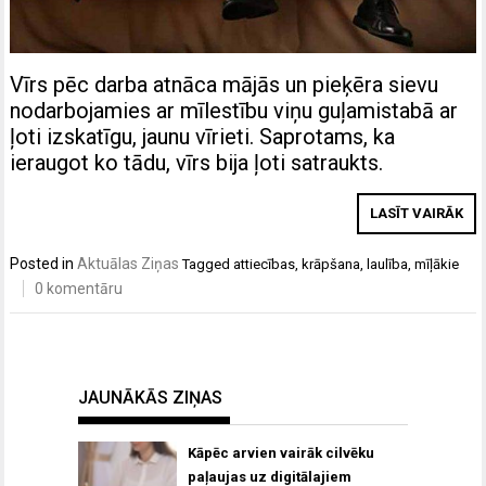
Vīrs pēc darba atnāca mājās un pieķēra sievu
nodarbojamies ar mīlestību viņu guļamistabā ar
ļoti izskatīgu, jaunu vīrieti. Saprotams, ka
ieraugot ko tādu, vīrs bija ļoti satraukts.
LASĪT VAIRĀK
Posted in
Aktuālas Ziņas
Tagged
attiecības
,
krāpšana
,
laulība
,
mīļākie
0 komentāru
JAUNĀKĀS ZIŅAS
Kāpēc arvien vairāk cilvēku
paļaujas uz digitālajiem