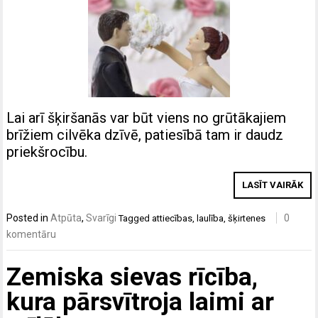
Lai arī šķiršanās var būt viens no grūtākajiem
brīžiem cilvēka dzīvē, patiesībā tam ir daudz
priekšrocību.
LASĪT VAIRĀK
Posted in
Atpūta
,
Svarīgi
0
Tagged
attiecības
,
laulība
,
šķirtenes
komentāru
Zemiska sievas rīcība,
kura pārsvītroja laimi ar