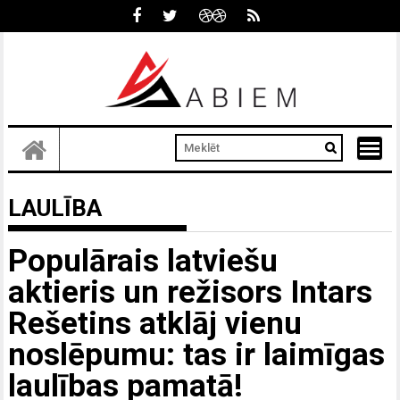
Skip
to
content
LAULĪBA
Populārais latviešu
aktieris un režisors Intars
Rešetins atklāj vienu
noslēpumu: tas ir laimīgas
laulības pamatā!