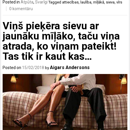
Posted in
Atpūta
,
Svarīgi
Tagged
attiecības
,
laulība
,
mīļākā
,
sieva
,
vīrs
0 komentāru
Viņš pieķēra sievu ar
jaunāku mīļāko, taču viņa
atrada, ko viņam pateikt!
Tas tik ir kaut kas…
Aigars Andersons
Posted on
15/02/2018
by