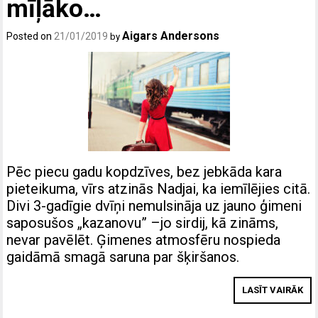
mīļāko…
Aigars Andersons
Posted on
21/01/2019
by
Pēc piecu gadu kopdzīves, bez jebkāda kara
pieteikuma, vīrs atzinās Nadjai, ka iemīlējies citā.
Divi 3-gadīgie dvīņi nemulsināja uz jauno ģimeni
saposušos „kazanovu” –jo sirdij, kā zināms,
nevar pavēlēt. Ģimenes atmosfēru nospieda
gaidāmā smagā saruna par šķiršanos.
LASĪT VAIRĀK