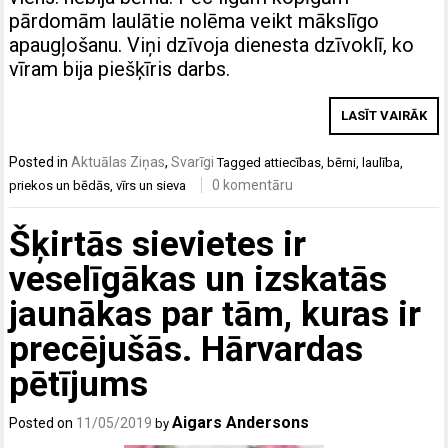
pārdomām laulātie nolēma veikt mākslīgo
apaugļošanu. Viņi dzīvoja dienesta dzīvoklī, ko
vīram bija piešķīris darbs.
LASĪT VAIRĀK
Posted in
Aktuālas Ziņas
,
Svarīgi
Tagged
attiecības
,
bērni
,
laulība
,
0 komentāru
priekos un bēdās
,
vīrs un sieva
Šķirtās sievietes ir
veselīgākas un izskatās
jaunākas par tām, kuras ir
precējušās. Hārvardas
pētījums
Aigars Andersons
Posted on
11/05/2019
by