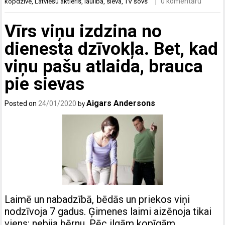
0 komentāru
kopdzīve
,
Latviešu aktieris
,
laulība
,
sieva
,
TV šovs
Vīrs viņu izdzina no
dienesta dzīvokļa. Bet, kad
viņu pašu atlaida, brauca
pie sievas
Aigars Andersons
Posted on
24/01/2020
by
Laimē un nabadzībā, bēdās un priekos viņi
nodzīvoja 7 gadus. Ģimenes laimi aizēnoja tikai
viens: nebija bērnu. Pēc ilgām kopīgām