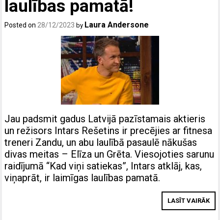
laulības pamatā!
Laura Andersone
Posted on
28/12/2023
by
Jau padsmit gadus Latvijā pazīstamais aktieris
un režisors Intars Rešetins ir precējies ar fitnesa
treneri Zandu, un abu laulībā pasaulē nākušas
divas meitas – Elīza un Grēta. Viesojoties sarunu
raidījumā “Kad viņi satiekas”, Intars atklāj, kas,
viņaprāt, ir laimīgas laulības pamatā.
LASĪT VAIRĀK