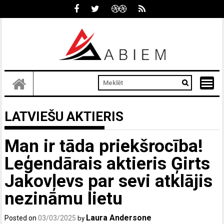
Skip
to
content
LATVIEŠU AKTIERIS
Man ir tāda priekšrocība!
Leģendārais aktieris Ģirts
Jakovļevs par sevi atklājis
nezināmu lietu
Laura Andersone
Posted on
03/03/2025
by