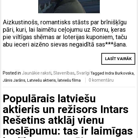
Aizkustinošs, romantisks stāsts par brīnišķīgu
pāri, kuri, lai laimētu ceļojumu uz Romu, ķeras
pie viltīgas shēmas ar loterijas kuponiem, taču
abu ieceri aizēno sievas negaidītā sas***šana.
LASĪT VAIRĀK
Posted in
Jaunākie raksti
,
Slavenības
,
Svarīgi
Tagged
Indra Burkovska
,
0 komentāru
Jānis Jarāns
,
Latviešu aktieris
,
latviešu filma
Populārais latviešu
aktieris un režisors Intars
Rešetins atklāj vienu
noslēpumu: tas ir laimīgas