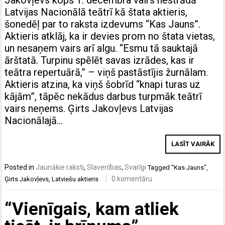
Jakovļevs kopš 1. decembra vairs nestrādā
Latvijas Nacionālā teātrī kā štata aktieris,
šonedēļ par to raksta izdevums “Kas Jauns”.
Aktieris atklāj, ka ir devies prom no štata vietas,
un nesaņem vairs arī algu. “Esmu tā sauktajā
ārštatā. Turpinu spēlēt savas izrādes, kas ir
teātra repertuārā,” – viņš pastāstījis žurnālam.
Aktieris atzina, ka viņš šobrīd “knapi turas uz
kājām”, tāpēc nekādus darbus turpmāk teātrī
vairs neņems. Ģirts Jakovļevs Latvijas
Nacionālajā…
LASĪT VAIRĀK
Posted in
Jaunākie raksti
,
Slavenības
,
Svarīgi
Tagged
"Kas Jauns"
,
0 komentāru
Ģirts Jakovļevs
,
Latviešu aktieris
“Vienīgais, kam atliek