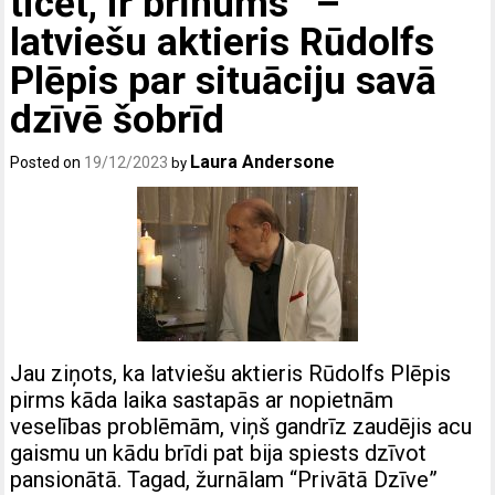
ticēt, ir brīnums” –
latviešu aktieris Rūdolfs
Plēpis par situāciju savā
dzīvē šobrīd
Laura Andersone
Posted on
19/12/2023
by
Jau ziņots, ka latviešu aktieris Rūdolfs Plēpis
pirms kāda laika sastapās ar nopietnām
veselības problēmām, viņš gandrīz zaudējis acu
gaismu un kādu brīdi pat bija spiests dzīvot
pansionātā. Tagad, žurnālam “Privātā Dzīve”