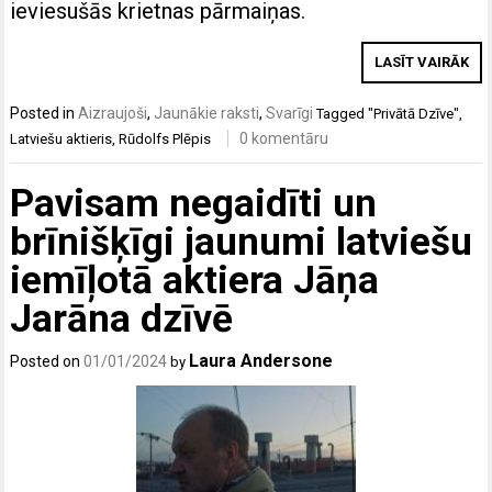
ieviesušās krietnas pārmaiņas.
LASĪT VAIRĀK
Posted in
Aizraujoši
,
Jaunākie raksti
,
Svarīgi
Tagged
"Privātā Dzīve"
,
0 komentāru
Latviešu aktieris
,
Rūdolfs Plēpis
Pavisam negaidīti un
brīnišķīgi jaunumi latviešu
iemīļotā aktiera Jāņa
Jarāna dzīvē
Laura Andersone
Posted on
01/01/2024
by