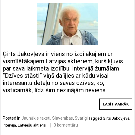
Ģirts Jakovļevs ir viens no izcilākajiem un
vismīlētākajiem Latvijas aktieriem, kurš kļuvis
par sava laikmeta izcilību. Intervijā žurnālam
“Dzīves stāsti” viņš dalījies ar kādu visai
interesantu detaļu no savas dzīves, ko,
visticamāk, līdz šim nezinājām neviens.
LASĪT VAIRĀK
Posted in
Jaunākie raksti
,
Slavenības
,
Svarīgi
Tagged
Ģirts Jakovļevs
,
0 komentāru
intervija
,
Latviešu aktieris