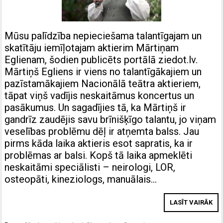
Mūsu palīdzība nepieciešama talantīgajam un
skatītāju iemīļotajam aktierim Mārtiņam
Eglienam, šodien publicēts portālā ziedot.lv.
Mārtiņš Egliens ir viens no talantīgākajiem un
pazīstamākajiem Nacionālā teātra aktieriem,
tāpat viņš vadījis neskaitāmus koncertus un
pasākumus. Un sagadījies tā, ka Mārtiņš ir
gandrīz zaudējis savu brīnišķīgo talantu, jo viņam
veselības problēmu dēļ ir atņemta balss. Jau
pirms kāda laika aktieris esot sapratis, ka ir
problēmas ar balsi. Kopš tā laika apmeklēti
neskaitāmi speciālisti – neirologi, LOR,
osteopāti, kineziologs, manuālais…
LASĪT VAIRĀK