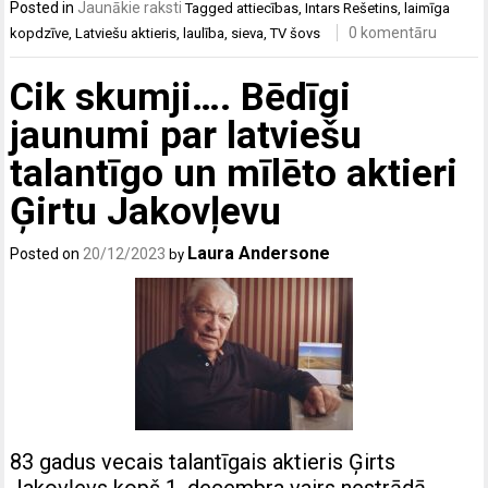
Posted in
Jaunākie raksti
Tagged
attiecības
,
Intars Rešetins
,
laimīga
0 komentāru
kopdzīve
,
Latviešu aktieris
,
laulība
,
sieva
,
TV šovs
Cik skumji…. Bēdīgi
jaunumi par latviešu
talantīgo un mīlēto aktieri
Ģirtu Jakovļevu
Laura Andersone
Posted on
20/12/2023
by
83 gadus vecais talantīgais aktieris Ģirts