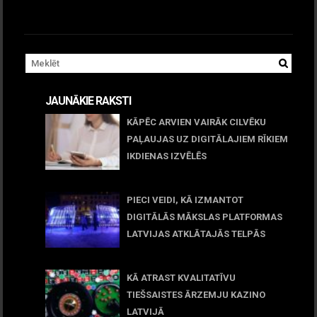
JAUNĀKIE RAKSTI
KĀPĒC ARVIEN VAIRĀK CILVĒKU
PAĻAUJAS UZ DIGITĀLAJIEM RĪKIEM
IKDIENAS IZVĒLĒS
April 23, 2026
PIECI VEIDI, KĀ IZMANTOT
DIGITĀLĀS MĀKSLAS PLATFORMAS
LATVIJAS ATKLĀTAJĀS TELPĀS
March 09, 2026
KĀ ATRAST KVALITATĪVU
TIEŠSAISTES ĀRZEMJU KAZINO
LATVIJĀ