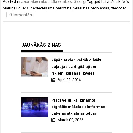
Posted in
Jaunākie raksti
,
Slavenības
,
Svarīgi
Tagged
Latviešu aktieris
,
Mārtiņš Egliens
,
nepieciešama palīdzība
,
veselības problēmas
,
ziedot.lv
0 komentāru
JAUNĀKĀS ZIŅAS
Kāpēc arvien vairāk cilvēku
paļaujas uz digitālajiem
rīkiem ikdienas izvēlēs
April 23, 2026
Pieci veidi, kā izmantot
digitālās mākslas platformas
Latvijas atklātajās telpās
March 09, 2026