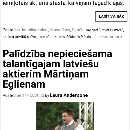
iemīļotais aktieris stāsta, kā viņam tagad klājas.
LASĪT VAIRĀK
Posted in
Jaunākie raksti
,
Slavenības
,
Svarīgi
Tagged
"Privātā Dzīve"
,
0 komentāru
aktieru privātā dzīve
,
Latviešu aktieris
,
Rūdolfs Plēpis
Palīdzība nepieciešama
talantīgajam latviešu
aktierim Mārtiņam
Eglienam
Laura Andersone
Posted on
14/02/2023
by