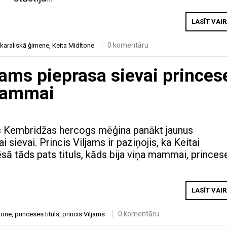
LASĪT VAI
0 komentāru
 karaliskā ģimene
,
Keita Midltone
iljams pieprasa sievai princes
 mammai
s Kembridžas hercogs mēģina panākt jaunus
 sievai. Princis Viljams ir paziņojis, ka Keitai
ēsā tāds pats tituls, kāds bija viņa mammai, princes
LASĪT VAI
0 komentāru
tone
,
princeses tituls
,
princis Viljams