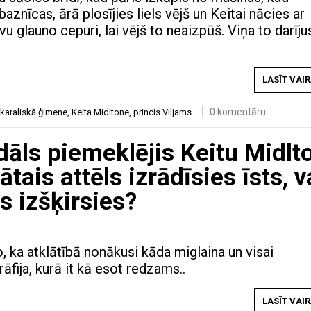
baznīcas, ārā plosījies liels vējš un Keitai nācies ar
vu glauno cepuri, lai vējš to neaizpūš. Viņa to darīju
LASĪT VAI
0 komentāru
 karaliskā ģimene
,
Keita Midltone
,
princis Viljams
dāls piemeklējis Keitu Midlt
tais attēls izrādīsies īsts, v
s izšķirsies?
o, ka atklātībā nonākusi kāda miglaina un visai
āfija, kurā it kā esot redzams..
LASĪT VAI