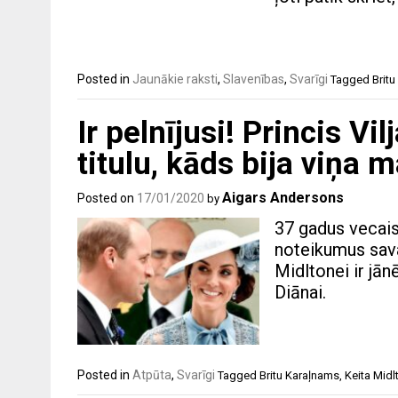
Posted in
Jaunākie raksti
,
Slavenības
,
Svarīgi
Tagged
Britu
Ir pelnījusi! Princis V
titulu, kāds bija viņa
Aigars Andersons
Posted on
17/01/2020
by
37 gadus vecai
noteikumus savai
Midltonei ir jān
Diānai.
Posted in
Atpūta
,
Svarīgi
Tagged
Britu Karaļnams
,
Keita Midl