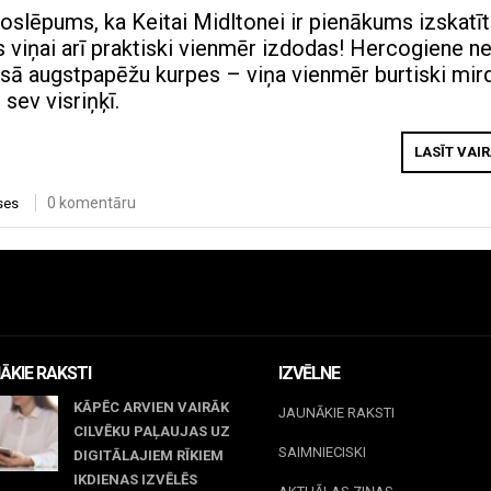
slēpums, ka Keitai Midltonei ir pienākums izskatīt
s viņai arī praktiski vienmēr izdodas! Hercogiene n
ēsā augstpapēžu kurpes – viņa vienmēr burtiski mir
 sev visriņķī.
LASĪT VAI
0 komentāru
ses
ĀKIE RAKSTI
IZVĒLNE
KĀPĒC ARVIEN VAIRĀK
JAUNĀKIE RAKSTI
CILVĒKU PAĻAUJAS UZ
SAIMNIECISKI
DIGITĀLAJIEM RĪKIEM
IKDIENAS IZVĒLĒS