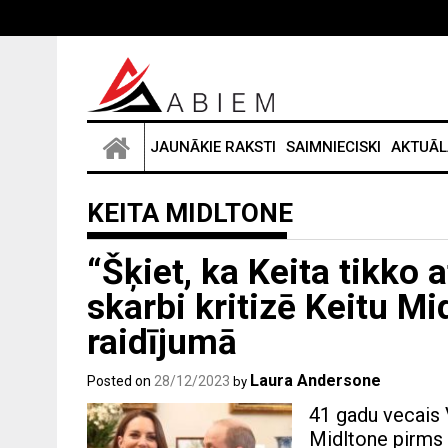
Skip
to
content
JAUNĀKIE RAKSTI
SAIMNIECISKI
AKTUĀL
KEITA MIDLTONE
“Šķiet, ka Keita tikko 
skarbi kritizē Keitu M
raidījumā
Laura Andersone
Posted on
28/12/2023
by
41 gadu vecais 
Midltone pirms 