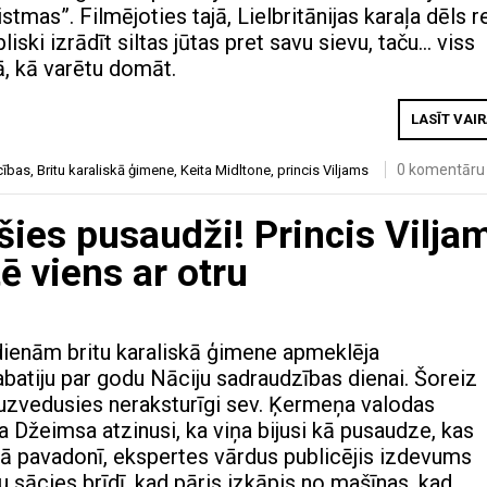
stmas”. Filmējoties tajā, Lielbritānijas karaļa dēls r
liski izrādīt siltas jūtas pret savu sievu, taču… viss
ā, kā varētu domāt.
LASĪT VAI
0 komentāru
cības
,
Britu karaliskā ģimene
,
Keita Midltone
,
princis Viljams
ušies pusaudži! Princis Vilja
ē viens ar otru
enām britu karaliskā ģimene apmeklēja
batiju par godu Nāciju sadraudzības dienai. Šoreiz
uzvedusies neraksturīgi sev. Ķermeņa valodas
a Džeimsa atzinusi, ka viņa bijusi kā pusaudze, kas
vā pavadonī, ekspertes vārdus publicējis izdevums
au sācies brīdī, kad pāris izkāpis no mašīnas, kad