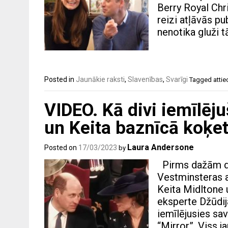
Berry Royal Chri
reizi atļāvās pub
nenotika gluži t
Posted in
Jaunākie raksti
,
Slavenības
,
Svarīgi
Tagged
attie
VIDEO. Kā divi iemīlēj
un Keita baznīcā koķet
Laura Andersone
Posted on
17/03/2023
by
Pirms dažām di
Vestminsteras a
Keita Midltone 
eksperte Džūdij
iemīlējusies sa
“Mirror”. Viss j