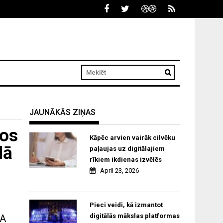
JAUNĀKĀS ZIŅAS
los
Kāpēc arvien vairāk cilvēku
dā
paļaujas uz digitālajiem
rīkiem ikdienas izvēlēs
April 23, 2026
Pieci veidi, kā izmantot
digitālās mākslas platformas
“A