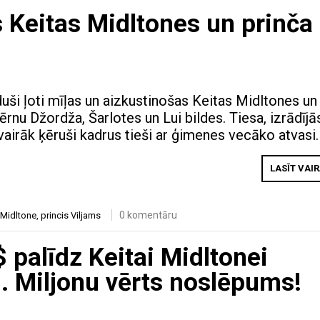
 Keitas Midltones un prinča
ši ļoti mīļas un aizkustinošas Keitas Midltones un
ērnu Džordža, Šarlotes un Lui bildes. Tiesa, izrādījā
svairāk ķēruši kadrus tieši ar ģimenes vecāko atvasi.
LASĪT VAI
0 komentāru
 Midltone
,
princis Viljams
 palīdz Keitai Midltonei
i. Miljonu vērts noslēpums!