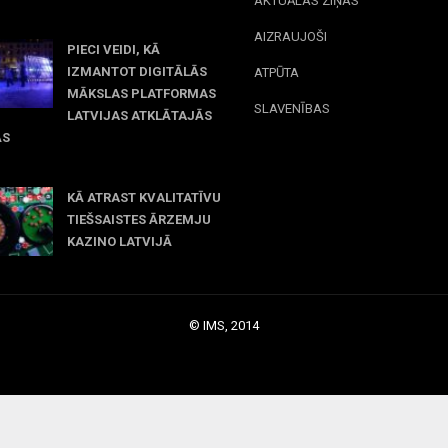
AKTUĀLAS ZIŅAS
il 23, 2026
AIZRAUJOŠI
PIECI VEIDI, KĀ
IZMANTOT DIGITĀLĀS
ATPŪTA
MĀKSLAS PLATFORMAS
SLAVENĪBAS
LATVIJAS ATKLĀTAJĀS
ĀS
rch 09, 2026
KĀ ATRAST KVALITATĪVU
TIEŠSAISTES ĀRZEMJU
KAZINO LATVIJĀ
December 15, 2025
© IMS, 2014
|
Profitmag by