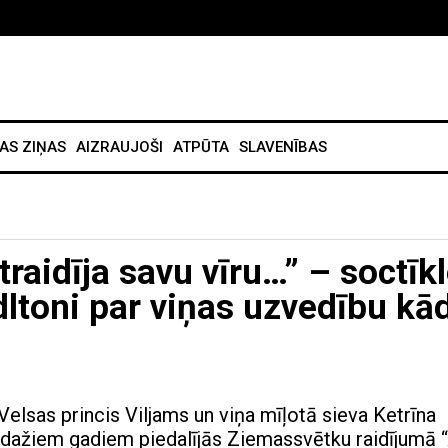
AS ZIŅAS
AIZRAUJOŠI
ATPŪTA
SLAVENĪBAS
atraidīja savu vīru…” – soctīk
idltoni par viņas uzvedību kā
Velsas princis Viljams un viņa mīļotā sieva Ketrīna
dažiem gadiem piedalījās Ziemassvētku raidījumā 