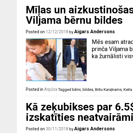
Mīļas un aizkustinošas
Viljama bērnu bildes
Aigars Andersons
Posted on
12/12/2018
by
Mēs esam atradu
prinča Viljama b
ka žurnālisti vi
Posted in
Atpūta
Tagged
bērni
,
bildes
,
Britu Karaļnams
,
Keita
Kā zeķubikses par 6.5$
izskatīties neatvairām
Aigars Andersons
Posted on
30/11/2018
by