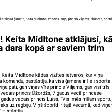
 karaliskā ģimene
,
Keita Midltone
,
Princis Harijs
,
princis Viljams
,
skūpsts
,
soctīk
! Keita Midltone atklājusi, k
ņa dara kopā ar saviem trim
 Keita Midltone kādas vizītes ietvaros, kur viņa
a komandu, pastāstīja, ka visa ģimene ir lieli sporta
viņa pati, gan viņas vīrs princis Viljams, gan visi trīs
 vecais princis Džordžs, 7 gadus vecā princese
 gadus vecais princis Luiss. “Visi mēs mīlam sportu
traks uz regbiju. Viņš šobrīd ir tajā vecumā, kad viņ
,” – stāstīja…