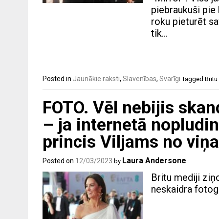
piebraukuši pie 
roku pieturēt sa
tik…
Posted in
Jaunākie raksti
,
Slavenības
,
Svarīgi
Tagged
Britu
FOTO. Vēl nebijis skan
– ja internetā nopludinā
princis Viljams no viņa
Laura Andersone
Posted on
12/03/2023
by
Britu mediji ziņ
neskaidra fotogr