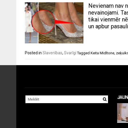
Nevienam nav no
nevainojami. Ta
tikai vienmēr n
un apbur pasauli
Posted in
Slavenības
,
Svarīgi
Tagged
Keita Midltone
,
zeķuik
JAUN