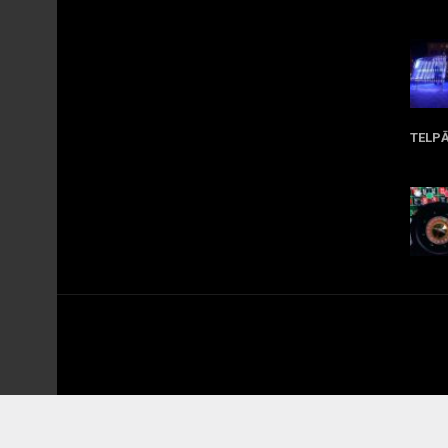
Apr
TELP
Ma