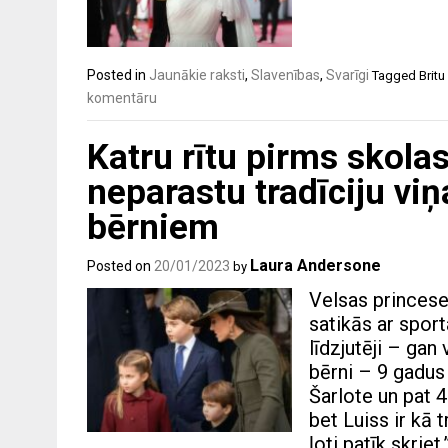
Posted in
Jaunākie raksti
,
Slavenības
,
Svarīgi
Tagged
Britu
komentāru
Katru rītu pirms skolas
neparastu tradīciju vi
bērniem
Laura Andersone
Posted on
20/01/2023
by
Velsas princese
satikās ar sport
līdzjutēji – gan 
bērni – 9 gadus
Šarlote un pat 4
bet Luiss ir kā 
ļoti patīk skriet