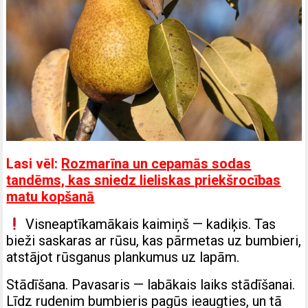
Lasi vēl:
Rozmarīna un cepamās sodas
tandēms, kas sniedz lieliskas priekšrocības
matu kopšanā
Visneaptīkamākais kaimiņš — kadiķis. Tas
bieži saskaras ar rūsu, kas pārmetas uz bumbieri,
atstājot rūsganus plankumus uz lapām.
Stādīšana. Pavasaris — labākais laiks stādīšanai.
Līdz rudenim bumbieris pagūs ieaugties, un tā