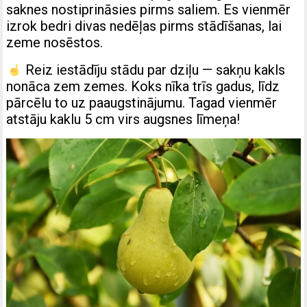
saknes nostiprināsies pirms saliem. Es vienmēr
izrok bedri divas nedēļas pirms stādīšanas, lai
zeme nosēstos.
Reiz iestādīju stādu par dziļu — sakņu kakls
nonāca zem zemes. Koks nīka trīs gadus, līdz
pārcēlu to uz paaugstinājumu. Tagad vienmēr
atstāju kaklu 5 cm virs augsnes līmeņa!