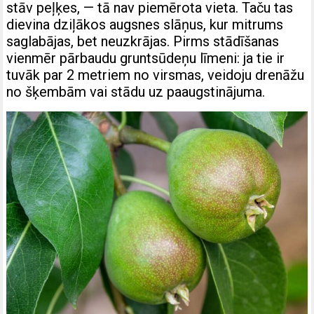
stāv peļķes, — tā nav piemērota vieta. Taču tas
dievina dziļākos augsnes slāņus, kur mitrums
saglabājas, bet neuzkrājas. Pirms stādīšanas
vienmēr pārbaudu gruntsūdeņu līmeni: ja tie ir
tuvāk par 2 metriem no virsmas, veidoju drenāžu
no šķembām vai stādu uz paaugstinājuma.