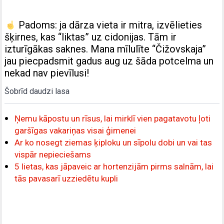
Padoms: ja dārza vieta ir mitra, izvēlieties
šķirnes, kas “liktas” uz cidonijas. Tām ir
izturīgākas saknes. Mana mīlulīte “Čižovskaja”
jau piecpadsmit gadus aug uz šāda potcelma un
nekad nav pievīlusi!
Šobrīd daudzi lasa
Ņemu kāpostu un rīsus, lai mirklī vien pagatavotu ļoti
garšīgas vakariņas visai ģimenei
Ar ko nosegt ziemas ķiploku un sīpolu dobi un vai tas
vispār nepieciešams
5 lietas, kas jāpaveic ar hortenzijām pirms salnām, lai
tās pavasarī uzziedētu kupli