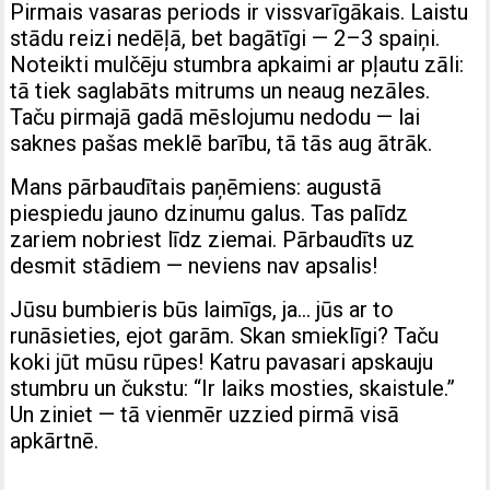
Pirmais vasaras periods ir vissvarīgākais. Laistu
stādu reizi nedēļā, bet bagātīgi — 2–3 spaiņi.
Noteikti mulčēju stumbra apkaimi ar pļautu zāli:
tā tiek saglabāts mitrums un neaug nezāles.
Taču pirmajā gadā mēslojumu nedodu — lai
saknes pašas meklē barību, tā tās aug ātrāk.
Mans pārbaudītais paņēmiens: augustā
piespiedu jauno dzinumu galus. Tas palīdz
zariem nobriest līdz ziemai. Pārbaudīts uz
desmit stādiem — neviens nav apsalis!
Jūsu bumbieris būs laimīgs, ja… jūs ar to
runāsieties, ejot garām. Skan smieklīgi? Taču
koki jūt mūsu rūpes! Katru pavasari apskauju
stumbru un čukstu: “Ir laiks mosties, skaistule.”
Un ziniet — tā vienmēr uzzied pirmā visā
apkārtnē.