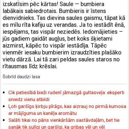
izskatīsim pēc kārtas! Saule — bumbiera
labākais sabiedrotais. Bumbieris ir īstens
dienvidnieks. Tas dievina saules gaismu, tāpat kā
es mīlu rīta kafiju uz verandas. Ja to iestādīt ēnā,
iespējams, tas vispār neziedēs. Iedomājieties –
jūs gadiem gaidāt augļus, bet koks šķietami
aizmirst, kāpēc to vispār iestādīja. Tāpēc
vienmēr iesaku bumbierim izraudzīties plašāko
vietu dārzā. Lai tā zari peldas saules staros no
rītausmas līdz krēslai.
Šobrīd daudzi lasa
Cik patiesībā bieži rudenī jāmazgā gultasveļa: eksperti
sniedz vienu atbildi
Ļoti garšīgs ķirbju pīrāgs, kas aizrauj no pirmā kumosa
ar mājīguma un kanēļa aromātu
Salāti tikai no pāris vienkāršām sastāvdaļām, bet tie
sanāk tik sulīgi un garšīgi, ka gribas vēl un vēl