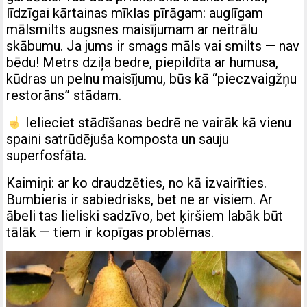
līdzīgai kārtainas mīklas pīrāgam: auglīgam
mālsmilts augsnes maisījumam ar neitrālu
skābumu. Ja jums ir smags māls vai smilts — nav
bēdu! Metrs dziļa bedre, piepildīta ar humusa,
kūdras un pelnu maisījumu, būs kā “pieczvaigžņu
restorāns” stādam.
Ielieciet stādīšanas bedrē ne vairāk kā vienu
spaini satrūdējuša komposta un sauju
superfosfāta.
Kaimiņi: ar ko draudzēties, no kā izvairīties.
Bumbieris ir sabiedrisks, bet ne ar visiem. Ar
ābeli tas lieliski sadzīvo, bet ķiršiem labāk būt
tālāk — tiem ir kopīgas problēmas.