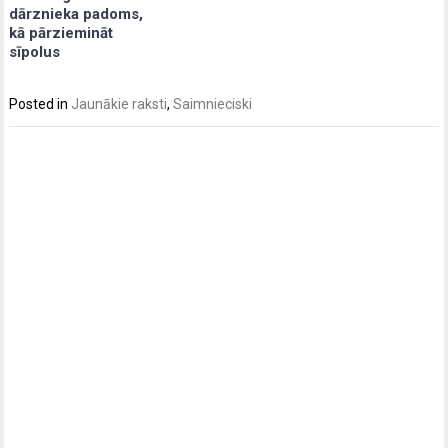
dārznieka padoms,
kā pārziemināt
sīpolus
Posted in
Jaunākie raksti
,
Saimnieciski
Post
navigation