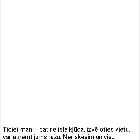
Ticiet man – pat neliela kļūda, izvēloties vietu,
var atņemt jums ražu. Neriskēsim un visu