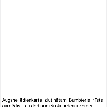
Augsne: ēdienkarte izlutinātam. Bumbieris ir īsts
gardēdis. Tas dod priekšroku irdenai zemei,