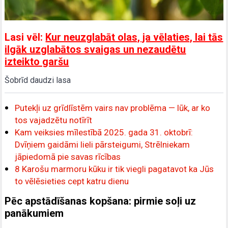
Lasi vēl:
Kur neuzglabāt olas, ja vēlaties, lai tās
ilgāk uzglabātos svaigas un nezaudētu
izteikto garšu
Šobrīd daudzi lasa
Putekļi uz grīdlīstēm vairs nav problēma — lūk, ar ko
tos vajadzētu notīrīt
Kam veiksies mīlestībā 2025. gada 31. oktobrī:
Dvīņiem gaidāmi lieli pārsteigumi, Strēlniekam
jāpiedomā pie savas rīcības
8 Karošu marmoru kūku ir tik viegli pagatavot ka Jūs
to vēlēsieties cept katru dienu
Pēc apstādīšanas kopšana: pirmie soļi uz
panākumiem