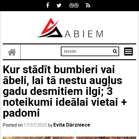
Skip
to
content
Kur stādīt bumbieri vai
ābeli, lai tā nestu augļus
gadu desmitiem ilgi; 3
noteikumi ideālai vietai +
padomi
Evita Dārzniece
Posted on
17/07/2025
by