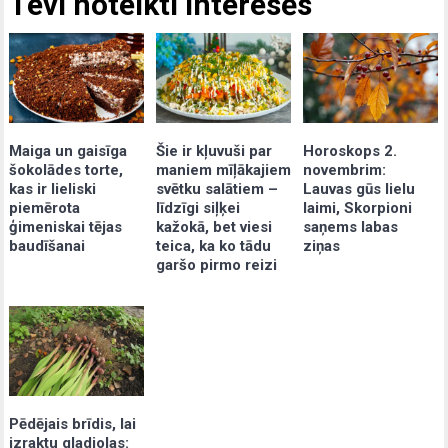
Tevi noteikti interesēs
Maiga un gaisīga
Šie ir kļuvuši par
Horoskops 2.
šokolādes torte,
maniem mīļākajiem
novembrim:
kas ir lieliski
svētku salātiem –
Lauvas gūs lielu
piemērota
līdzīgi siļķei
laimi, Skorpioni
ģimeniskai tējas
kažokā, bet viesi
saņems labas
baudīšanai
teica, ka ko tādu
ziņas
garšo pirmo reizi
Pēdējais brīdis, lai
izraktu gladiolas: