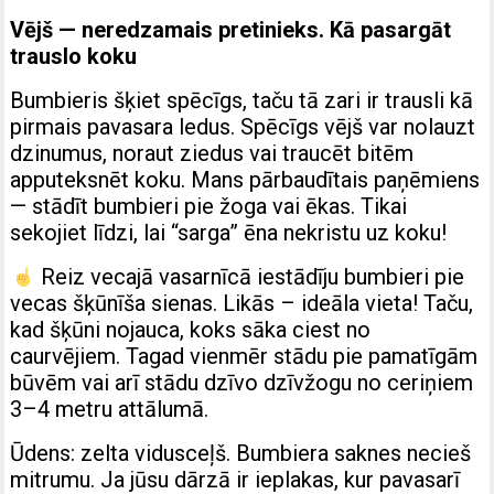
Vējš — neredzamais pretinieks. Kā pasargāt
trauslo koku
Bumbieris šķiet spēcīgs, taču tā zari ir trausli kā
pirmais pavasara ledus. Spēcīgs vējš var nolauzt
dzinumus, noraut ziedus vai traucēt bitēm
apputeksnēt koku. Mans pārbaudītais paņēmiens
— stādīt bumbieri pie žoga vai ēkas. Tikai
sekojiet līdzi, lai “sarga” ēna nekristu uz koku!
Reiz vecajā vasarnīcā iestādīju bumbieri pie
vecas šķūnīša sienas. Likās – ideāla vieta! Taču,
kad šķūni nojauca, koks sāka ciest no
caurvējiem. Tagad vienmēr stādu pie pamatīgām
būvēm vai arī stādu dzīvo dzīvžogu no ceriņiem
3–4 metru attālumā.
Ūdens: zelta vidusceļš. Bumbiera saknes necieš
mitrumu. Ja jūsu dārzā ir ieplakas, kur pavasarī