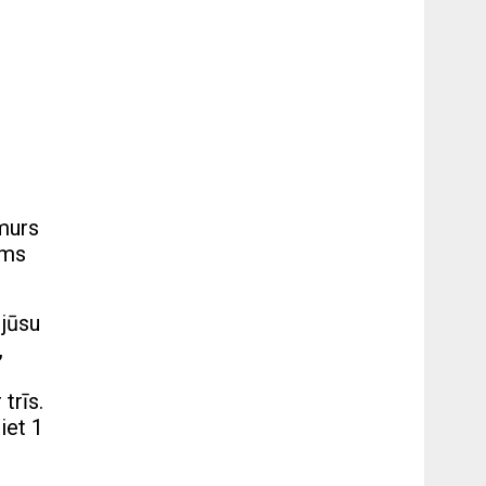
umurs
ums
 jūsu
,
trīs.
iet 1