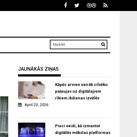
JAUNĀKĀS ZIŅAS
Kāpēc arvien vairāk cilvēku
paļaujas uz digitālajiem
rīkiem ikdienas izvēlēs
April 23, 2026
Pieci veidi, kā izmantot
digitālās mākslas platformas