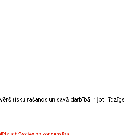
ērš risku rašanos un savā darbībā ir ļoti līdzīgs
palīdz atbrīvoties no kondensāta