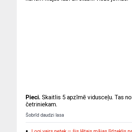
Pieci.
Skaitlis 5 apzīmē vidusceļu. Tas nov
četriniekam.
Šobrīd daudzi lasa
Logi vairs netek — šis lētais mājas līdzeklis 