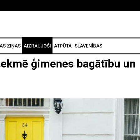
AS ZIŅAS
AIZRAUJOŠI
ATPŪTA
SLAVENĪBAS
etekmē ģimenes bagātību un