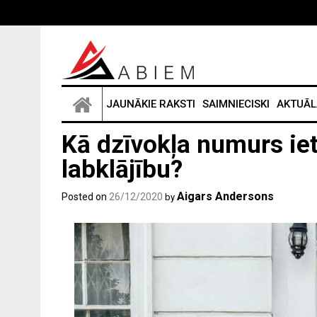
Skip
to
content
JAUNĀKIE RAKSTI
SAIMNIECISKI
AKTUĀL
Kā dzīvokļa numurs i
labklājību?
Aigars Andersons
Posted on
26/12/2020
by