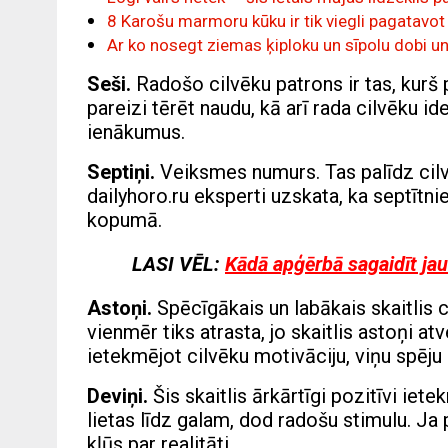
8 Karošu marmoru kūku ir tik viegli pagatavot 
Ar ko nosegt ziemas ķiploku un sīpolu dobi un
Seši.
Radošo cilvēku patrons ir tas, kurš p
pareizi tērēt naudu, kā arī rada cilvēku ide
ienākumus.
Septiņi.
Veiksmes numurs. Tas palīdz cilvē
dailyhoro.ru eksperti uzskata, ka septītni
kopumā.
LASI VĒL:
Kādā apģērbā sagaidīt jau
Astoņi.
Spēcīgākais un labākais skaitlis c
vienmēr tiks atrasta, jo skaitlis astoņi atv
ietekmējot cilvēku motivāciju, viņu spēju i
Deviņi.
Šis skaitlis ārkārtīgi pozitīvi ie
lietas līdz galam, dod radošu stimulu. Ja 
kļūs par realitāti.