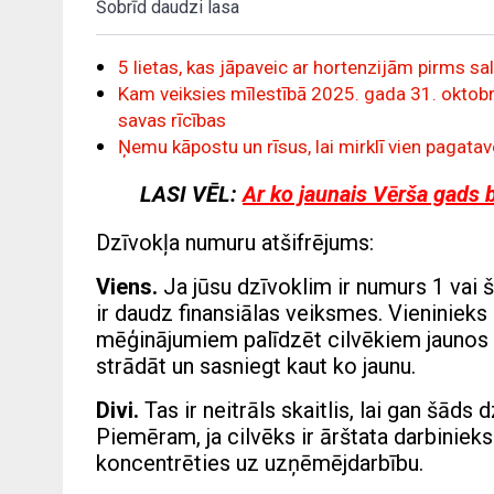
Šobrīd daudzi lasa
5 lietas, kas jāpaveic ar hortenzijām pirms sal
Kam veiksies mīlestībā 2025. gada 31. oktobrī
savas rīcības
Ņemu kāpostu un rīsus, lai mirklī vien pagatav
LASI VĒL:
Ar ko jaunais Vērša gads 
Dzīvokļa numuru atšifrējums:
Viens.
Ja jūsu dzīvoklim ir numurs 1 vai š
ir daudz finansiālas veiksmes. Vieninieks p
mēģinājumiem palīdzēt cilvēkiem jaunos c
strādāt un sasniegt kaut ko jaunu.
Divi.
Tas ir neitrāls skaitlis, lai gan šāds
Piemēram, ja cilvēks ir ārštata darbinieks
koncentrēties uz uzņēmējdarbību.