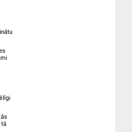
z
linātu
nes
smi
ēlīgi
tās
 tā