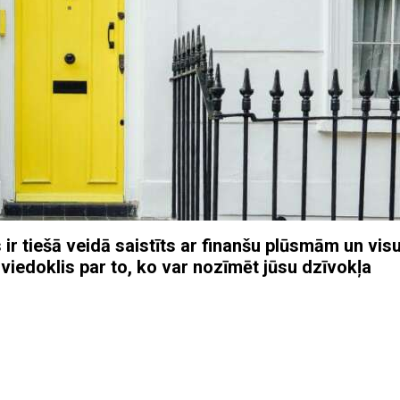
r tiešā veidā saistīts ar finanšu plūsmām un vis
 viedoklis par to, ko var nozīmēt jūsu dzīvokļa