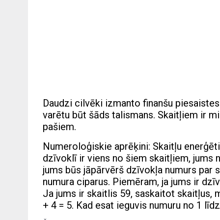
Daudzi cilvēki izmanto finanšu piesaistes
varētu būt šāds talismans. Skaitļiem ir m
pašiem.
Numeroloģiskie aprēķini: Skaitļu enerģētika
dzīvoklī ir viens no šiem skaitļiem, jums 
jums būs jāpārvērš dzīvokļa numurs par skai
numura ciparus. Piemēram, ja jums ir dzīvo
Ja jums ir skaitlis 59, saskaitot skaitļus
+ 4 = 5. Kad esat ieguvis numuru no 1 līdz 9