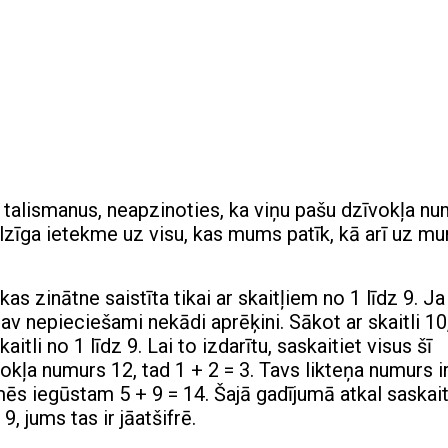
 talismanus, neapzinoties, ka viņu pašu dzīvokļa n
ilzīga ietekme uz visu, kas mums patīk, kā arī uz m
s zinātne saistīta tikai ar skaitļiem no 1 līdz 9. Ja
nav nepieciešami nekādi aprēķini. Sākot ar skaitli 10
tli no 1 līdz 9. Lai to izdarītu, saskaitiet visus šī
kļa numurs 12, tad 1 + 2 = 3. Tavs likteņa numurs ir 
, mēs iegūstam 5 + 9 = 14. Šajā gadījumā atkal saskait
, jums tas ir jāatšifrē.