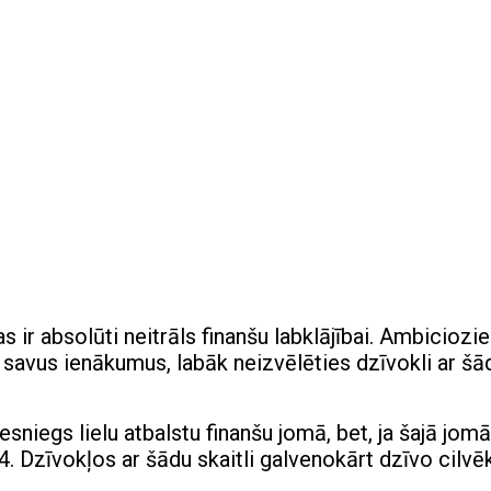
tas ir absolūti neitrāls finanšu labklājībai. Ambiciozi
t savus ienākumus, labāk neizvēlēties dzīvokli ar šā
nesniegs lielu atbalstu finanšu jomā, bet, ja šajā jomā
. Dzīvokļos ar šādu skaitli galvenokārt dzīvo cilvēk