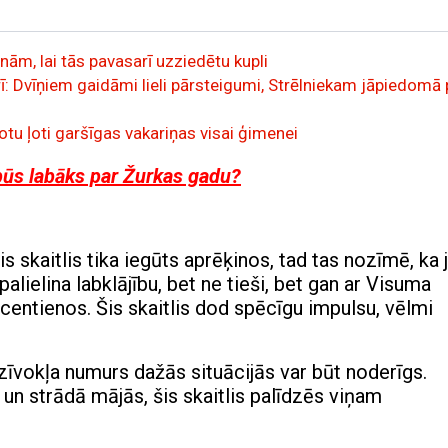
nām, lai tās pavasarī uzziedētu kupli
: Dvīņiem gaidāmi lieli pārsteigumi, Strēlniekam jāpiedomā 
otu ļoti garšīgas vakariņas visai ģimenei
būs labāks par Žurkas gadu?
is skaitlis tika iegūts aprēķinos, tad tas nozīmē, ka
alielina labklājību, bet ne tieši, bet gan ar Visuma
entienos. Šis skaitlis dod spēcīgu impulsu, vēlmi
 dzīvokļa numurs dažās situācijās var būt noderīgs.
 un strādā mājās, šis skaitlis palīdzēs viņam