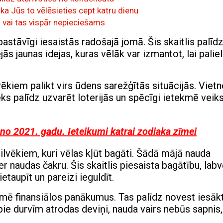
ka Jūs to vēlēsieties cept katru dienu
 vai tas vispār nepieciešams
astāvīgi iesaistās radošajā jomā. Šis skaitlis palīd
jās jaunas idejas, kuras vēlāk var izmantot, lai palie
kiem palikt virs ūdens sarežģītās situācijās. Viet
eks palīdz uzvarēt loterijās un spēcīgi ietekmē veik
no 2021. gadu. Ieteikumi katrai zodiaka zīmei
ilvēkiem, kuri vēlas kļūt bagāti. Šādā mājā nauda
er naudas čakru. Šis skaitlis piesaista bagātību, labv
etaupīt un pareizi ieguldīt.
tekmē finansiālos panākumus. Tas palīdz novest iesāk
pie durvīm atrodas deviņi, nauda vairs nebūs sapnis,