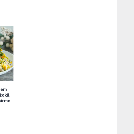
jiem
ažokā,
 pirmo