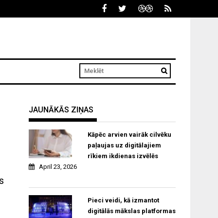
JAUNĀKĀS ZIŅAS
Kāpēc arvien vairāk cilvēku
paļaujas uz digitālajiem
rīkiem ikdienas izvēlēs
April 23, 2026
s
Pieci veidi, kā izmantot
digitālās mākslas platformas