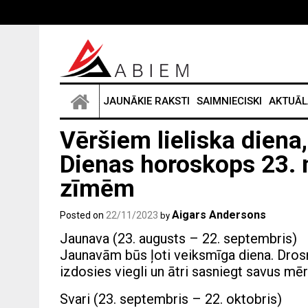
Skip
to
content
JAUNĀKIE RAKSTI
SAIMNIECISKI
AKTUĀL
Vēršiem lieliska diena
Dienas horoskops 23.
zīmēm
Aigars Andersons
Posted on
22/11/2023
by
Jaunava (23. augusts – 22. septembris)
Jaunavām būs ļoti veiksmīga diena. Drosm
izdosies viegli un ātri sasniegt savus mēr
Svari (23. septembris – 22. oktobris)