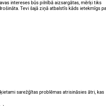
Tavas intereses būs pilnībā aizsargātas, mērķi tiks
odrošināta. Tevi šajā ziņā atbalstīs kāds ietekmīgs p
ķietami sarežģītas problēmas atrisināsies ātri, kas