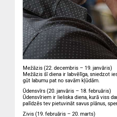
Mežāzis (22. decembris – 19. janvāris)
Mežāzis šī diena ir labvēlīga, sniedzot ies
gūt labumu pat no savām kļūdām.
Ūdensvīrs (20. janvāris – 18. februāris)
Ūdensvīriem ir lieliska diena, kurā viss da
palīdzēs tev pietuvināt savus plānus, spe
Zivis (19. februāris – 20. marts)