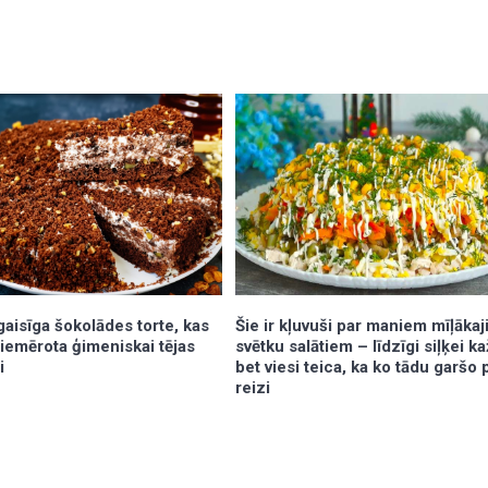
aisīga šokolādes torte, kas
Šie ir kļuvuši par maniem mīļāka
i piemērota ģimeniskai tējas
svētku salātiem – līdzīgi siļķei k
i
bet viesi teica, ka ko tādu garšo
reizi