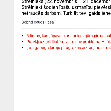
Strēlnieks (22. novembris – 21. decembri
Strēlnieki šodien īpašu uzmanību pievērs
netraucēs darbam. Turklāt tevi gaida ien
Šobrīd daudzi lasa
5 lietas, kas jāpaveic ar hortenzijām pirms sal
Putekļi uz grīdlīstēm vairs nav problēma — lūk,
Ļoti garšīgs ķirbju pīrāgs, kas aizrauj no p