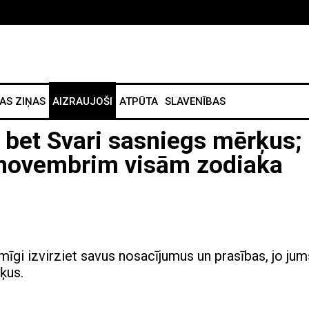
AS ZIŅAS
AIZRAUJOŠI
ATPŪTA
SLAVENĪBAS
, bet Svari sasniegs mērķus;
 novembrim visām zodiaka
īgi izvirziet savus nosacījumus un prasības, jo jum
ķus.