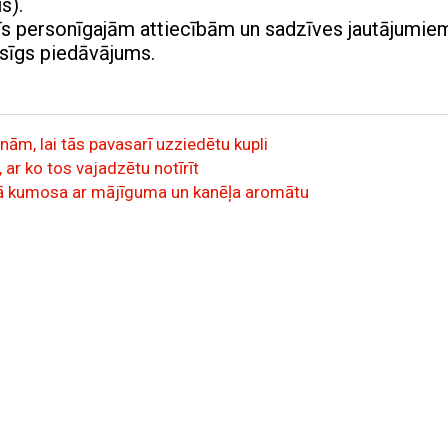
s).
īs personīgajām attiecībām un sadzīves jautājumie
esīgs piedāvājums.
nām, lai tās pavasarī uzziedētu kupli
 ar ko tos vajadzētu notīrīt
irmā kumosa ar mājīguma un kanēļa aromātu