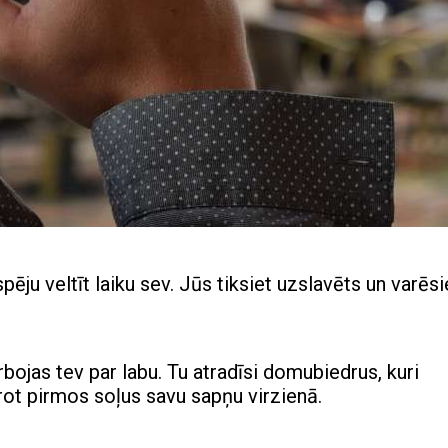
pēju veltīt laiku sev. Jūs tiksiet uzslavēts un varēsi
rbojas tev par labu. Tu atradīsi domubiedrus, kuri
rot pirmos soļus savu sapņu virzienā.