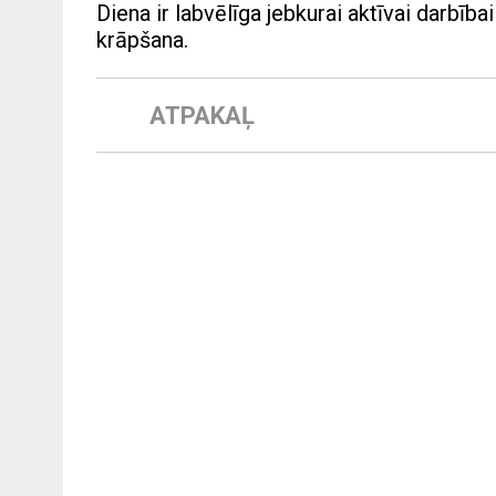
Diena ir labvēlīga jebkurai aktīvai darbī
krāpšana.
ATPAKAĻ