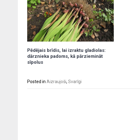
Pēdējais brīdis, lai izraktu gladiolas:
dārznieka padoms, kā pārziemināt
sīpolus
Posted in
Aizraujoši
,
Svarīgi
Post
navigation