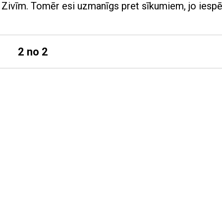
bai Zivīm. Tomēr esi uzmanīgs pret sīkumiem, jo iesp
2 no 2