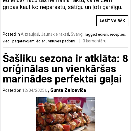
ēdienus! Taču tas nemaina faktu, ka reizēm
gribas kaut ko neparastu, sātīgu un ļoti garšīgu.
LASĪT VAIRĀK
Posted in
Aizraujoši
,
Jaunākie raksti
,
Svarīgi
Tagged
ēdieni
,
receptes
,
0 komentāru
viegli pagatavojami ēdieni
,
virtuves padomi
Šašliku sezona ir atklāta: 8
oriģinālas un vienkāršas
marinādes perfektai gaļai
Gunta Zelceviča
Posted on
12/04/2025
by