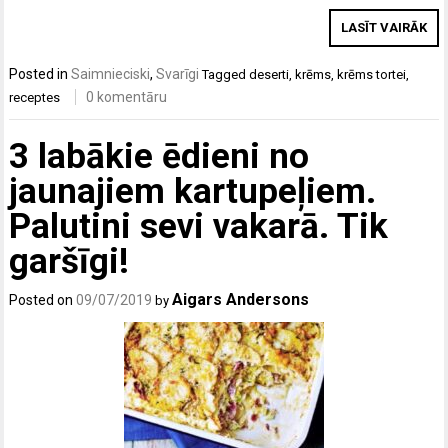
LASĪT VAIRĀK
Posted in
Saimnieciski
,
Svarīgi
Tagged
deserti
,
krēms
,
krēms tortei
,
0 komentāru
receptes
3 labākie ēdieni no
jaunajiem kartupeļiem.
Palutini sevi vakarā. Tik
garšīgi!
Aigars Andersons
Posted on
09/07/2019
by