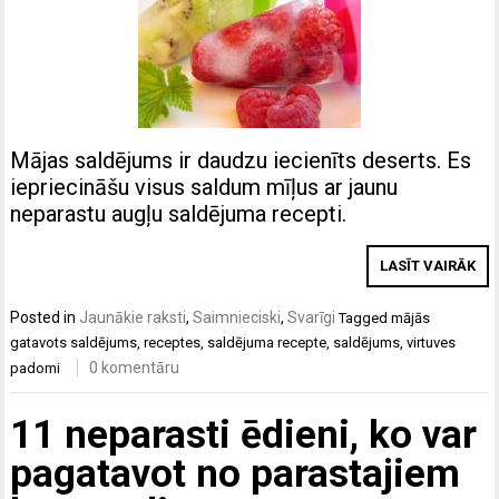
Mājas saldējums ir daudzu iecienīts deserts. Es
iepriecināšu visus saldum mīļus ar jaunu
neparastu augļu saldējuma recepti.
LASĪT VAIRĀK
Posted in
Jaunākie raksti
,
Saimnieciski
,
Svarīgi
Tagged
mājās
gatavots saldējums
,
receptes
,
saldējuma recepte
,
saldējums
,
virtuves
0 komentāru
padomi
11 neparasti ēdieni, ko var
pagatavot no parastajiem