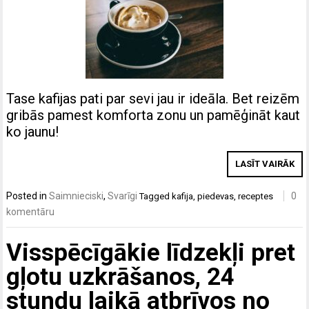
Tase kafijas pati par sevi jau ir ideāla. Bet reizēm
gribās pamest komforta zonu un pamēģināt kaut
ko jaunu!
LASĪT VAIRĀK
Posted in
Saimnieciski
,
Svarīgi
0
Tagged
kafija
,
piedevas
,
receptes
komentāru
Visspēcīgākie līdzekļi pret
gļotu uzkrāšanos, 24
stundu laikā atbrīvos no