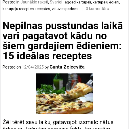
Posted in
Jaunākie raksti
,
Svarīgi
Tagged
kartupeļi
,
kartupeļu ēdieni
,
0 komentāru
kartupeļu receptes
,
receptes
,
virtuves padomi
Nepilnas pusstundas laikā
vari pagatavot kādu no
šiem gardajiem ēdieniem:
15 ideālas receptes
Gunta Zelceviča
Posted on
12/04/2025
by
Žēl tērēt savu laiku, gatavojot izsmalcinātus