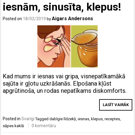
iesnām, sinusīta, klepus!
Aigars Andersons
Posted on
18/02/2019
by
Kad mums ir iesnas vai gripa, visnepatīkamākā
sajūta ir gļotu uzkrāšanās. Elpošana kļūst
apgrūtinoša, un rodas nepatīkams diskomforts.
LASĪT VAIRĀK
Posted in
Svarīgi
Tagged
dabīgie līdzekļi
,
iesnas
,
klepus
,
receptes
,
0 komentāru
sāpes kaklā