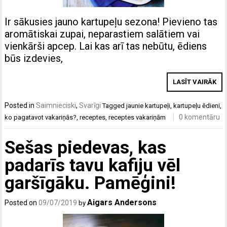
Ir sākusies jauno kartupeļu sezona! Pievieno tas
aromātiskai zupai, neparastiem salātiem vai
vienkārši apcep. Lai kas arī tas nebūtu, ēdiens
būs izdevies,
LASĪT VAIRĀK
Posted in
Saimnieciski
,
Svarīgi
Tagged
jaunie kartupeļi
,
kartupeļu ēdieni
,
0 komentāru
ko pagatavot vakariņās?
,
receptes
,
receptes vakariņām
Sešas piedevas, kas
padarīs tavu kafiju vēl
garšīgāku. Pamēģini!
Aigars Andersons
Posted on
09/07/2019
by