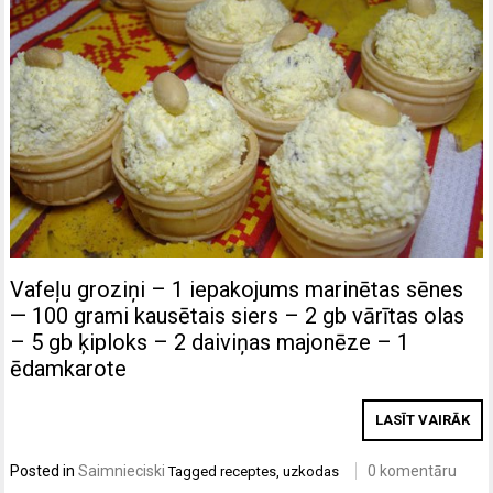
Vafeļu groziņi – 1 iepakojums marinētas sēnes
— 100 grami kausētais siers – 2 gb vārītas olas
– 5 gb ķiploks – 2 daiviņas majonēze – 1
ēdamkarote
LASĪT VAIRĀK
Posted in
Saimnieciski
0 komentāru
Tagged
receptes
,
uzkodas