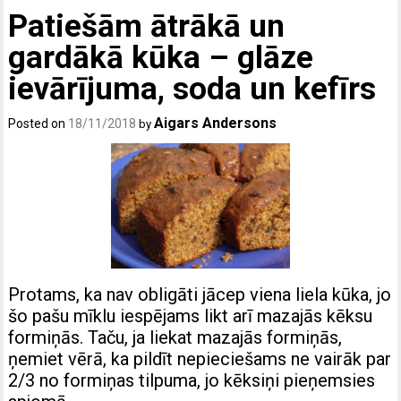
Patiešām ātrākā un
gardākā kūka – glāze
ievārījuma, soda un kefīrs
Aigars Andersons
Posted on
18/11/2018
by
Protams, ka nav obligāti jācep viena liela kūka, jo
šo pašu mīklu iespējams likt arī mazajās kēksu
formiņās. Taču, ja liekat mazajās formiņās,
ņemiet vērā, ka pildīt nepieciešams ne vairāk par
2/3 no formiņas tilpuma, jo kēksiņi pieņemsies