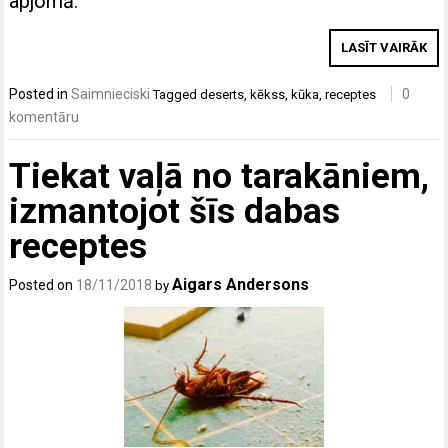
apjomā.
LASĪT VAIRĀK
Posted in
Saimnieciski
0
Tagged
deserts
,
kēkss
,
kūka
,
receptes
komentāru
Tiekat vaļā no tarakāniem,
izmantojot šīs dabas
receptes
Aigars Andersons
Posted on
18/11/2018
by