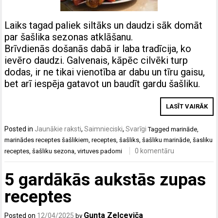
Laiks tagad paliek siltāks un daudzi sāk domāt
par šašlika sezonas atklāšanu.
Brīvdienās došanās dabā ir laba tradīcija, ko
ievēro daudzi. Galvenais, kāpēc cilvēki turp
dodas, ir ne tikai vienotība ar dabu un tīru gaisu,
bet arī iespēja gatavot un baudīt gardu šašliku.
LASĪT VAIRĀK
Posted in
Jaunākie raksti
,
Saimnieciski
,
Svarīgi
Tagged
marināde
,
marinādes receptes šašlikiem
,
receptes
,
šašliks
,
šašliku marināde
,
šasliku
0 komentāru
receptes
,
šašliku sezona
,
virtuves padomi
5 gardākās aukstās zupas
receptes
Gunta Zelceviča
Posted on
12/04/2025
by