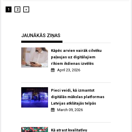
1
2
»
JAUNĀKĀS ZIŅAS
Kāpēc arvien vairāk cilvēku
paļaujas uz digitālajiem
rīkiem ikdienas izvēlēs
April 23, 2026
Pieci veidi, kā izmantot
digitālās mākslas platformas
Latvijas atklātajās telpās
March 09, 2026
Kā atrast kvalitatīvu