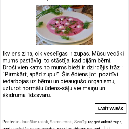
Ikviens zina, cik veselīgas ir zupas. Mūsu vecāki
mums pastāvīgi to stāstīja, kad bijām bērni.
Droši vien katrs no mums bieži ir dzirdējis frāzi:
“Pirmkārt, apēd zupu!” Šis ēdiens ļoti pozitīvi
iedarbojas uz bērnu un pieaugušo organismu,
uzturot normālu ūdens-sāļu vielmaiņu un
šķidruma līdzsvaru.
LASĪT VAIRĀK
Posted in
Jaunākie raksti
,
Saimnieciski
,
Svarīgi
Tagged
aukstā zupa
,
0
gardas aukstās zupas receptes
,
receptes
,
virtuves padomi