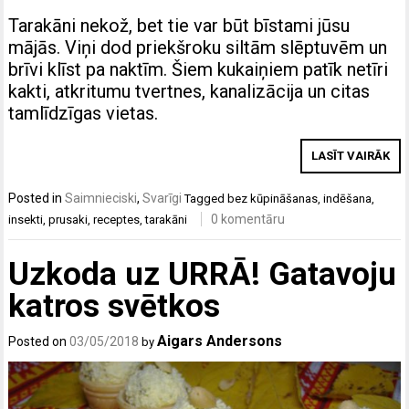
Tarakāni nekož, bet tie var būt bīstami jūsu
mājās. Viņi dod priekšroku siltām slēptuvēm un
brīvi klīst pa naktīm. Šiem kukaiņiem patīk netīri
kakti, atkritumu tvertnes, kanalizācija un citas
tamlīdzīgas vietas.
LASĪT VAIRĀK
Posted in
Saimnieciski
,
Svarīgi
Tagged
bez kūpināšanas
,
indēšana
,
0 komentāru
insekti
,
prusaki
,
receptes
,
tarakāni
Uzkoda uz URRĀ! Gatavoju
katros svētkos
Aigars Andersons
Posted on
03/05/2018
by