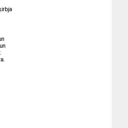
irbja
un
 un
z
a.