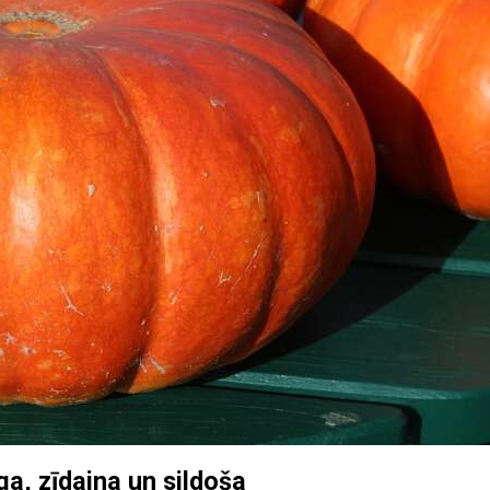
ga, zīdaina un sildoša