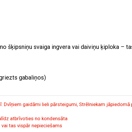
eno šķipsniņu svaiga ingvera vai daiviņu ķiploka – ta
riezts gabaliņos)
: Dvīņiem gaidāmi lieli pārsteigumi, Strēlniekam jāpiedomā 
palīdz atbrīvoties no kondensāta
 vai tas vispār nepieciešams