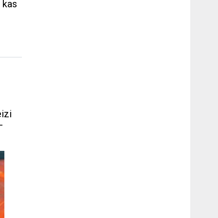
, kas
s
izi
–