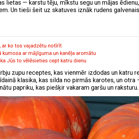
s lietas — karstu tēju, mīkstu segu un mājas ēdienu
. Un tieši šeit uz skatuves iznāk rudens galvenai
 ar ko tos vajadzētu notīrīt
irmā kumosa ar mājīguma un kanēļa aromātu
ka Jūs to vēlēsieties cept katru dienu
rbju zupu receptes, kas vienmēr izdodas un katru re
ainā klasika, kas silda no pirmās karotes, un otra 
nātu papriku, kas piešķir vakaram garšu un raksturu.