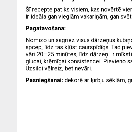
Šī recepte patiks visiem, kas novērtē vi
ir ideāla gan vieglām vakariņām, gan svē
Pagatavošana:
Nomizo un sagriez visus dārzeņus kubiņos.
apcep, līdz tas kļūst caurspīdīgs. Tad piev
vāri 20–25 minūtes, līdz dārzeņi ir mīkst
gludai, krēmīgai konsistencei. Pievieno sa
Uzsildi vēlreiz, bet nevāri.
Pasniegšanai:
dekorē ar ķirbju sēklām, g