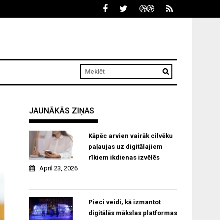
JAUNĀKĀS ZIŅAS
Kāpēc arvien vairāk cilvēku
paļaujas uz digitālajiem
rīkiem ikdienas izvēlēs
April 23, 2026
Pieci veidi, kā izmantot
digitālās mākslas platformas