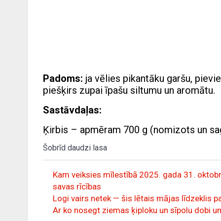
Padoms:
ja vēlies pikantāku garšu, pievi
piešķirs zupai īpašu siltumu un aromātu.
Sastāvdaļas:
Ķirbis – apmēram 700 g (nomizots un sag
Šobrīd daudzi lasa
Kam veiksies mīlestībā 2025. gada 31. oktobrī
savas rīcības
Logi vairs netek — šis lētais mājas līdzeklis 
Ar ko nosegt ziemas ķiploku un sīpolu dobi un