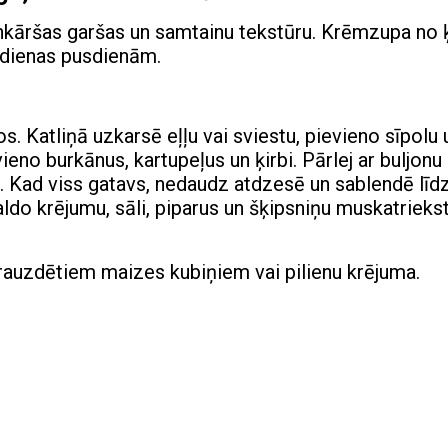
enkāršas garšas un samtainu tekstūru. Krēmzupa no ķ
tdienas pusdienām.
 Katliņā uzkarsē eļļu vai sviestu, pievieno sīpolu 
ieno burkānus, kartupeļus un ķirbi. Pārlej ar buljonu
i. Kad viss gatavs, nedaudz atdzesē un sablendē līd
ldo krējumu, sāli, piparus un šķipsniņu muskatriekst
rauzdētiem maizes kubiņiem vai pilienu krējuma.