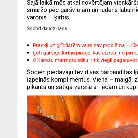
Šajā laikā mēs atkal novērtējam vienkārša
smaržo pēc garšvielām un rudens labumiem
varonis — ķirbis.
Šobrīd daudzi lasa
Putekļi uz grīdlīstēm vairs nav problēma — lūk,
Ļoti garšīgs ķirbju pīrāgs, kas aizrauj no p
8 Karošu marmoru kūku ir tik viegli pagatavot 
Šodien piedāvāju tev divas pārbaudītas ķi
izpelnās komplimentus. Viena – maigā, zīd
pikantā un sātīgā versija ar lēcām un kūpi