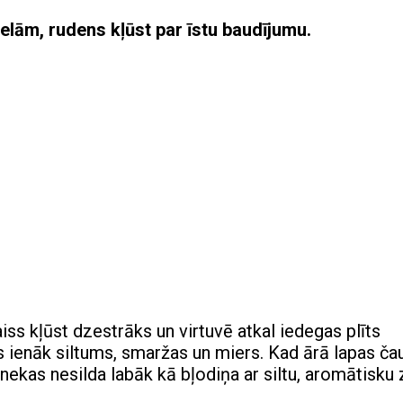
elām, rudens kļūst par īstu baudījumu.
iss kļūst dzestrāks un virtuvē atkal iedegas plīts
s ienāk siltums, smaržas un miers. Kad ārā lapas ča
ekas nesilda labāk kā bļodiņa ar siltu, aromātisku 