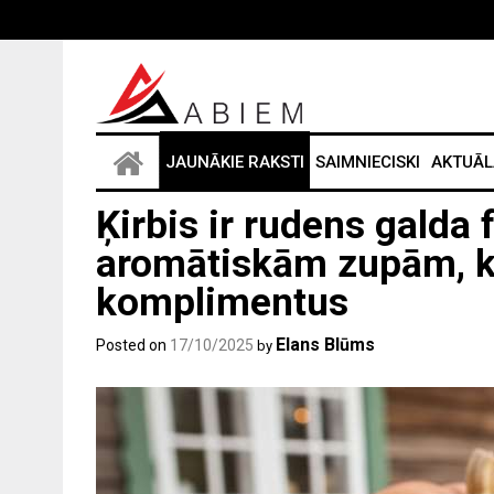
Skip
to
content
JAUNĀKIE RAKSTI
SAIMNIECISKI
AKTUĀL
Ķirbis ir rudens galda 
aromātiskām zupām, k
komplimentus
Elans Blūms
Posted on
17/10/2025
by