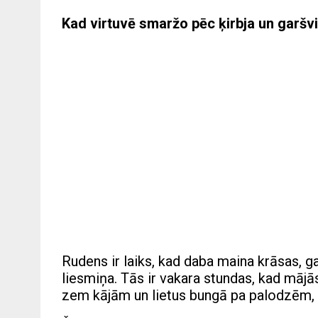
Kad virtuvē smaržo pēc ķirbja un garšvi
Rudens ir laiks, kad daba maina krāsas, ga
liesmiņa. Tās ir vakara stundas, kad mājā
zem kājām un lietus bungā pa palodzēm, n