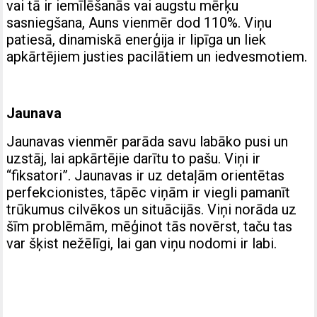
vai tā ir iemīlēšanās vai augstu mērķu
sasniegšana, Auns vienmēr dod 110%. Viņu
patiesā, dinamiskā enerģija ir lipīga un liek
apkārtējiem justies pacilātiem un iedvesmotiem.
Jaunava
Jaunavas vienmēr parāda savu labāko pusi un
uzstāj, lai apkārtējie darītu to pašu. Viņi ir
“fiksatori”. Jaunavas ir uz detaļām orientētas
perfekcionistes, tāpēc viņām ir viegli pamanīt
trūkumus cilvēkos un situācijās. Viņi norāda uz
šīm problēmām, mēģinot tās novērst, taču tas
var šķist nežēlīgi, lai gan viņu nodomi ir labi.