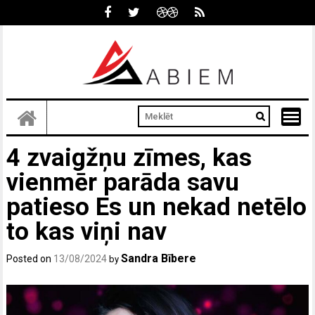
Skip
to
content
4 zvaigžņu zīmes, kas
vienmēr parāda savu
patieso Es un nekad netēlo
to kas viņi nav
Sandra Bībere
Posted on
13/08/2024
by