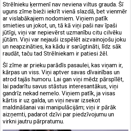
Strēlnieku ķermenī nav neviena viltus grauda. Šī
uguns zīme bieži iekrīt vienā slazdā, bet vienmēr
ar vislabākajiem nodomiem. Viņiem patīk
smieties un jokot, un, tā kā viņi paši nav īpaši
jūtīgi, viņi var nepievērst uzmanību citu cilvēku
jūtām. Viņi var nejauši izspēlēt aizvainojošu joku
un neapzināties, ka kādu ir sarūgtināti, līdz sāk
raudāt, taču tad Strēlniekam ir patiesi žēl.
Šī zīme ar prieku parādīs pasaulei, kas viņam ir,
kārpas un viss. Viņi aptver savas dīvainības un
atrod tajās humoru. Lai gan viņi mēdz pārspīlēt,
lai padarītu savus stāstus interesantākus, viņi
gandrīz nekad nemelo. Viņiem patīk, ja visas
kārtis ir uz galda, un viņi nevar izsekot
maldināšanai vai manipulācijām; viņi ir pārāk
aizņemti, padarot dzīvi par piedzīvojumu un
virkni jautru pārpratumu.