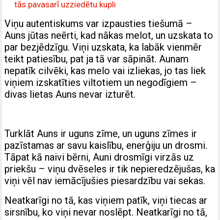
tās pavasarī uzziedētu kupli
Viņu autentiskums var izpausties tiešumā –
Auns jūtas neērti, kad nākas melot, un uzskata to
par bezjēdzīgu. Viņi uzskata, ka labāk vienmēr
teikt patiesību, pat ja tā var sāpināt. Aunam
nepatīk cilvēki, kas melo vai izliekas, jo tas liek
viņiem izskatīties viltotiem un negodīgiem –
divas lietas Auns nevar izturēt.
Turklāt Auns ir uguns zīme, un uguns zīmes ir
pazīstamas ar savu kaislību, enerģiju un drosmi.
Tāpat kā naivi bērni, Auni drosmīgi virzās uz
priekšu – viņu dvēseles ir tik nepieredzējušas, ka
viņi vēl nav iemācījušies piesardzību vai sekas.
Neatkarīgi no tā, kas viņiem patīk, viņi tiecas ar
sirsnību, ko viņi nevar noslēpt. Neatkarīgi no tā,