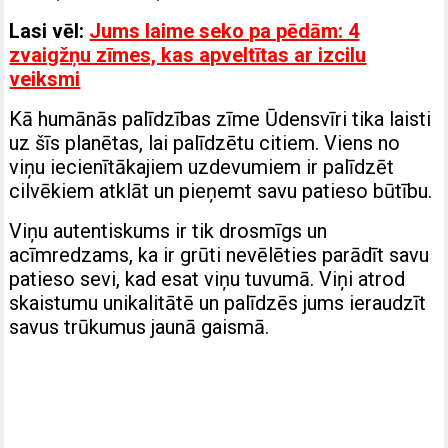
Lasi vēl:
Jums laime seko pa pēdām: 4
zvaigžņu zīmes, kas apveltītas ar izcilu
veiksmi
Kā humānās palīdzības zīme Ūdensvīri tika laisti
uz šīs planētas, lai palīdzētu citiem. Viens no
viņu iecienītākajiem uzdevumiem ir palīdzēt
cilvēkiem atklāt un pieņemt savu patieso būtību.
Viņu autentiskums ir tik drosmīgs un
acīmredzams, ka ir grūti nevēlēties parādīt savu
patieso sevi, kad esat viņu tuvumā. Viņi atrod
skaistumu unikalitātē un palīdzēs jums ieraudzīt
savus trūkumus jaunā gaismā.