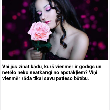
Vai jūs zināt kādu, kurš vienmēr ir godīgs un
netēlo neko neatkarīgi no apstākļiem? Viņi
vienmēr rāda tikai savu patieso būtību.