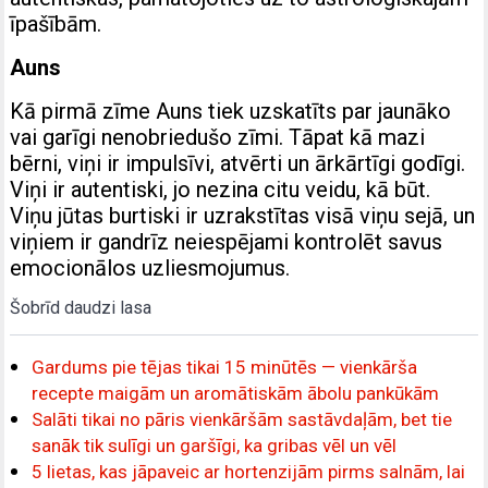
īpašībām.
Auns
Kā pirmā zīme Auns tiek uzskatīts par jaunāko
vai garīgi nenobriedušo zīmi. Tāpat kā mazi
bērni, viņi ir impulsīvi, atvērti un ārkārtīgi godīgi.
Viņi ir autentiski, jo nezina citu veidu, kā būt.
Viņu jūtas burtiski ir uzrakstītas visā viņu sejā, un
viņiem ir gandrīz neiespējami kontrolēt savus
emocionālos uzliesmojumus.
Šobrīd daudzi lasa
Gardums pie tējas tikai 15 minūtēs — vienkārša
recepte maigām un aromātiskām ābolu pankūkām
Salāti tikai no pāris vienkāršām sastāvdaļām, bet tie
sanāk tik sulīgi un garšīgi, ka gribas vēl un vēl
5 lietas, kas jāpaveic ar hortenzijām pirms salnām, lai