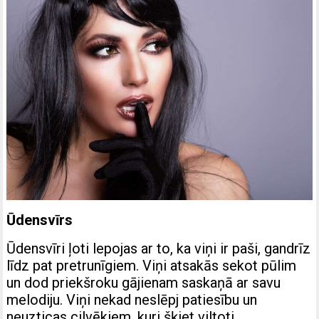
Ūdensvīrs
Ūdensvīri ļoti lepojas ar to, ka viņi ir paši, gandrīz
līdz pat pretrunīgiem. Viņi atsakās sekot pūlim
un dod priekšroku gājienam saskaņā ar savu
melodiju. Viņi nekad neslēpj patiesību un
neuzticas cilvēkiem, kuri šķiet viltoti,