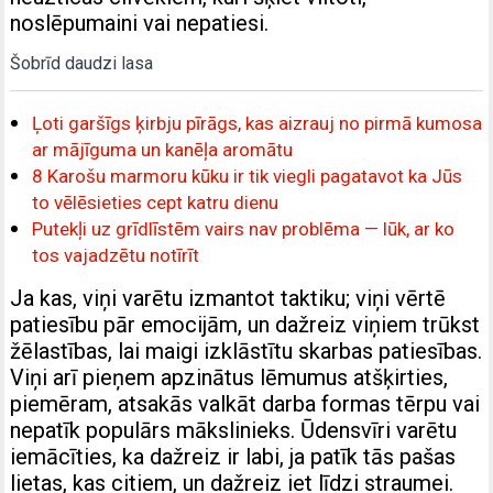
noslēpumaini vai nepatiesi.
Šobrīd daudzi lasa
Ļoti garšīgs ķirbju pīrāgs, kas aizrauj no pirmā kumosa
ar mājīguma un kanēļa aromātu
8 Karošu marmoru kūku ir tik viegli pagatavot ka Jūs
to vēlēsieties cept katru dienu
Putekļi uz grīdlīstēm vairs nav problēma — lūk, ar ko
tos vajadzētu notīrīt
Ja kas, viņi varētu izmantot taktiku; viņi vērtē
patiesību pār emocijām, un dažreiz viņiem trūkst
žēlastības, lai maigi izklāstītu skarbas patiesības.
Viņi arī pieņem apzinātus lēmumus atšķirties,
piemēram, atsakās valkāt darba formas tērpu vai
nepatīk populārs mākslinieks. Ūdensvīri varētu
iemācīties, ka dažreiz ir labi, ja patīk tās pašas
lietas, kas citiem, un dažreiz iet līdzi straumei.