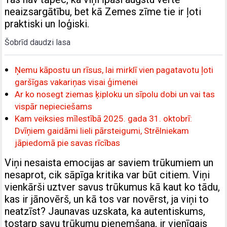
neaizsargātību, bet kā Zemes zīme tie ir ļoti
praktiski un loģiski.
Šobrīd daudzi lasa
Ņemu kāpostu un rīsus, lai mirklī vien pagatavotu ļoti
garšīgas vakariņas visai ģimenei
Ar ko nosegt ziemas ķiploku un sīpolu dobi un vai tas
vispār nepieciešams
Kam veiksies mīlestībā 2025. gada 31. oktobrī:
Dvīņiem gaidāmi lieli pārsteigumi, Strēlniekam
jāpiedomā pie savas rīcības
Viņi nesaista emocijas ar saviem trūkumiem un
nesaprot, cik sāpīga kritika var būt citiem. Viņi
vienkārši uztver savus trūkumus kā kaut ko tādu,
kas ir jānovērš, un kā tos var novērst, ja viņi to
neatzīst? Jaunavas uzskata, ka autentiskums,
tostarp savu trūkumu pieņemšana, ir vienīgais