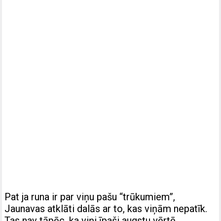
Pat ja runa ir par viņu pašu “trūkumiem”,
Jaunavas atklāti dalās ar to, kas viņām nepatīk.
Tas nav tāpēc, ka viņi īpaši augstu vērtē