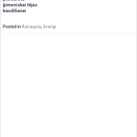
ģimeniskai tējas
baudīšanai
Posted in
Aizraujoši
,
Svarīgi
Post
navigation