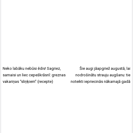
Neko labāku nebūsi ēdis! Sagriez,
Šie augi jāapgriež augustā, lai
samaisi un liec cepeškrāsnī: greznas
nodrošinātu strauju augšanu: tie
vakariņas “sliņķiem” (recepte)
noteikti iepriecinās nākamajā gadā