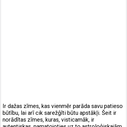
Ir dažas zīmes, kas vienmēr parāda savu patieso
būtību, lai arī cik sarežģīti būtu apstākļi. Šeit ir
norādītas zīmes, kuras, visticamāk, ir
autentiskas, pamatojoties uz to astroloģiskajām