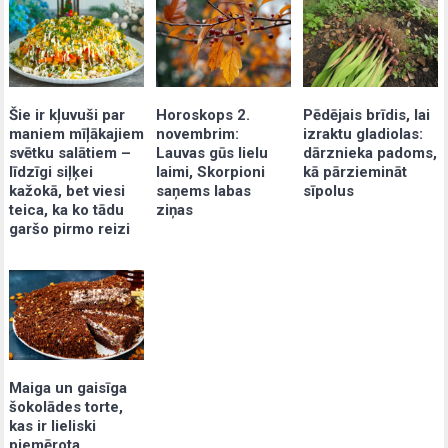
Šie ir kļuvuši par
Pēdējais brīdis, lai
Horoskops 2.
maniem mīļākajiem
izraktu gladiolas:
novembrim:
svētku salātiem –
dārznieka padoms,
Lauvas gūs lielu
līdzīgi siļķei
kā pārziemināt
laimi, Skorpioni
kažokā, bet viesi
sīpolus
saņems labas
teica, ka ko tādu
ziņas
garšo pirmo reizi
Maiga un gaisīga
šokolādes torte,
kas ir lieliski
piemērota