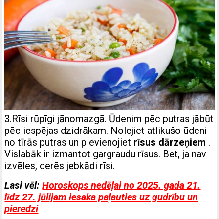
3.Rīsi rūpīgi jānomazgā. Ūdenim pēc putras jābūt
pēc iespējas dzidrākam. Nolejiet atlikušo ūdeni
no tīrās putras un pievienojiet
rīsus dārzeņiem
.
Vislabāk ir izmantot gargraudu rīsus. Bet, ja nav
izvēles, derēs jebkādi rīsi.
Lasi vēl:
Horoskops nedēļai no 2025. gada 21.
līdz 27. jūlijam iesaka paļauties uz gudrību un
pieredzi