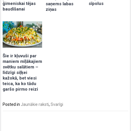
ģimeniskai tējas
sīpolus
saņems labas
baudīšanai
ziņas
Šie ir kļuvuši par
maniem mīļākajiem
svētku salātiem –
līdzīgi siļķei
kažokā, bet viesi
teica, ka ko tādu
garšo pirmo reizi
Posted in
Jaunākie raksti
,
Svarīgi
Post
navigation