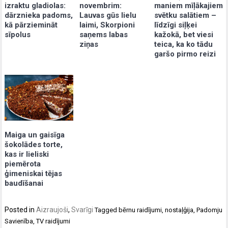
izraktu gladiolas:
maniem mīļākajiem
novembrim:
dārznieka padoms,
svētku salātiem –
Lauvas gūs lielu
kā pārziemināt
līdzīgi siļķei
laimi, Skorpioni
sīpolus
kažokā, bet viesi
saņems labas
teica, ka ko tādu
ziņas
garšo pirmo reizi
Maiga un gaisīga
šokolādes torte,
kas ir lieliski
piemērota
ģimeniskai tējas
baudīšanai
Posted in
Aizraujoši
,
Svarīgi
Tagged
bērnu raidījumi
,
nostaļģija
,
Padomju
Savienība
,
TV raidījumi