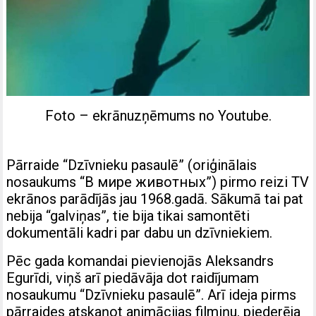
Foto – ekrānuzņēmums no Youtube.
Pārraide “Dzīvnieku pasaulē” (oriģinālais
nosaukums “В мире животных”) pirmo reizi TV
ekrānos parādījās jau 1968.gadā. Sākumā tai pat
nebija “galviņas”, tie bija tikai samontēti
dokumentāli kadri par dabu un dzīvniekiem.
Pēc gada komandai pievienojās Aleksandrs
Egurīdi, viņš arī piedāvāja dot raidījumam
nosaukumu “Dzīvnieku pasaulē”. Arī ideja pirms
pārraides atskaņot animācijas filmiņu, piederēja