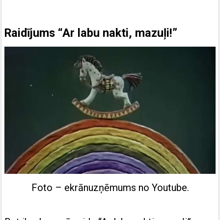
Raidījums “Ar labu nakti, mazuļi!”
Foto – ekrānuzņēmums no Youtube.