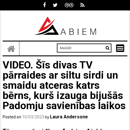
Skip
to
content
VIDEO. Šīs divas TV
pārraides ar siltu sirdi un
smaidu atceras katrs
bērns, kurš izauga bijušās
Padomju savienības laikos
Laura Andersone
Posted on
10/03/2023
by