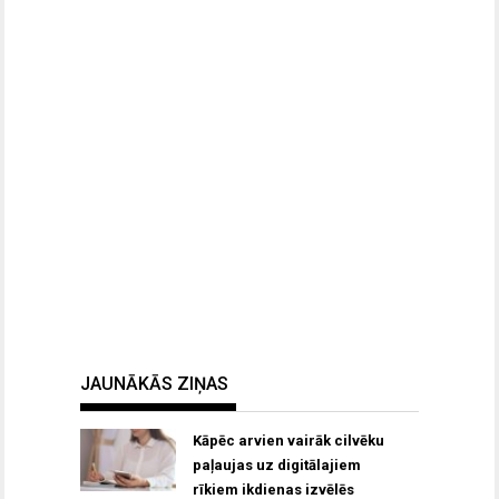
JAUNĀKĀS ZIŅAS
Kāpēc arvien vairāk cilvēku
paļaujas uz digitālajiem
rīkiem ikdienas izvēlēs