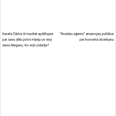
Karalis Čārlzs III mazliet apžēlojies
“Ārvalstu aģents” atvainojas publikai
par savu dēlu princi Hariju un viņa
par koncerta atcelšanu
sievu Meganu. Ko viņš izdarīja?