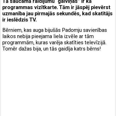
Tā saucamā raidījumu “galviņas” ir kā
programmas vizītkarte.
Tām ir jāspēj pievērst
uzmanība jau pirmajās sekundēs, kad skatītājs
ir ieslēdzis TV.
Bērniem, kas auga bijušās Padomju savienības
laikos nebija pieejama liela izvēle ar tām
programmām, kuras varēja skatīties televīzijā.
Tomēr dažas bija, un tās gaidīja katrs bērns!