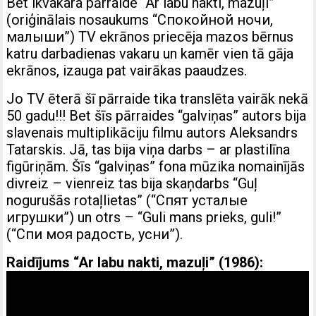
Bet ikvakara pārraide “Ar labu nakti, mazuļi”
(oriģinālais nosaukums “Спокойной ночи,
малыши”) TV ekrānos priecēja mazos bērnus
katru darbadienas vakaru un kamēr vien tā gāja
ekrānos, izauga pat vairākas paaudzes.
Jo TV ēterā šī pārraide tika translēta vairāk nekā
50 gadu!!! Bet šīs pārraides “galviņas” autors bija
slavenais multiplikāciju filmu autors Aleksandrs
Tatarskis. Jā, tas bija viņa darbs – ar plastilīna
figūriņām. Šīs “galviņas” fona mūzika nomainījās
divreiz – vienreiz tas bija skaņdarbs “Guļ
nogurušās rotaļlietas” (“Спят усталые
игрушки”) un otrs – “Guli mans prieks, guli!”
(“Спи моя радость, усни”).
Raidījums “Ar labu nakti, mazuļi” (1986):