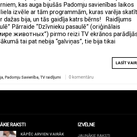
ērniem, kas auga bijušās Padomju savienības laikos
 liela izvēle ar tām programmām, kuras varēja skatī
r dažas bija, un tās gaidīja katrs bērns! Raidījums
ulē” Pārraide “Dzīvnieku pasaulē” (oriģinālais
ире животных”) pirmo reizi TV ekrānos parādījā
ākumā tai pat nebija “galviņas”, tie bija tikai
LASĪT VAI
0 komentāru
ja
,
Padomju Savienība
,
TV raidījumi
ĀKIE RAKSTI
IZVĒLNE
KĀPĒC ARVIEN VAIRĀK
JAUNĀKIE RAKSTI