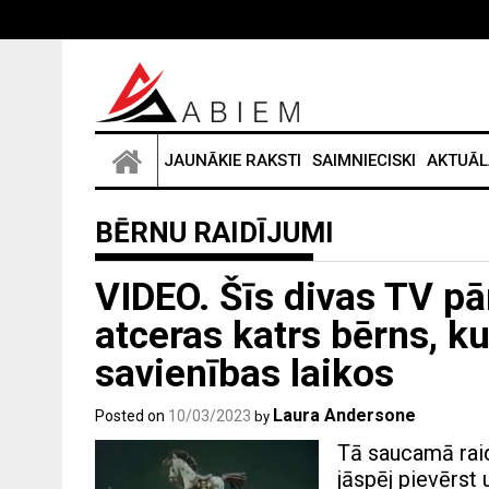
Skip
to
content
JAUNĀKIE RAKSTI
SAIMNIECISKI
AKTUĀL
BĒRNU RAIDĪJUMI
VIDEO. Šīs divas TV pār
atceras katrs bērns, k
savienības laikos
Laura Andersone
Posted on
10/03/2023
by
Tā saucamā raid
jāspēj pievērst 