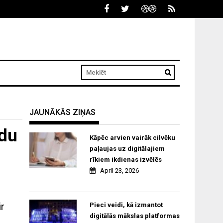
JAUNĀKĀS ZIŅAS
idu
Kāpēc arvien vairāk cilvēku
paļaujas uz digitālajiem
rīkiem ikdienas izvēlēs
April 23, 2026
ir
Pieci veidi, kā izmantot
digitālās mākslas platformas