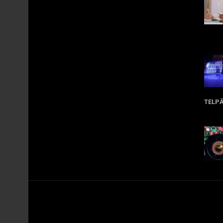
Apr
TELP
Ma