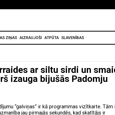
AS ZIŅAS
AIZRAUJOŠI
ATPŪTA
SLAVENĪBAS
raides ar siltu sirdi un sma
urš izauga bijušās Padomju
ījumu “galviņas” ir kā programmas vizītkarte. Tām 
uzmanība jau pirmajās sekundēs, kad skatītājs ir