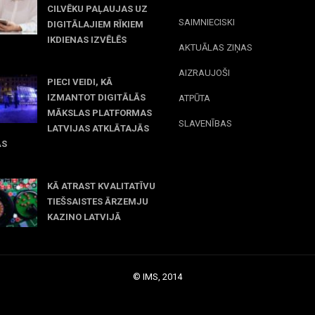
CILVĒKU PAĻAUJAS UZ
SAIMNIECISKI
DIGITĀLAJIEM RĪKIEM
IKDIENAS IZVĒLĒS
AKTUĀLAS ZIŅAS
il 23, 2026
AIZRAUJOŠI
PIECI VEIDI, KĀ
IZMANTOT DIGITĀLĀS
ATPŪTA
MĀKSLAS PLATFORMAS
SLAVENĪBAS
LATVIJAS ATKLĀTAJĀS
ĀS
rch 09, 2026
KĀ ATRAST KVALITATĪVU
TIEŠSAISTES ĀRZEMJU
KAZINO LATVIJĀ
December 15, 2025
© IMS, 2014
|
Profitmag by