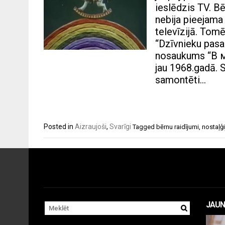
ieslēdzis TV. B
nebija pieejama
televīzijā. Tomē
“Dzīvnieku pasa
nosaukums “В м
jau 1968.gadā. S
samontēti…
Posted in
Aizraujoši
,
Svarīgi
Tagged
bērnu raidījumi
,
nostaļģi
JAUN