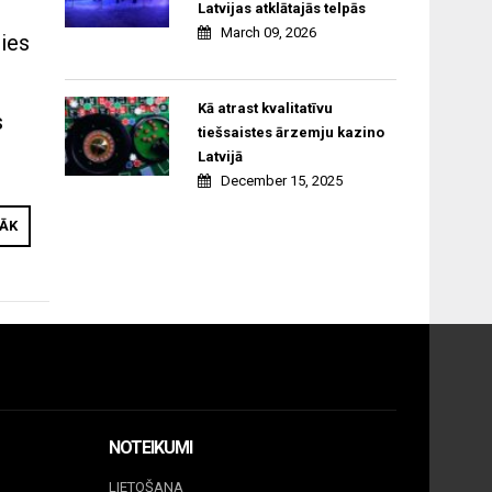
Latvijas atklātajās telpās
March 09, 2026
ties
Kā atrast kvalitatīvu
s
tiešsaistes ārzemju kazino
Latvijā
December 15, 2025
RĀK
NOTEIKUMI
LIETOŠANA