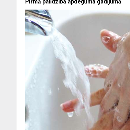
Pirmā palīdzība apdeguma gadījumā