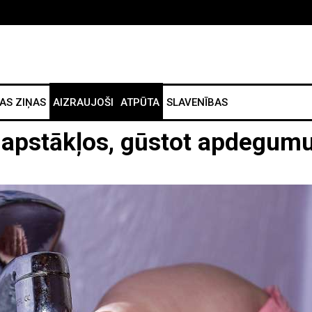
AS ZIŅAS
AIZRAUJOŠI
ATPŪTA
SLAVENĪBAS
 apstākļos, gūstot apdegum