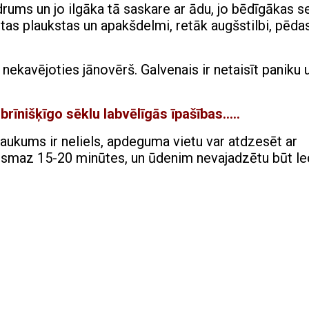
drums un jo ilgāka tā saskare ar ādu, jo bēdīgākas s
s plaukstas un apakšdelmi, retāk augšstilbi, pēdas
 nekavējoties jānovērš. Galvenais ir netaisīt paniku 
brīnišķīgo sēklu labvēlīgās īpašības…..
ukums ir neliels, apdeguma vietu var atdzesēt ar
vismaz 15-20 minūtes, un ūdenim nevajadzētu būt l