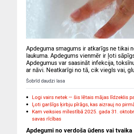
Apdeguma smagums ir atkarīgs ne tikai no v
laukuma. Apdegums vienmēr ir ļoti sāpīg
Apdegumus var saasināt infekcija, toksīnu
ar nāvi. Neatkarīgi no tā, cik viegls vai, g
Šobrīd daudzi lasa
Logi vairs netek — šis lētais mājas līdzeklis 
Ļoti garšīgs ķirbju pīrāgs, kas aizrauj no p
Kam veiksies mīlestībā 2025. gada 31. oktobrī
savas rīcības
Apdegumi no verdoša ūdens vai tvaika