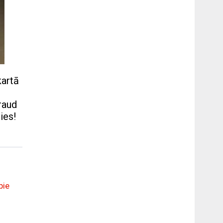
kartā
raud
ies!
pie