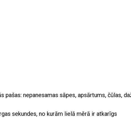
n tās pašas: nepanesamas sāpes, apsārtums, čūlas, d
rgas sekundes, no kurām lielā mērā ir atkarīgs