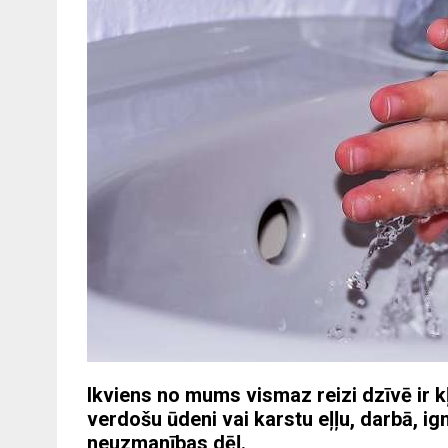
Ikviens no mums vismaz reizi dzīvē ir k
verdošu ūdeni vai karstu eļļu, darbā, ig
neuzmanības dēļ.