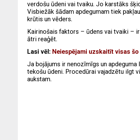
verdošu ūdeni vai tvaiku. Jo karstāks šķi
Visbiežāk šādam apdegumam tiek pakļauta
krūtis un vēders.
Kairinošais faktors – ūdens vai tvaiki – ir
ātri reaģēt.
Lasi vēl:
Neiespējami uzskaitīt visas šo 
Ja bojājums ir nenozīmīgs un apdeguma la
tekošu ūdeni. Procedūrai vajadzētu ilgt 
aukstam.