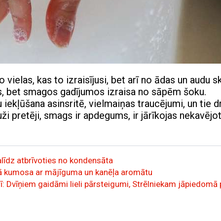
ielas, kas to izraisījusi, bet arī no ādas un audu s
s, bet smagos gadījumos izraisa no sāpēm šoku.
 iekļūšana asinsritē, vielmaiņas traucējumi, un tie d
luži pretēji, smags ir apdegums, ir jārīkojas nekavējot
palīdz atbrīvoties no kondensāta
irmā kumosa ar mājīguma un kanēļa aromātu
: Dvīņiem gaidāmi lieli pārsteigumi, Strēlniekam jāpiedomā 