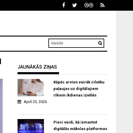
u
JAUNĀKĀS ZIŅAS
Kāpēc arvien vairāk cilvēku
paļaujas uz digitālajiem
rīkiem ikdienas izvēlēs
April 23, 2026
Pieci veidi, kā izmantot
digitālās mākslas platformas