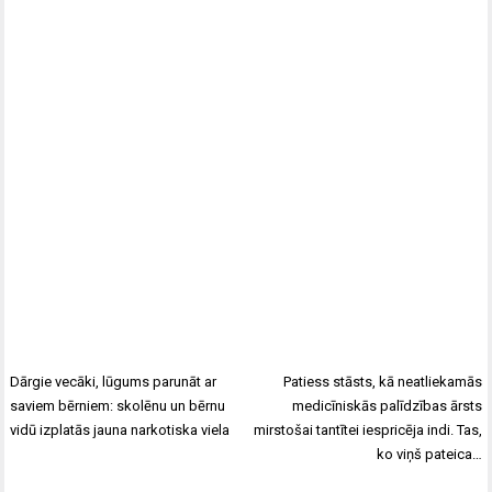
Dārgie vecāki, lūgums parunāt ar
Patiess stāsts, kā neatliekamās
saviem bērniem: skolēnu un bērnu
medicīniskās palīdzības ārsts
vidū izplatās jauna narkotiska viela
mirstošai tantītei iespricēja indi. Tas,
ko viņš pateica…