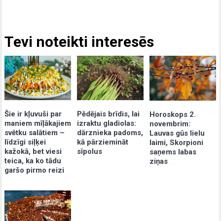
Tevi noteikti interesēs
Šie ir kļuvuši par
Pēdējais brīdis, lai
Horoskops 2.
maniem mīļākajiem
izraktu gladiolas:
novembrim:
svētku salātiem –
dārznieka padoms,
Lauvas gūs lielu
līdzīgi siļķei
kā pārziemināt
laimi, Skorpioni
kažokā, bet viesi
sīpolus
saņems labas
teica, ka ko tādu
ziņas
garšo pirmo reizi