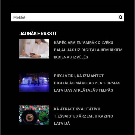
JAUNĀKIE RAKSTI
KĀPĒC ARVIEN VAIRĀK CILVĒKU
PAĻAUJAS UZ DIGITĀLAJIEM RĪKIEM
IKDIENAS IZVĒLĒS
April 23, 2026
PIECI VEIDI, KĀ IZMANTOT
DIGITĀLĀS MĀKSLAS PLATFORMAS
LATVIJAS ATKLĀTAJĀS TELPĀS
March 09, 2026
KĀ ATRAST KVALITATĪVU
TIEŠSAISTES ĀRZEMJU KAZINO
LATVIJĀ
December 15, 2025