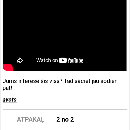
Jums interesē šis viss? Tad sāciet jau šodien
pat!
avots
ATPAKAĻ
2 no 2