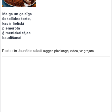
Maiga un gaisīga
šokolādes torte,
kas ir lieliski
piemērota
ģimeniskai tējas
baudīšanai
Posted in
Jaunākie raksti
Tagged
plankings
,
video
,
vingrojumi
Post
navigation