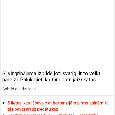
Šī vingrinājuma izpildē ļoti svarīgi ir to veikt
pareizi. Palūkojiet, kā tam būtu jāizskatās.
Šobrīd daudzi lasa
5 lietas, kas jāpaveic ar hortenzijām pirms salnām, lai
tās pavasarī uzziedētu kupli