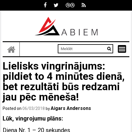
Skip
to
content
Lielisks vingrinājums:
pildiet to 4 minūtes dienā,
bet rezultāti būs redzami
jau pēc mēneša!
Aigars Andersons
Posted on
06/03/2018
by
Lūk, vingrojumu plāns:
Diena Nr. 1 – 20 sekundes