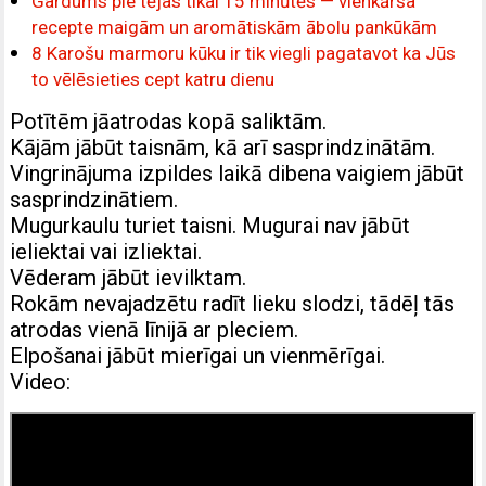
Gardums pie tējas tikai 15 minūtēs — vienkārša
recepte maigām un aromātiskām ābolu pankūkām
8 Karošu marmoru kūku ir tik viegli pagatavot ka Jūs
to vēlēsieties cept katru dienu
Potītēm jāatrodas kopā saliktām.
Kājām jābūt taisnām, kā arī sasprindzinātām.
Vingrinājuma izpildes laikā dibena vaigiem jābūt
sasprindzinātiem.
Mugurkaulu turiet taisni. Mugurai nav jābūt
ieliektai vai izliektai.
Vēderam jābūt ievilktam.
Rokām nevajadzētu radīt lieku slodzi, tādēļ tās
atrodas vienā līnijā ar pleciem.
Elpošanai jābūt mierīgai un vienmērīgai.
Video: