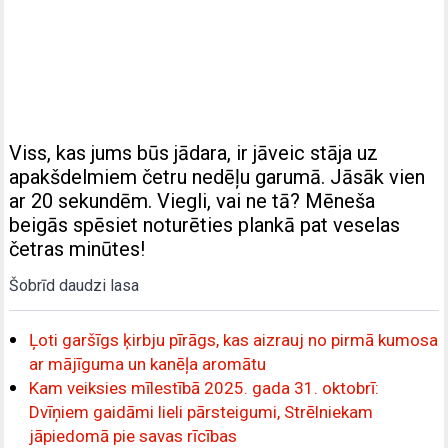
Viss, kas jums būs jādara, ir jāveic stāja uz
apakšdelmiem četru nedēļu garumā. Jāsāk vien
ar 20 sekundēm. Viegli, vai ne tā? Mēneša
beigās spēsiet noturēties plankā pat veselas
četras minūtes!
Šobrīd daudzi lasa
Ļoti garšīgs ķirbju pīrāgs, kas aizrauj no pirmā kumosa
ar mājīguma un kanēļa aromātu
Kam veiksies mīlestībā 2025. gada 31. oktobrī:
Dvīņiem gaidāmi lieli pārsteigumi, Strēlniekam
jāpiedomā pie savas rīcības