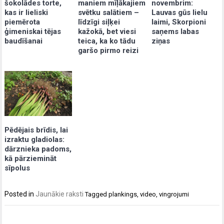
šokolādes torte,
maniem mīļākajiem
novembrim:
kas ir lieliski
svētku salātiem –
Lauvas gūs lielu
piemērota
līdzīgi siļķei
laimi, Skorpioni
ģimeniskai tējas
kažokā, bet viesi
saņems labas
baudīšanai
teica, ka ko tādu
ziņas
garšo pirmo reizi
Pēdējais brīdis, lai
izraktu gladiolas:
dārznieka padoms,
kā pārziemināt
sīpolus
Posted in
Jaunākie raksti
Tagged
plankings
,
video
,
vingrojumi
Post