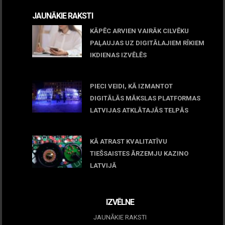
JAUNĀKIE RAKSTI
KĀPĒC ARVIEN VAIRĀK CILVĒKU
PAĻAUJAS UZ DIGITĀLAJIEM RĪKIEM
IKDIENAS IZVĒLĒS
April 23, 2026
PIECI VEIDI, KĀ IZMANTOT
DIGITĀLĀS MĀKSLAS PLATFORMAS
LATVIJAS ATKLĀTAJĀS TELPĀS
March 09, 2026
KĀ ATRAST KVALITATĪVU
TIEŠSAISTES ĀRZEMJU KAZINO
LATVIJĀ
December 15, 2025
IZVĒLNE
JAUNĀKIE RAKSTI