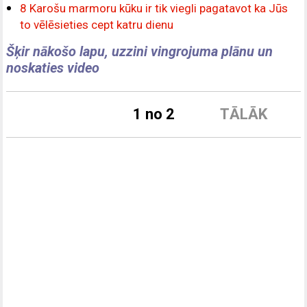
8 Karošu marmoru kūku ir tik viegli pagatavot ka Jūs
to vēlēsieties cept katru dienu
Šķir nākošo lapu, uzzini vingrojuma plānu un
noskaties video
1 no 2
TĀLĀK