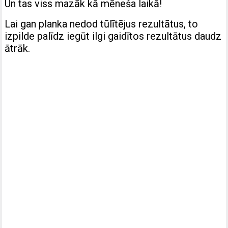
Un tas viss mazāk kā mēneša laikā!
Lai gan planka nedod tūlītējus rezultātus, to
izpilde palīdz iegūt ilgi gaidītos rezultātus daudz
ātrāk.