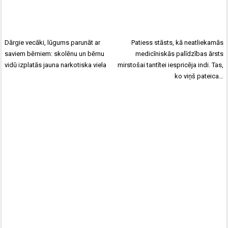
Dārgie vecāki, lūgums parunāt ar
Patiess stāsts, kā neatliekamās
saviem bērniem: skolēnu un bērnu
medicīniskās palīdzības ārsts
vidū izplatās jauna narkotiska viela
mirstošai tantītei iespricēja indi. Tas,
ko viņš pateica…