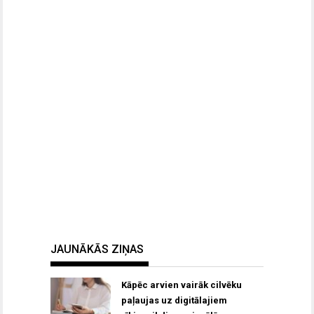
JAUNĀKĀS ZIŅAS
Kāpēc arvien vairāk cilvēku
paļaujas uz digitālajiem