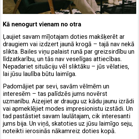
Kā nenogurt vienam no otra
Ļaujiet savam mīļotajam doties makšķerēt ar
draugiem vai izdzert jaunā krogā – tajā nav nekā
slikta. Bailes viņu palaist runā par greizsirdību un
līdzatkarību, un tās nav veselīgas attiecības.
Nepadariet situāciju vēl sliktāku – jūs vēlaties,
lai jūsu laulība būtu laimīga.
Padomājiet par sevi, savām vēlmēm un
interesēm – tas palīdzēs jums novērst
uzmanību. Aizejiet ar draugu uz kādu jaunu izrādi
vai apmeklējiet modes impresionistu izstādi. Un
tad pastāstiet savam laulātajam, cik interesanti
jums bija. Un viņš, skatoties uz jūsu laimīgo seju,
noteikti ierosinās nākamreiz doties kopā.