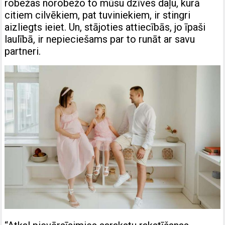
robežas norobežo to mūsu dzīves daļu, kurā
citiem cilvēkiem, pat tuviniekiem, ir stingri
aizliegts ieiet. Un, stājoties attiecībās, jo īpaši
laulībā, ir nepieciešams par to runāt ar savu
partneri.