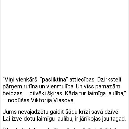
“Viņi vienkārši “pasliktina” attiecības. Dzirksteli
pārņem rutīna un vienmuļība. Un viss pamazām
beidzas – cilvēki šķiras. Kāda tur laimīga laulība,”
– nopūšas Viktorija Vlasova.
Jums nevajadzētu gaidīt šādu krīzi savā dzīvē.
Lai izveidotu laimīgu laulību, ir jārīkojas jau tagad.