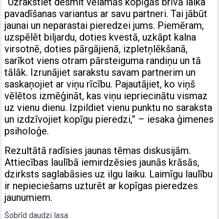
“Uzrakstiet desmit vēlamās kopīgās brīvā laika
pavadīšanas variantus ar savu partneri. Tai jābūt
jaunai un neparastai pieredzei jums. Piemēram,
uzspēlēt biljardu, doties kvestā, uzkāpt kalna
virsotnē, doties pārgājienā, izpletņlēkšanā,
sarīkot viens otram pārsteiguma randiņu un tā
tālāk. Izrunājiet sarakstu savam partnerim un
saskaņojiet ar viņu rīcību. Pajautājiet, ko viņš
vēlētos izmēģināt, kas viņu iepriecinātu vismaz
uz vienu dienu. Izpildiet vienu punktu no saraksta
un izdzīvojiet kopīgu pieredzi,” – iesaka ģimenes
psiholoģe.
Rezultātā radīsies jaunas tēmas diskusijām.
Attiecības laulībā iemirdzēsies jaunās krāsās,
dzirksts saglabāsies uz ilgu laiku. Laimīgu laulību
ir nepieciešams uzturēt ar kopīgas pieredzes
jaunumiem.
Šobrīd daudzi lasa