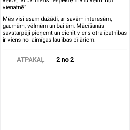
vēlos, lai partneris respektē manu vēlmi būt
vienatnē”.
Mēs visi esam dažādi, ar savām interesēm,
gaumēm, vēlmēm un bailēm. Mācīšanās
savstarpēji pieņemt un cienīt viens otra īpatnības
ir viens no laimīgas laulības pīlāriem.
ATPAKAĻ
2 no 2