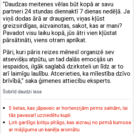
“Daudzas meitenes vēlas būt kopā ar savu
partneri 24 stundas diennaktī 7 dienas nedēļā. Ja
viņš dodas ārā ar draugiem, viņas kļūst
greizsirdīgas, aizvainotas, sakot, kas ar mani?
Pavadot visu laiku kopā, jūs ātri vien kļūstat
pārsātināti, viens otram apnīkat.
Pāri, kuri pāris reizes mēnesī organizē sev
atsevišķu atpūtu, un tad dalās emocijās un
iespaidos, ilgāk saglabā dzirksteli un līdz ar to
arī laimīgu laulību. Atcerieties, ka mīlestība dzīvo
brīvībā,” saka ģimenes attiecību eksperts.
Šobrīd daudzi lasa
5 lietas, kas jāpaveic ar hortenzijām pirms salnām, lai
tās pavasarī uzziedētu kupli
Ļoti garšīgs ķirbju pīrāgs, kas aizrauj no pirmā kumosa
ar mājīguma un kanēļa aromātu