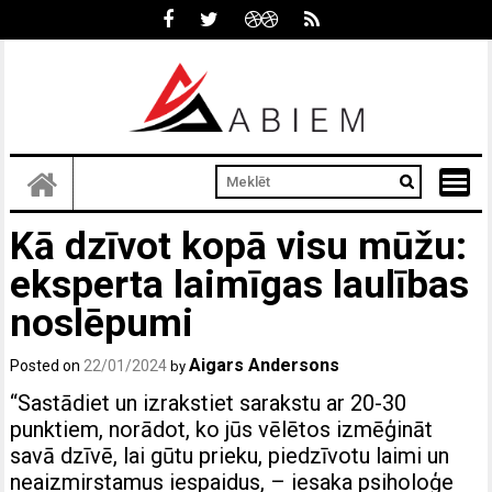
Skip
to
content
Kā dzīvot kopā visu mūžu:
eksperta laimīgas laulības
noslēpumi
Aigars Andersons
Posted on
22/01/2024
by
“Sastādiet un izrakstiet sarakstu ar 20-30
punktiem, norādot, ko jūs vēlētos izmēģināt
savā dzīvē, lai gūtu prieku, piedzīvotu laimi un
neaizmirstamus iespaidus, – iesaka psiholoģe