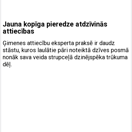
Jauna kopīga pieredze atdzīvinās
attiecības
Ģimenes attiecību eksperta praksē ir daudz
stāstu, kuros laulātie pāri noteiktā dzīves posmā
nonāk sava veida strupceļā dzinējspēka trūkuma
dēļ.