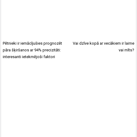
Pētnieki ir iemācījušies prognozēt
Vai dzīve kopā ar vecākiem ir laime
pāra šķiršanos ar 94% precizitāti:
vai mīts?
interesanti ietekmējoši faktori