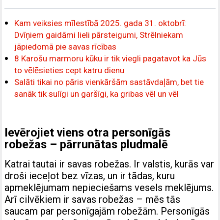
Kam veiksies mīlestībā 2025. gada 31. oktobrī:
Dvīņiem gaidāmi lieli pārsteigumi, Strēlniekam
jāpiedomā pie savas rīcības
8 Karošu marmoru kūku ir tik viegli pagatavot ka Jūs
to vēlēsieties cept katru dienu
Salāti tikai no pāris vienkāršām sastāvdaļām, bet tie
sanāk tik sulīgi un garšīgi, ka gribas vēl un vēl
Ievērojiet viens otra personīgās
robežas – pārrunātas pludmalē
Katrai tautai ir savas robežas. Ir valstis, kurās var
droši ieceļot bez vīzas, un ir tādas, kuru
apmeklējumam nepieciešams vesels meklējums.
Arī cilvēkiem ir savas robežas – mēs tās
saucam par personīgajām robežām. Personīgās