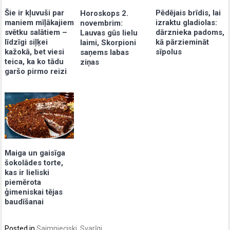
Šie ir kļuvuši par
Pēdējais brīdis, lai
Horoskops 2.
maniem mīļākajiem
izraktu gladiolas:
novembrim:
svētku salātiem –
dārznieka padoms,
Lauvas gūs lielu
līdzīgi siļķei
kā pārziemināt
laimi, Skorpioni
kažokā, bet viesi
sīpolus
saņems labas
teica, ka ko tādu
ziņas
garšo pirmo reizi
Maiga un gaisīga
šokolādes torte,
kas ir lieliski
piemērota
ģimeniskai tējas
baudīšanai
Posted in
Saimnieciski
,
Svarīgi