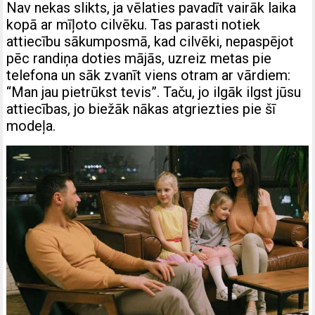
Nav nekas slikts, ja vēlaties pavadīt vairāk laika
kopā ar mīļoto cilvēku. Tas parasti notiek
attiecību sākumposmā, kad cilvēki, nepaspējot
pēc randiņa doties mājās, uzreiz metas pie
telefona un sāk zvanīt viens otram ar vārdiem:
“Man jau pietrūkst tevis”. Taču, jo ilgāk ilgst jūsu
attiecības, jo biežāk nākas atgriezties pie šī
modeļa.