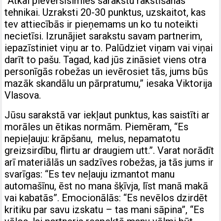
“Atkal pievērsīsimies sarakstu rakstīšanas
tehnikai. Uzraksti 20-30 punktus, uzskaitot, kas
tev attiecībās ir pieņemams un ko tu noteikti
necietīsi. Izrunājiet sarakstu savam partnerim,
iepazīstiniet viņu ar to. Palūdziet viņam vai viņai
darīt to pašu. Tagad, kad jūs zināsiet viens otra
personīgās robežas un ievērosiet tās, jums būs
mazāk skandālu un pārpratumu,” iesaka Viktorija
Vlasova.
Jūsu sarakstā var iekļaut punktus, kas saistīti ar
morāles un ētikas normām. Piemēram, “Es
nepieļauju: krāpšanu, melus, nepamatotu
greizsirdību, flirtu ar draugiem utt.”. Varat norādīt
arī materiālās un sadzīves robežas, ja tās jums ir
svarīgas: “Es tev neļauju izmantot manu
automašīnu, ēst no mana šķīvja, līst manā makā
vai kabatās”. Emocionālās: “Es nevēlos dzirdēt
kritiku par savu izskatu – tas mani sāpina”, “Es