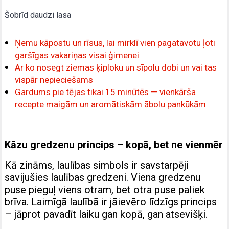
Šobrīd daudzi lasa
Ņemu kāpostu un rīsus, lai mirklī vien pagatavotu ļoti
garšīgas vakariņas visai ģimenei
Ar ko nosegt ziemas ķiploku un sīpolu dobi un vai tas
vispār nepieciešams
Gardums pie tējas tikai 15 minūtēs — vienkārša
recepte maigām un aromātiskām ābolu pankūkām
Kāzu gredzenu princips – kopā, bet ne vienmēr
Kā zināms, laulības simbols ir savstarpēji
savijušies laulības gredzeni. Viena gredzenu
puse pieguļ viens otram, bet otra puse paliek
brīva. Laimīgā laulībā ir jāievēro līdzīgs princips
– jāprot pavadīt laiku gan kopā, gan atsevišķi.