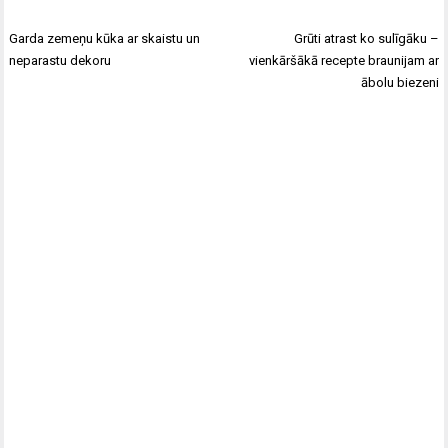
Garda zemeņu kūka ar skaistu un
Grūti atrast ko sulīgāku –
neparastu dekoru
vienkāršākā recepte braunijam ar
ābolu biezeni