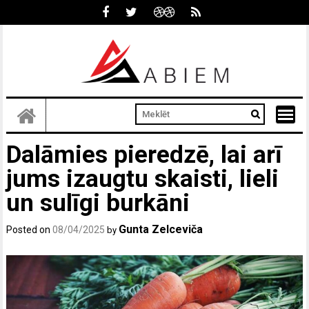
Skip
to
content
Dalāmies pieredzē, lai arī
jums izaugtu skaisti, lieli
un sulīgi burkāni
Gunta Zelceviča
Posted on
08/04/2025
by