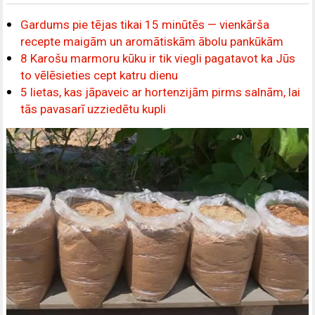
Gardums pie tējas tikai 15 minūtēs — vienkārša
recepte maigām un aromātiskām ābolu pankūkām
8 Karošu marmoru kūku ir tik viegli pagatavot ka Jūs
to vēlēsieties cept katru dienu
5 lietas, kas jāpaveic ar hortenzijām pirms salnām, lai
tās pavasarī uzziedētu kupli