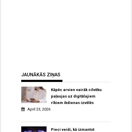
JAUNĀKĀS ZIŅAS
Kāpēc arvien vairāk cilvēku
paļaujas uz digitālajiem
rīkiem ikdienas izvēlēs
April 23, 2026
Pieci veidi, kā izmantot