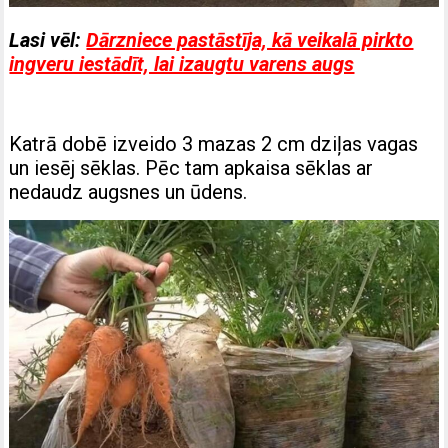
Lasi vēl:
Dārzniece pastāstīja, kā veikalā pirkto
ingveru iestādīt, lai izaugtu varens augs
Katrā dobē izveido 3 mazas 2 cm dziļas vagas
un iesēj sēklas. Pēc tam apkaisa sēklas ar
nedaudz augsnes un ūdens.