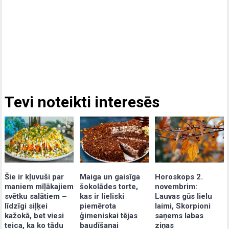
Tevi noteikti interesēs
Šie ir kļuvuši par
Maiga un gaisīga
Horoskops 2.
maniem mīļākajiem
šokolādes torte,
novembrim:
svētku salātiem –
kas ir lieliski
Lauvas gūs lielu
līdzīgi siļķei
piemērota
laimi, Skorpioni
kažokā, bet viesi
ģimeniskai tējas
saņems labas
teica, ka ko tādu
baudīšanai
ziņas