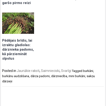
garšo pirmo reizi
Pēdējais brīdis, lai
izraktu gladiolas:
dārznieka padoms,
kā pārziemināt
sīpolus
Posted in
Jaunākie raksti
,
Saimnieciski
,
Svarīgi
Tagged
burkāni
,
burkānu audzēšana
,
dārza padomi
,
dārzniecība
,
mini burkāni
,
sakņu
dārzeņi
Post
navigation