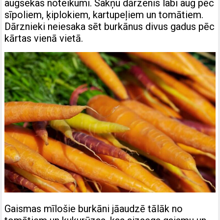
augsekas noteikumi. Sakņu dārzenis labi aug pēc
sīpoliem, ķiplokiem, kartupeļiem un tomātiem.
Dārznieki neiesaka sēt burkānus divus gadus pēc
kārtas vienā vietā.
Gaismas mīlošie burkāni jāaudzē tālāk no