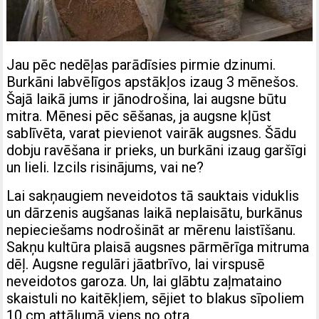
Jau pēc nedēļas parādīsies pirmie dzinumi.
Burkāni labvēlīgos apstākļos izaug 3 mēnešos.
Šajā laikā jums ir jānodrošina, lai augsne būtu
mitra. Mēnesi pēc sēšanas, ja augsne kļūst
sablīvēta, varat pievienot vairāk augsnes. Šādu
dobju ravēšana ir prieks, un burkāni izaug garšīgi
un lieli. Izcils risinājums, vai ne?
Lai sakņaugiem neveidotos tā sauktais viduklis
un dārzenis augšanas laikā neplaisātu, burkānus
nepieciešams nodrošināt ar mērenu laistīšanu.
Sakņu kultūra plaisā augsnes pārmērīga mitruma
dēļ. Augsne regulāri jāatbrīvo, lai virspusē
neveidotos garoza. Un, lai glābtu zaļmataino
skaistuli no kaitēkļiem, sējiet to blakus sīpoliem
10 cm attālumā viens no otra.