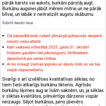
pārāk karsts vai auksts, burkāni pārstāj augt.
Burkānu augsnei jābūt mēreni mitrai un ne pārāk
blīvai, un labāk ir neitralizēt augstu skābumu.
Šobrīd daudzi lasa
Cik patiesībā bieži rudenī jāmazgā gultasveļa: eksperti
sniedz vienu atbildi
Kam veiksies mīlestībā 2025. gada 31. oktobrī:
Dvīņiem gaidāmi lieli pārsteigumi, Strēlniekam
jāpiedomā pie savas rīcības
Ar ko nosegt ziemas ķiploku un sīpolu dobi un vai tas
vispār nepieciešams
Svarīgi ir arī izvēlēties kvalitatīvas sēklas; no
tiem tieši atkarīgs burkānu liktenis. Agrīnās
burkānu šķirnes aug ar īsām saknēm, un, ja sēklas
ir sliktas kvalitātes, pilnvērtīgs dārzenis vispār
neizaugs. Sējot burkānus, jums jāievēro