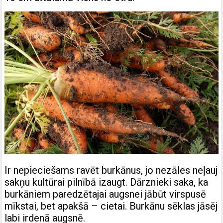
Ir nepieciešams ravēt burkānus, jo nezāles neļauj
sakņu kultūrai pilnībā izaugt. Dārznieki saka, ka
burkāniem paredzētajai augsnei jābūt virspusē
mīkstai, bet apakšā – cietai. Burkānu sēklas jāsēj
labi irdenā augsnē.