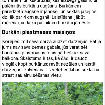
tomātiem un kukurūzas, kas aizsegs gaismu un
palēninās burkānu augšanu. Burkāniem
paredzētā augsne ir jānosēj, un sēklas jāsēj ne
dziļāk par 4 cm augsnē. Laistīšanai jābūt
mērenai, un laiku pa laikam burkāni jāmēslo.
Burkāni plastmasas maisiņos
Korejieši mīl savā dārzā audzēt dārzeņus. Pat ja
jums nav sava zemes gabala, jūs varat sēt
burkānus plastmasas maisiņā tieši uz sava
balkona. Skaistums ir tas, ka šādi ir daudz
vieglāk kopt burkānus: ravēt nezāles un laistīt
dārzeņus. Galvenais ir izvēlēties labas sēklas un
atrast saulainu sēšanas vietu.