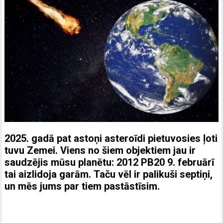
2025. gadā pat astoņi asteroīdi pietuvosies ļoti
tuvu Zemei.
Viens no šiem objektiem jau ir
saudzējis mūsu planētu: 2012 PB20 9. februārī
tai aizlidoja garām.
Taču vēl ir palikuši septiņi,
un mēs jums par tiem pastāstīsim.