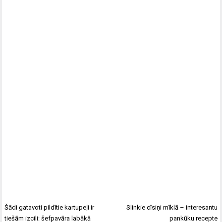
Šādi gatavoti pildītie kartupeļi ir
Slinkie cīsiņi mīklā – interesantu
tiešām izcili: šefpavāra labākā
pankūku recepte