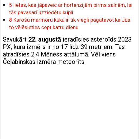
5 lietas, kas jāpaveic ar hortenzijām pirms salnām, lai
tās pavasarī uzziedētu kupli
8 Karošu marmoru kūku ir tik viegli pagatavot ka Jūs
to vēlēsieties cept katru dienu
Savukārt
22. augustā
ieradīsies asteroīds 2023
PX, kura izmērs ir no 17 līdz 39 metriem. Tas
atradīsies 2,4 Mēness attālumā. Vēl viens
Čeļabinskas izmēra meteorīts.