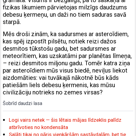
grāmata. Visums ir bezgalīgs, pa to saskaņā ar
fizikas likumiem pārvietojas milzīgs daudzums
debesu ķermeņu, un daži no tiem saduras savā
starpā.
Mēs droši zinām, ka sadursmes ar asteroīdiem,
kas spēj izpostīt pilsētu, notiek reizi dažos
desmitos tūkstošu gadu, bet sadursmes ar
meteorītiem, kas uzskatāmi par planētas līmeņa,
– reizi desmitos miljonu gadu. Tomēr katra ziņa
par asteroīdiem mūs visus biedē, neviļus liekot
aizdomāties: vai tuvākajā nākotnē būs kāds
patiešām liels debesu ķermenis, kas mūsu
civilizāciju notrieks no zemes virsas?
Šobrīd daudzi lasa
Logi vairs netek — šis lētais mājas līdzeklis palīdz
atbrīvoties no kondensāta
Salāti tikai no pāris vienkāršām sastāvdaļām, bet tie