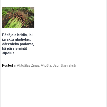
Pēdējais brīdis, lai
izraktu gladiolas:
dārznieka padoms,
kā pārziemināt
sīpolus
Posted in
Aktuālas Ziņas
,
Atpūta
,
Jaunākie raksti
Post
navigation