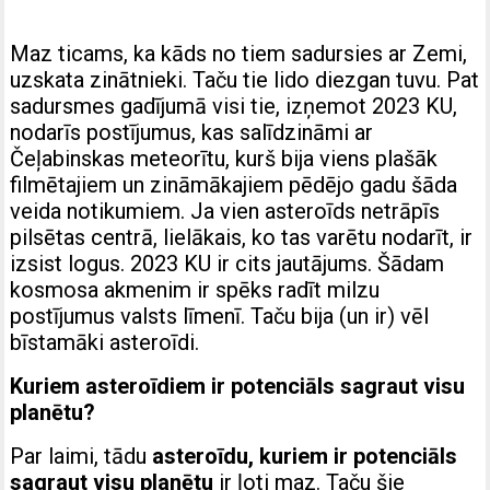
Maz ticams, ka kāds no tiem sadursies ar Zemi,
uzskata zinātnieki. Taču tie lido diezgan tuvu. Pat
sadursmes gadījumā visi tie, izņemot 2023 KU,
nodarīs postījumus, kas salīdzināmi ar
Čeļabinskas meteorītu, kurš bija viens plašāk
filmētajiem un zināmākajiem pēdējo gadu šāda
veida notikumiem. Ja vien asteroīds netrāpīs
pilsētas centrā, lielākais, ko tas varētu nodarīt, ir
izsist logus. 2023 KU ir cits jautājums. Šādam
kosmosa akmenim ir spēks radīt milzu
postījumus valsts līmenī. Taču bija (un ir) vēl
bīstamāki asteroīdi.
Kuriem asteroīdiem ir potenciāls sagraut visu
planētu?
Par laimi, tādu
asteroīdu, kuriem ir potenciāls
sagraut visu planētu
ir ļoti maz. Taču šie