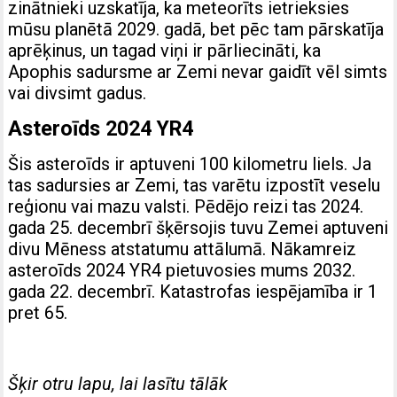
zinātnieki uzskatīja, ka meteorīts ietrieksies
mūsu planētā 2029. gadā, bet pēc tam pārskatīja
aprēķinus, un tagad viņi ir pārliecināti, ka
Apophis sadursme ar Zemi nevar gaidīt vēl simts
vai divsimt gadus.
Asteroīds 2024 YR4
Šis asteroīds ir aptuveni 100 kilometru liels. Ja
tas sadursies ar Zemi, tas varētu izpostīt veselu
reģionu vai mazu valsti. Pēdējo reizi tas 2024.
gada 25. decembrī šķērsojis tuvu Zemei aptuveni
divu Mēness atstatumu attālumā. Nākamreiz
asteroīds 2024 YR4 pietuvosies mums 2032.
gada 22. decembrī. Katastrofas iespējamība ir 1
pret 65.
Šķir otru lapu, lai lasītu tālāk