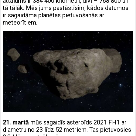
attālums ir 384 400 kilometri, divi – 768 800 un
tā tālāk. Mēs jums pastāstīsim, kādos datumos
ir sagaidāma planētas pietuvošanās ar
meteorītiem.
21. martā
mūs sagaidīs asteroīds 2021 FH1 ar
diametru no 23 līdz 52 metriem. Tas pietuvosies