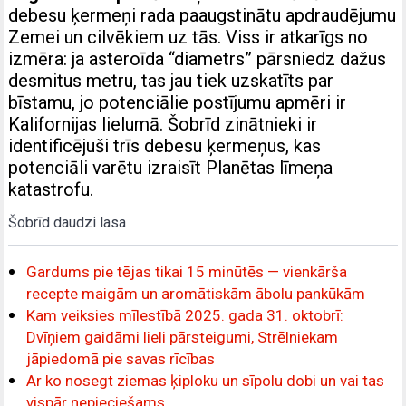
debesu ķermeņi rada paaugstinātu apdraudējumu
Zemei un cilvēkiem uz tās. Viss ir atkarīgs no
izmēra: ja asteroīda “diametrs” pārsniedz dažus
desmitus metru, tas jau tiek uzskatīts par
bīstamu, jo potenciālie postījumu apmēri ir
Kalifornijas lielumā. Šobrīd zinātnieki ir
identificējuši trīs debesu ķermeņus, kas
potenciāli varētu izraisīt Planētas līmeņa
katastrofu.
Šobrīd daudzi lasa
Gardums pie tējas tikai 15 minūtēs — vienkārša
recepte maigām un aromātiskām ābolu pankūkām
Kam veiksies mīlestībā 2025. gada 31. oktobrī:
Dvīņiem gaidāmi lieli pārsteigumi, Strēlniekam
jāpiedomā pie savas rīcības
Ar ko nosegt ziemas ķiploku un sīpolu dobi un vai tas
vispār nepieciešams