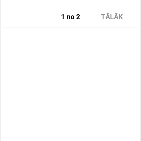
1 no 2
TĀLĀK