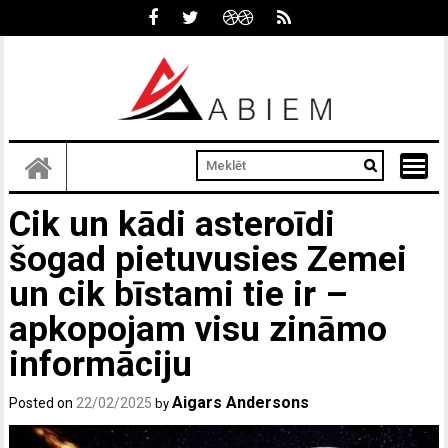
Skip
to
content
Cik un kādi asteroīdi
šogad pietuvusies Zemei
un cik bīstami tie ir –
apkopojam visu zināmo
informāciju
Aigars Andersons
Posted on
22/02/2025
by