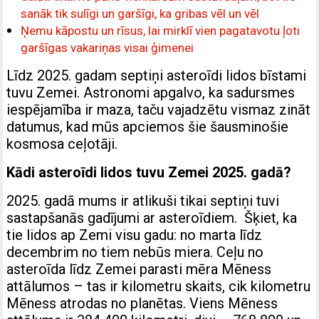
sanāk tik sulīgi un garšīgi, ka gribas vēl un vēl
Ņemu kāpostu un rīsus, lai mirklī vien pagatavotu ļoti
garšīgas vakariņas visai ģimenei
Līdz 2025. gadam septiņi asteroīdi lidos bīstami
tuvu Zemei. Astronomi apgalvo, ka sadursmes
iespējamība ir maza, taču vajadzētu vismaz zināt
datumus, kad mūs apciemos šie šausminošie
kosmosa ceļotāji.
Kādi asteroīdi lidos tuvu Zemei 2025. gadā?
2025. gadā mums ir atlikuši tikai septiņi tuvi
sastapšanās gadījumi ar asteroīdiem. Šķiet, ka
tie lidos ap Zemi visu gadu: no marta līdz
decembrim no tiem nebūs miera. Ceļu no
asteroīda līdz Zemei parasti mēra Mēness
attālumos – tas ir kilometru skaits, cik kilometru
Mēness atrodas no planētas. Viens Mēness