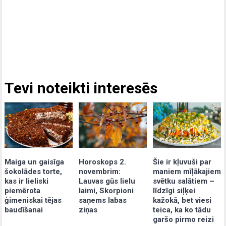
Tevi noteikti interesēs
Maiga un gaisīga
Šie ir kļuvuši par
Horoskops 2.
šokolādes torte,
maniem mīļākajiem
novembrim:
kas ir lieliski
svētku salātiem –
Lauvas gūs lielu
piemērota
līdzīgi siļķei
laimi, Skorpioni
ģimeniskai tējas
kažokā, bet viesi
saņems labas
baudīšanai
teica, ka ko tādu
ziņas
garšo pirmo reizi