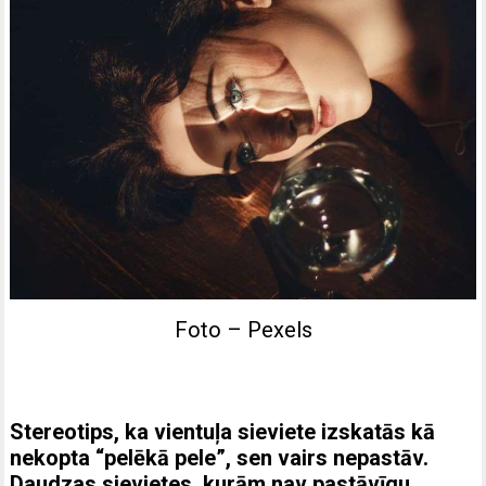
Foto – Pexels
Stereotips, ka vientuļa sieviete izskatās kā
nekopta “pelēkā pele”, sen vairs nepastāv.
Daudzas sievietes, kurām nav pastāvīgu