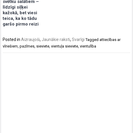
svētku salātiem –
līdzīgi siļķei
kažokā, bet viesi
teica, ka ko tādu
garšo pirmo reizi
Posted in
Aizraujoši
,
Jaunākie raksti
,
Svarīgi
Tagged
attiecības ar
vīriešiem
,
pazīmes
,
sieviete
,
vientuļa sieviete
,
vientulība
Post
navigation