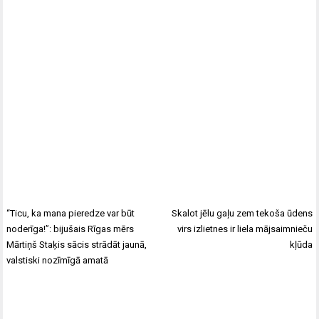
“Ticu, ka mana pieredze var būt
Skalot jēlu gaļu zem tekoša ūdens
noderīga!”: bijušais Rīgas mērs
virs izlietnes ir liela mājsaimnieču
Mārtiņš Staķis sācis strādāt jaunā,
kļūda
valstiski nozīmīgā amatā