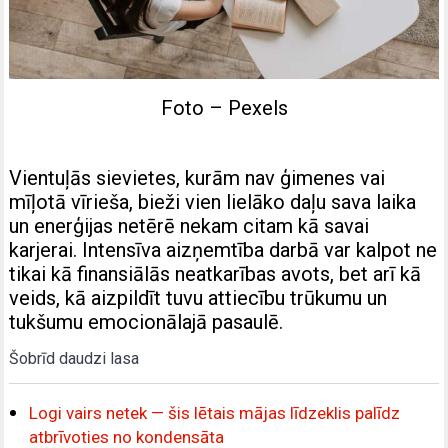
Foto – Pexels
Vientuļās sievietes, kurām nav ģimenes vai
mīļotā vīrieša, bieži vien lielāko daļu sava laika
un enerģijas netērē nekam citam kā savai
karjerai. Intensīva aizņemtība darbā var kalpot ne
tikai kā finansiālās neatkarības avots, bet arī kā
veids, kā aizpildīt tuvu attiecību trūkumu un
tukšumu emocionālajā pasaulē.
Šobrīd daudzi lasa
Logi vairs netek — šis lētais mājas līdzeklis palīdz
atbrīvoties no kondensāta