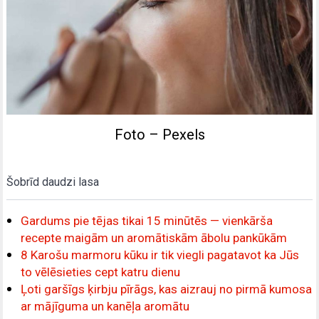
Foto – Pexels
Šobrīd daudzi lasa
Gardums pie tējas tikai 15 minūtēs — vienkārša
recepte maigām un aromātiskām ābolu pankūkām
8 Karošu marmoru kūku ir tik viegli pagatavot ka Jūs
to vēlēsieties cept katru dienu
Ļoti garšīgs ķirbju pīrāgs, kas aizrauj no pirmā kumosa
ar mājīguma un kanēļa aromātu