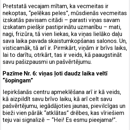
Pretstatā vecajam mītam, ka vecmeitas ir
nekoptas, “pelēkas peles”, mūsdienās vecmeitas
izskatās pavisam citādi – parasti viņas savam
izskatam piešķir pastiprinātu uzmanību – mati,
nagi, frizūra, tā vien liekas, ka viņas lielāko daļu
sava laika pavada skaistumkopšanas salonos. Un,
visticamāk, tā arī ir. Pirmkārt, viņām ir brīvs laiks,
lai to darītu, otrkārt, tas ir veids, kā paaugstināt
savu pašizpausmi un pašvērtējumu.
Pazīme Nr. 6: viņas ļoti daudz laika veltī
“šopingam”
Iepirkšanās centru apmeklēšana arī ir kā veids,
kā aizpildīt savu brīvo laiku, kā arī celt savu
pašvērtējumu, iegādājoties jaunas, pievilcīgas un
bieži vien pārāk “atklātas” drēbes, kas vīriešiem
teju vai signalizē – “Hei! Es esmu pieejama!”.