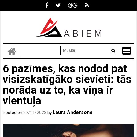
Skip
to
content
6 pazīmes, kas nodod pat
visizskatīgāko sievieti: tās
norāda uz to, ka viņa ir
vientuļa
Laura Andersone
Posted on
27/11/2023
by