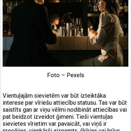
Foto – Pexels
Vientuļajām sievietēm var būt izteiktāka
interese par vīriešu attiecību statusu. Tas var būt
saistīts gan ar viņu vēlmi nodibināt attiecības vai
pat beidzot izveidot ģimeni. Tieši vientuļas
sievietes vīrietim var pavaicāt, vai viņš ir
precējies, vienkārši aizņemts, šķīries vai brīvs.