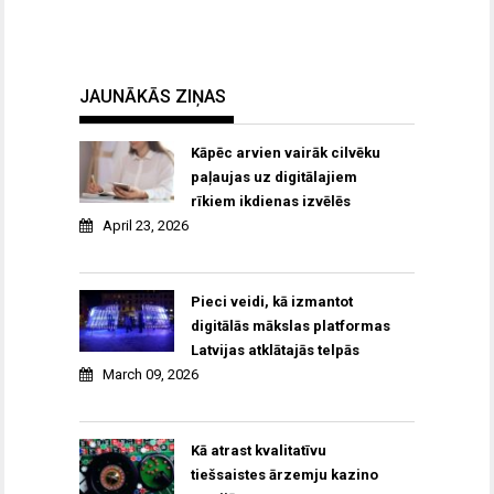
JAUNĀKĀS ZIŅAS
Kāpēc arvien vairāk cilvēku
paļaujas uz digitālajiem
rīkiem ikdienas izvēlēs
April 23, 2026
Pieci veidi, kā izmantot
digitālās mākslas platformas
Latvijas atklātajās telpās
March 09, 2026
Kā atrast kvalitatīvu
tiešsaistes ārzemju kazino