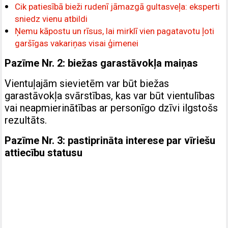
Cik patiesībā bieži rudenī jāmazgā gultasveļa: eksperti
sniedz vienu atbildi
Ņemu kāpostu un rīsus, lai mirklī vien pagatavotu ļoti
garšīgas vakariņas visai ģimenei
Pazīme Nr. 2: biežas garastāvokļa maiņas
Vientuļajām sievietēm var būt biežas
garastāvokļa svārstības, kas var būt vientulības
vai neapmierinātības ar personīgo dzīvi ilgstošs
rezultāts.
Pazīme Nr. 3: pastiprināta interese par vīriešu
attiecību statusu