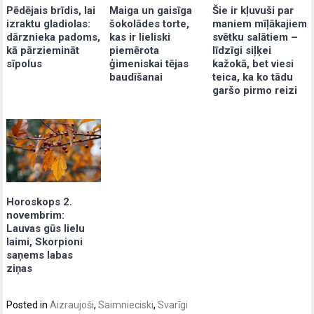
Pēdējais brīdis, lai
Maiga un gaisīga
Šie ir kļuvuši par
izraktu gladiolas:
šokolādes torte,
maniem mīļākajiem
dārznieka padoms,
kas ir lieliski
svētku salātiem –
kā pārziemināt
piemērota
līdzīgi siļķei
sīpolus
ģimeniskai tējas
kažokā, bet viesi
baudīšanai
teica, ka ko tādu
garšo pirmo reizi
Horoskops 2.
novembrim:
Lauvas gūs lielu
laimi, Skorpioni
saņems labas
ziņas
Posted in
Aizraujoši
,
Saimnieciski
,
Svarīgi