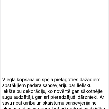
Viegla kopšana un spēja pielāgoties dažādiem
apstākļiem padara sansevjeriju par lielisku
iekštelpu dekorāciju, ko novērtē gan sākotnējie
augu audzētāji, gan arī pieredzējuši dārznieki. Ar
savu neatkarību un skaistumu sansevjerija ne
tikai papildina interjeru, bet arī nodrošina dzīvību