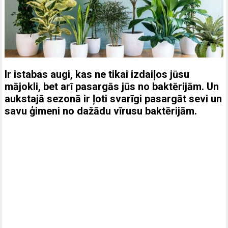
Ir istabas augi, kas ne tikai izdaiļos jūsu
mājokli, bet arī pasargās jūs no baktērijām. Un
aukstajā sezonā ir ļoti svarīgi pasargāt sevi un
savu ģimeni no dažādu vīrusu baktērijām.