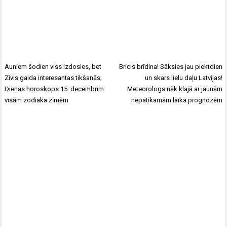
Auniem šodien viss izdosies, bet
Bricis brīdina! Sāksies jau piektdien
Zivis gaida interesantas tikšanās;
un skars lielu daļu Latvijas!
Dienas horoskops 15. decembrim
Meteorologs nāk klajā ar jaunām
visām zodiaka zīmēm
nepatīkamām laika prognozēm