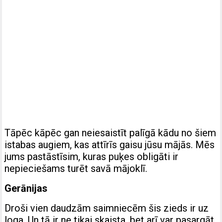
Tāpēc kāpēc gan neiesaistīt palīgā kādu no šiem
istabas augiem, kas attīrīs gaisu jūsu mājās. Mēs
jums pastāstīsim, kuras puķes obligāti ir
nepieciešams turēt savā mājoklī.
Gerānijas
Droši vien daudzām saimniecēm šis zieds ir uz
loga. Un tā ir ne tikai skaista, bet arī var pasargāt