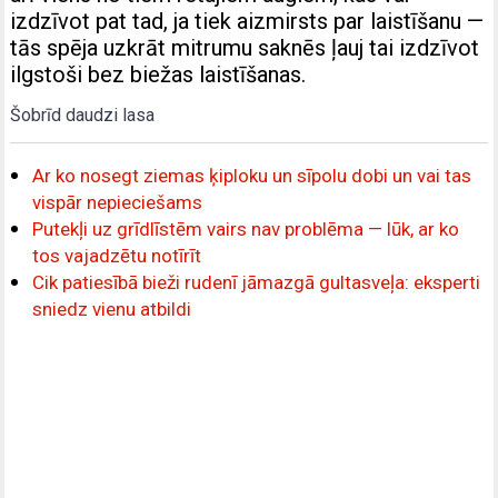
izdzīvot pat tad, ja tiek aizmirsts par laistīšanu —
tās spēja uzkrāt mitrumu saknēs ļauj tai izdzīvot
ilgstoši bez biežas laistīšanas.
Šobrīd daudzi lasa
Ar ko nosegt ziemas ķiploku un sīpolu dobi un vai tas
vispār nepieciešams
Putekļi uz grīdlīstēm vairs nav problēma — lūk, ar ko
tos vajadzētu notīrīt
Cik patiesībā bieži rudenī jāmazgā gultasveļa: eksperti
sniedz vienu atbildi