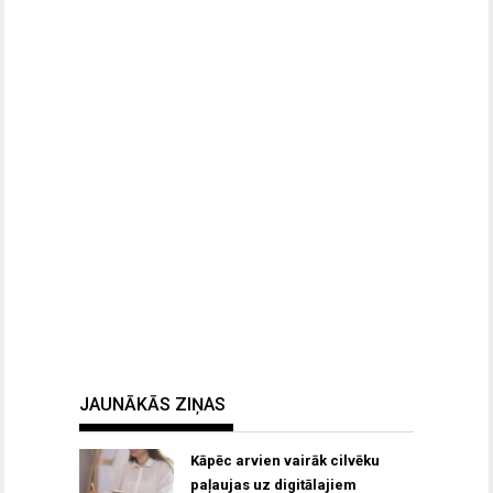
JAUNĀKĀS ZIŅAS
Kāpēc arvien vairāk cilvēku
paļaujas uz digitālajiem