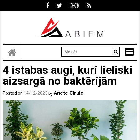
Skip
to
content
4 istabas augi, kuri lieliski
aizsargā no baktērijām
Anete Cīrule
Posted on
14/12/2023
by