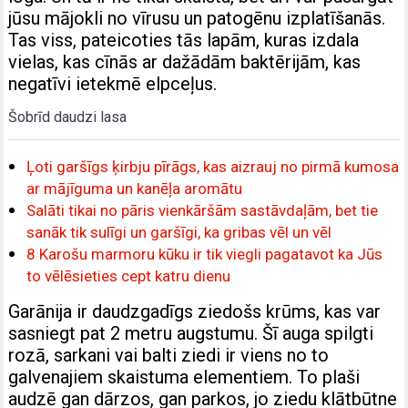
jūsu mājokli no vīrusu un patogēnu izplatīšanās.
Tas viss, pateicoties tās lapām, kuras izdala
vielas, kas cīnās ar dažādām baktērijām, kas
negatīvi ietekmē elpceļus.
Šobrīd daudzi lasa
Ļoti garšīgs ķirbju pīrāgs, kas aizrauj no pirmā kumosa
ar mājīguma un kanēļa aromātu
Salāti tikai no pāris vienkāršām sastāvdaļām, bet tie
sanāk tik sulīgi un garšīgi, ka gribas vēl un vēl
8 Karošu marmoru kūku ir tik viegli pagatavot ka Jūs
to vēlēsieties cept katru dienu
Garānija ir daudzgadīgs ziedošs krūms, kas var
sasniegt pat 2 metru augstumu. Šī auga spilgti
rozā, sarkani vai balti ziedi ir viens no to
galvenajiem skaistuma elementiem. To plaši
audzē gan dārzos, gan parkos, jo ziedu klātbūtne