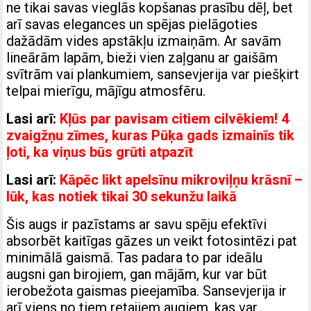
ne tikai savas vieglās kopšanas prasību dēļ, bet
arī savas elegances un spējas pielāgoties
dažādām vides apstākļu izmaiņām. Ar savām
lineārām lapām, bieži vien zaļganu ar gaišām
svītrām vai plankumiem, sansevjerija var piešķirt
telpai mierīgu, mājīgu atmosfēru.
Lasi arī:
Kļūs par pavisam citiem cilvēkiem! 4
zvaigžņu zīmes, kuras Pūķa gads izmainīs tik
ļoti, ka viņus būs grūti atpazīt
Lasi arī:
Kāpēc likt apelsīnu mikroviļņu krāsnī –
lūk, kas notiek tikai 30 sekunžu laikā
Šis augs ir pazīstams ar savu spēju efektīvi
absorbēt kaitīgas gāzes un veikt fotosintēzi pat
minimālā gaismā. Tas padara to par ideālu
augsni gan birojiem, gan mājām, kur var būt
ierobežota gaismas pieejamība. Sansevjerija ir
arī viens no tiem retajiem augiem, kas var