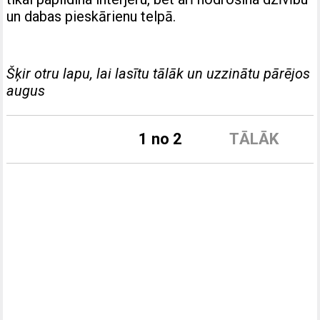
un dabas pieskārienu telpā.
Šķir otru lapu, lai lasītu tālāk un uzzinātu pārējos
augus
1 no 2
TĀLĀK