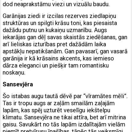
dod neaprakstāmu viezi un vizuālu baudu.
Garānijas ziedi ir izcilas rezerves ziedlapiņu
struktūras un spilgti krāsu toni, kas piesaista
dažādu putnu un kukaiņu uzmanību. Augs
iekarājas gan dēļ savas skaistās ziedēšanas, gan
arī lieliskas izturības pret dažādām laika
apstākļu nepatikšanām. Gan pavasarī, gan vasarā
garānija ir kā krāsains akcents, kas iemieso
dārza eleganci un piešķir tam romantisku
noskaņu.
Sansevjēra
Šo istabas augu tautā dēvē par “vīramātes mēli”.
Tas ir tropu augs ar zaļām smailām zaļajām
lapām, kas spēj uzturēt veselīgu iekštelpu
klimatu. Sansevjēra ne tikai attīra, bet arī mitrina
gaisu. Savukārt no tās lapām izdalītajām vielām
piemīt pretvīrusu īpašības, tāpēc tās veiksmīgi