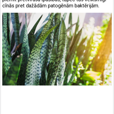
cīnās pret dažādām patogēnām baktērijām.