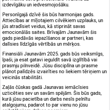
izdevīgāku un iedvesmojošāku.
Personīgajā dzīvē šis būs harmonijas gads.
Attiecības ar mīļotajiem cilvēkiem uzplauks, un
jūs atradīsiet veidus, kā stiprināt savas
emocionālās saites. Brīvajām Jaunavām šis
gads piedāvās iepazīšanos ar partneri, kas
dalīsies līdzīgās vērtībās un mērķos.
Finansiāli Jaunavām 2025. gads būs veiksmīgs,
īpaši, ja esat gatavi ieguldīt savā izglītībā vai
prasmju pilnveidē. Jūsu disciplīna un prasme
plānot palīdzēs izvairīties no liekiem tēriņiem un
veicinās stabilitāti.
Zaļās čūskas gadā Jaunavas iemācīsies
uzticēties sev un savām spējām. Šis būs gads,
kurā jūsu pacietība un darbs nesīs pelnītu
atalgojumu, padarot to par vienu no jūsu