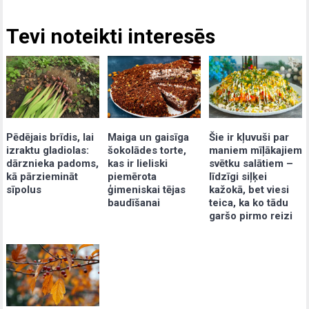
Tevi noteikti interesēs
Pēdējais brīdis, lai
Maiga un gaisīga
Šie ir kļuvuši par
izraktu gladiolas:
šokolādes torte,
maniem mīļākajiem
dārznieka padoms,
kas ir lieliski
svētku salātiem –
kā pārziemināt
piemērota
līdzīgi siļķei
sīpolus
ģimeniskai tējas
kažokā, bet viesi
baudīšanai
teica, ka ko tādu
garšo pirmo reizi