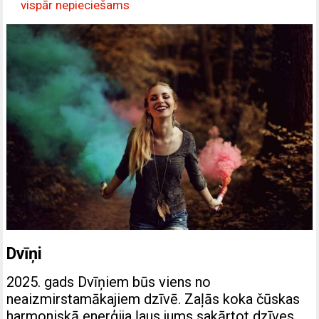
vispār nepieciešams
Dvīņi
2025. gads Dvīņiem būs viens no
neaizmirstamākajiem dzīvē. Zaļās koka čūskas
harmoniskā enerģija ļaus jums sakārtot dzīves