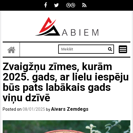
Skip
to
content
Zvaigžņu zīmes, kurām
2025. gads, ar lielu iespēju
būs pats labākais gads
viņu dzīvē
Aivars Zemdegs
Posted on
08/01/2025
by