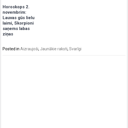
Horoskops 2.
novembrim:
Lauvas gūs lielu
laimi, Skorpioni
saņems labas
ziņas
Posted in
Aizraujoši
,
Jaunākie raksti
,
Svarīgi
Post
navigation