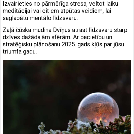
Izvairieties no pārmērīga stresa, veltot laiku
meditācijai vai citiem atpūtas veidiem, lai
saglabātu mentālo līdzsvaru.
Zaļā čūska mudina Dvīņus atrast līdzsvaru starp
dzīves dažādajām sfērām. Ar pacietību un
stratēģisku plānošanu 2025. gads kļūs par jūsu
triumfa gadu.