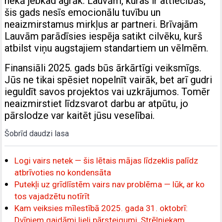
nekā jebkad agrāk. Lauvām, kuras ir attiecībās,
šis gads nesīs emocionālu tuvību un
neaizmirstamus mirkļus ar partneri. Brīvajām
Lauvām parādīsies iespēja satikt cilvēku, kurš
atbilst viņu augstajiem standartiem un vēlmēm.
Finansiāli 2025. gads būs ārkārtīgi veiksmīgs.
Jūs ne tikai spēsiet nopelnīt vairāk, bet arī gudri
ieguldīt savos projektos vai uzkrājumos. Tomēr
neaizmirstiet līdzsvarot darbu ar atpūtu, jo
pārslodze var kaitēt jūsu veselībai.
Šobrīd daudzi lasa
Logi vairs netek — šis lētais mājas līdzeklis palīdz
atbrīvoties no kondensāta
Putekļi uz grīdlīstēm vairs nav problēma — lūk, ar ko
tos vajadzētu notīrīt
Kam veiksies mīlestībā 2025. gada 31. oktobrī:
Dvīņiem gaidāmi lieli pārsteigumi, Strēlniekam