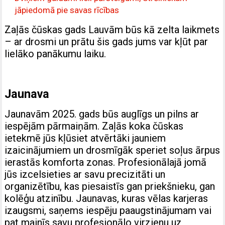
jāpiedomā pie savas rīcības
Zaļās čūskas gads Lauvām būs kā zelta laikmets
– ar drosmi un prātu šis gads jums var kļūt par
lielāko panākumu laiku.
Jaunava
Jaunavām 2025. gads būs auglīgs un pilns ar
iespējām pārmaiņām. Zaļās koka čūskas
ietekmē jūs kļūsiet atvērtāki jauniem
izaicinājumiem un drosmīgāk speriet soļus ārpus
ierastās komforta zonas. Profesionālajā jomā
jūs izcelsieties ar savu precizitāti un
organizētību, kas piesaistīs gan priekšnieku, gan
kolēģu atzinību. Jaunavas, kuras vēlas karjeras
izaugsmi, saņems iespēju paaugstinājumam vai
pat mainīs savu profesionālo virzienu uz