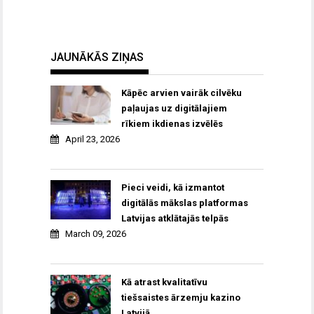
JAUNĀKĀS ZIŅAS
Kāpēc arvien vairāk cilvēku
paļaujas uz digitālajiem
rīkiem ikdienas izvēlēs
April 23, 2026
Pieci veidi, kā izmantot
digitālās mākslas platformas
Latvijas atklātajās telpās
March 09, 2026
Kā atrast kvalitatīvu
tiešsaistes ārzemju kazino
Latvijā