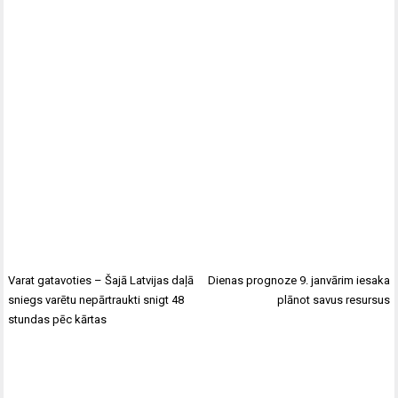
Varat gatavoties – Šajā Latvijas daļā
Dienas prognoze 9. janvārim iesaka
sniegs varētu nepārtraukti snigt 48
plānot savus resursus
stundas pēc kārtas