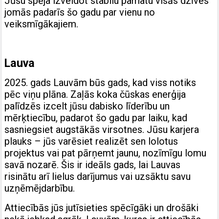
Jūsu spēja izveidot stabilu pamatu visās dzīves
jomās padarīs šo gadu par vienu no
veiksmīgākajiem.
Lauva
2025. gads Lauvām būs gads, kad viss notiks
pēc viņu plāna. Zaļās koka čūskas enerģija
palīdzēs izcelt jūsu dabisko līderību un
mērķtiecību, padarot šo gadu par laiku, kad
sasniegsiet augstākās virsotnes. Jūsu karjera
plauks – jūs varēsiet realizēt sen lolotus
projektus vai pat pārņemt jaunu, nozīmīgu lomu
savā nozarē. Šis ir ideāls gads, lai Lauvas
risinātu arī lielus darījumus vai uzsāktu savu
uzņēmējdarbību.
Attiecībās jūs jutīsieties spēcīgāki un drošāki