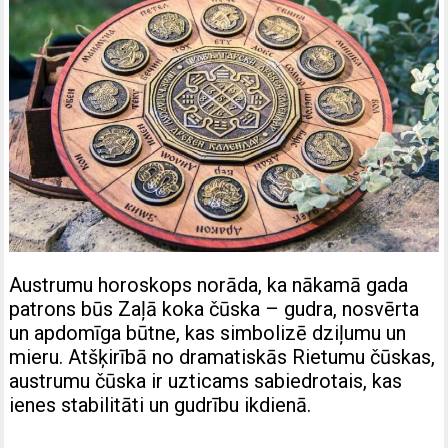
Austrumu horoskops norāda, ka nākamā gada
patrons būs Zaļā koka čūska – gudra, nosvērta
un apdomīga būtne, kas simbolizē dziļumu un
mieru. Atšķirībā no dramatiskās Rietumu čūskas,
austrumu čūska ir uzticams sabiedrotais, kas
ienes stabilitāti un gudrību ikdienā.