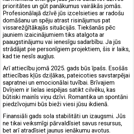
prioritātes un gūt panākumus vairākās jomās.
Profesionālajā dzīvē jūs izcelsieties ar radošu
domāšanu un spēju atrast risinājumus pat
vissarežģītākajās situācijās. Tiekšanās pēc
jauniem izaicinājumiem tiks atalgota ar
paaugstinājumu vai ienesīgu sadarbību. Ja jūs
strādājat pie personīgiem projektiem, šis ir laiks,
kad tie nesīs augļus.
Arī attiecību jomā 2025. gads būs īpašs. Esošās
attiecības kļūs dziļākas, pateicoties savstarpējai
sapratnei un emocionālai tuvībai. Brīvajiem
Dvīņiem ir lielas iespējas satikt cilvēku, kas
būtiski mainīs viņu dzīvi. Romantika un spontāni
piedzīvojumi būs bieži viesi jūsu ikdienā.
Finansiāli gads sola stabilitāti un izaugsmi. Jūs
ne tikai veiksmīgi pārvaldīsiet savus resursus,
bet arī atradīsiet jaunus ienākumu avotus.