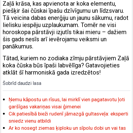
Zaļā krāsa, kas apvienota ar koka elementu,
piešķir šai čūskai īpašu dzīvīgumu un līdzsvaru.
Tā veicina dabas enerģiju un jaunu sākumu, radot
lielisku iespēju uzplaukumam. Tomēr ne visi
horoskopa pārstāvji izjutīs tikai mieru – dažiem
šis gads nesīs arī ievērojamu veiksmi un
panākumus.
Tātad, kuriem no zodiaka zīmju pārstāvjiem Zaļā
koka čūska būs īpaši labvēlīga? Gatavojieties
atklāt šī harmoniskā gada izredzētos!
Šobrīd daudzi lasa
Ņemu kāpostu un rīsus, lai mirklī vien pagatavotu ļoti
garšīgas vakariņas visai ģimenei
Cik patiesībā bieži rudenī jāmazgā gultasveļa: eksperti
sniedz vienu atbildi
Ar ko nosegt ziemas ķiploku un sīpolu dobi un vai tas