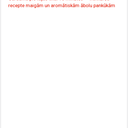
recepte maigām un aromātiskām ābolu pankūkām