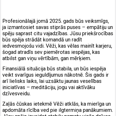
Profesionālajā jomā 2025. gads būs veiksmīgs,
ja izmantosiet savas stiprās puses – empātiju un
spēju saprast citu vajadzības. Jūsu priekšrocības
būs spēja strādāt komandā un radīt
iedvesmojošu vidi. Vēži, kas vēlas mainīt karjeru,
šogad atradīs sev piemērotas iespējas, kas
atbilst gan viņu vērtībām, gan mērķiem.
Finansiālā situācija būs stabila, un būs iespēja
veikt svarīgus ieguldījumus nākotnē. Šis gads ir
arī lielisks laiks, lai uzsāktu jaunas veselības
iniciatīvas – meditāciju, jogu vai aktīvāku
dzīvesveidu.
Zaļās čūskas ietekmē Vēži atklās, ka mierīga un
apdomāta rīcība ved pie ilgtermiņa panākumiem.