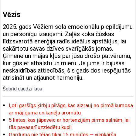
Vēzis
2025. gads Vēžiem sola emocionālu piepildījumu
un personīgu izaugsmi. Zaļās koka čūskas
līdzsvarotā enerģija radīs ideālus apstākļus, lai
sakārtotu savas dzīves svarīgākās jomas.
Ģimene un mājas kļūs par jūsu drošo patvērumu,
kur gūsiet atbalstu un mieru. Ja jums ir bijušas
neskaidrības attiecībās, šis gads dos iespēju tās
atrisināt un atjaunot harmoniju.
Šobrīd daudzi lasa
Ļoti garšīgs ķirbju pīrāgs, kas aizrauj no pirmā kumosa
ar mājīguma un kanēļa aromātu
5 lietas, kas jāpaveic ar hortenzijām pirms salnām, lai
tās pavasarī uzziedētu kupli
Gardums pie tējas tikai 15 minūtēs — vienkārša