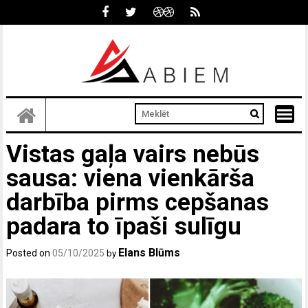
Skip
to
content
Vistas gaļa vairs nebūs
sausa: viena vienkārša
darbība pirms cepšanas
padara to īpaši sulīgu
Elans Blūms
Posted on
05/10/2025
by