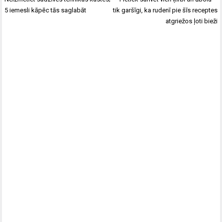
5 iemesli kāpēc tās saglabāt
tik garšīgi, ka rudenī pie šīs receptes
atgriežos ļoti bieži