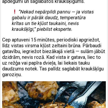
apdegumi un saglabātos kraukšķīgums.
“Nekad nepārpildi pannu — ja vistas
gabalu ir pārāk daudz, temperatūra
krītas un tie kļūst taukaini, nevis
kraukšķīgi,” piebilst eksperte.
Cep aptuveni 15 minūtes, periodiski apgriežot,
līdz vistas virsma kļūst zeltaini brūna. Pārbaudi
gatavību, iegriežot biezākajā vietā — sulām jābūt
dzidrām, nevis rozā. Kad vista ir gatava, liec to
uz režģa vai papīra dvieļa, lai liekais tauku
daudzums notek. Tas palīdz saglabāt kraukšķīgu
garoziņu.