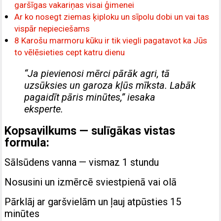
garšīgas vakariņas visai ģimenei
Ar ko nosegt ziemas ķiploku un sīpolu dobi un vai tas
vispār nepieciešams
8 Karošu marmoru kūku ir tik viegli pagatavot ka Jūs
to vēlēsieties cept katru dienu
“Ja pievienosi mērci pārāk agri, tā
uzsūksies un garoza kļūs mīksta. Labāk
pagaidīt pāris minūtes,” iesaka
eksperte.
Kopsavilkums — sulīgākas vistas
formula:
Sālsūdens vanna — vismaz 1 stundu
Nosusini un izmērcē sviestpienā vai olā
Pārklāj ar garšvielām un ļauj atpūsties 15
minūtes