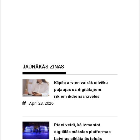
JAUNĀKĀS ZIŅAS
Kāpēc arvien vairāk cilvēku
paļaujas uz digitālajiem
rīkiem ikdienas izvēlēs
April 23, 2026
Pieci veidi, kā izmantot
digitālās mākslas platformas
Latvijas atklātajās telpās