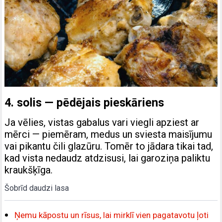
4. solis — pēdējais pieskāriens
Ja vēlies, vistas gabalus vari viegli apziest ar
mērci — piemēram, medus un sviesta maisījumu
vai pikantu čili glazūru. Tomēr to jādara tikai tad,
kad vista nedaudz atdzisusi, lai garoziņa paliktu
kraukšķīga.
Šobrīd daudzi lasa
Ņemu kāpostu un rīsus, lai mirklī vien pagatavotu ļoti