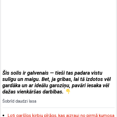
Šis solis ir galvenais — tieši tas padara vistu
sulīgu un maigu. Bet, ja gribas, lai tā izdotos vēl
gardāka un ar ideālu garoziņu, pavāri iesaka vēl
dažas vienkāršas darbības.
Šobrīd daudzi lasa
Ļoti garšīgs ķirbju pīrāgs, kas aizrauj no pirmā kumosa