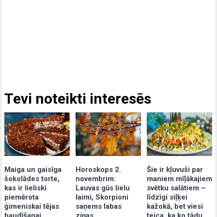
Tevi noteikti interesēs
Maiga un gaisīga
Šie ir kļuvuši par
Horoskops 2.
šokolādes torte,
maniem mīļākajiem
novembrim:
kas ir lieliski
svētku salātiem –
Lauvas gūs lielu
piemērota
līdzīgi siļķei
laimi, Skorpioni
ģimeniskai tējas
kažokā, bet viesi
saņems labas
baudīšanai
teica, ka ko tādu
ziņas