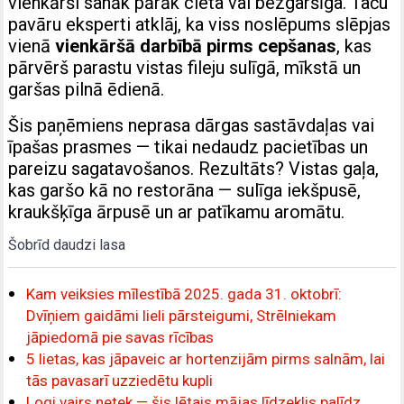
vienkārši sanāk pārāk cieta vai bezgaršīga. Taču
pavāru eksperti atklāj, ka viss noslēpums slēpjas
vienā
vienkāršā darbībā pirms cepšanas
, kas
pārvērš parastu vistas fileju sulīgā, mīkstā un
garšas pilnā ēdienā.
Šis paņēmiens neprasa dārgas sastāvdaļas vai
īpašas prasmes — tikai nedaudz pacietības un
pareizu sagatavošanos. Rezultāts? Vistas gaļa,
kas garšo kā no restorāna — sulīga iekšpusē,
kraukšķīga ārpusē un ar patīkamu aromātu.
Šobrīd daudzi lasa
Kam veiksies mīlestībā 2025. gada 31. oktobrī:
Dvīņiem gaidāmi lieli pārsteigumi, Strēlniekam
jāpiedomā pie savas rīcības
5 lietas, kas jāpaveic ar hortenzijām pirms salnām, lai
tās pavasarī uzziedētu kupli
Logi vairs netek — šis lētais mājas līdzeklis palīdz