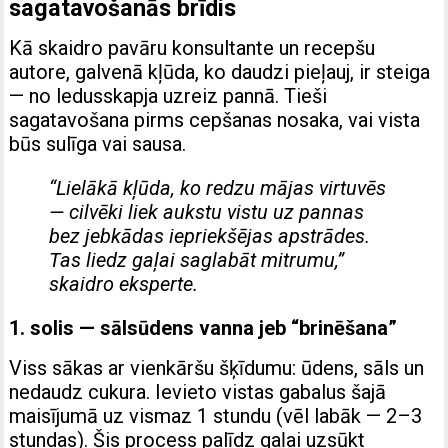
sagatavošanās brīdis
Kā skaidro pavāru konsultante un recepšu
autore, galvenā kļūda, ko daudzi pieļauj, ir steiga
— no ledusskapja uzreiz pannā. Tieši
sagatavošana pirms cepšanas nosaka, vai vista
būs sulīga vai sausa.
“Lielākā kļūda, ko redzu mājas virtuvēs
— cilvēki liek aukstu vistu uz pannas
bez jebkādas iepriekšējas apstrādes.
Tas liedz gaļai saglabāt mitrumu,”
skaidro eksperte.
1. solis — sālsūdens vanna jeb “brinēšana”
Viss sākas ar vienkāršu šķīdumu: ūdens, sāls un
nedaudz cukura. Ievieto vistas gabalus šajā
maisījumā uz vismaz 1 stundu (vēl labāk — 2–3
stundas). Šis process palīdz gaļai uzsūkt