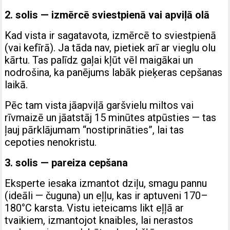
2. solis — izmērcē sviestpienā vai apviļā olā
Kad vista ir sagatavota, izmērcē to sviestpienā
(vai kefīrā). Ja tāda nav, pietiek arī ar vieglu olu
kārtu. Tas palīdz gaļai kļūt vēl maigākai un
nodrošina, ka panējums labāk pieķeras cepšanas
laikā.
Pēc tam vista jāapviļā garšvielu miltos vai
rīvmaizē un jāatstāj 15 minūtes atpūsties — tas
ļauj pārklājumam “nostiprināties”, lai tas
cepoties nenokristu.
3. solis — pareiza cepšana
Eksperte iesaka izmantot dziļu, smagu pannu
(ideāli — čuguna) un eļļu, kas ir aptuveni 170–
180°C karsta. Vistu ieteicams likt eļļā ar
tvaikiem, izmantojot knaibles, lai nerastos