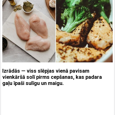
Izrādās — viss slēpjas vienā pavisam
vienkāršā solī pirms cepšanas, kas padara
gaļu īpaši sulīgu un maigu.