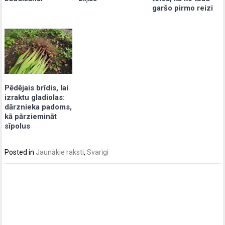
garšo pirmo reizi
Pēdējais brīdis, lai
izraktu gladiolas:
dārznieka padoms,
kā pārziemināt
sīpolus
Posted in
Jaunākie raksti
,
Svarīgi
Post
navigation