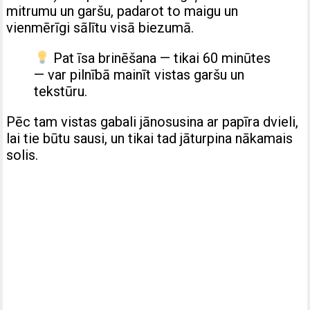
mitrumu un garšu, padarot to maigu un
vienmērīgi sālītu visā biezumā.
Pat īsa brinēšana — tikai 60 minūtes
— var pilnībā mainīt vistas garšu un
tekstūru.
Pēc tam vistas gabali jānosusina ar papīra dvieli,
lai tie būtu sausi, un tikai tad jāturpina nākamais
solis.