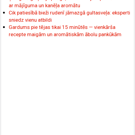
ar mājīguma un kanēļa aromātu
Cik patiesībā bieži rudenī jāmazgā gultasveļa: eksperti
sniedz vienu atbildi
Gardums pie tējas tikai 15 minūtēs — vienkārša
recepte maigām un aromātiskām ābolu pankūkām