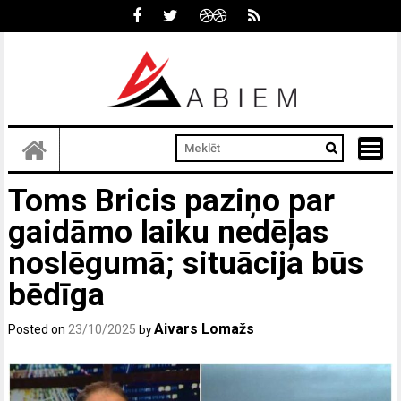
Skip
to
content
Toms Bricis paziņo par
gaidāmo laiku nedēļas
noslēgumā; situācija būs
bēdīga
Aivars Lomažs
Posted on
23/10/2025
by