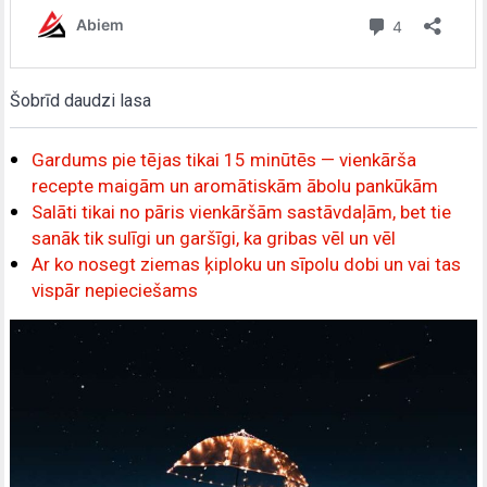
Šobrīd daudzi lasa
Gardums pie tējas tikai 15 minūtēs — vienkārša
recepte maigām un aromātiskām ābolu pankūkām
Salāti tikai no pāris vienkāršām sastāvdaļām, bet tie
sanāk tik sulīgi un garšīgi, ka gribas vēl un vēl
Ar ko nosegt ziemas ķiploku un sīpolu dobi un vai tas
vispār nepieciešams