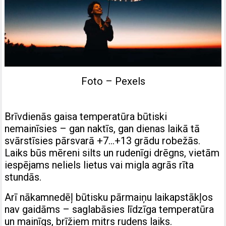
Foto – Pexels
Brīvdienās gaisa temperatūra būtiski
nemainīsies – gan naktīs, gan dienas laikā tā
svārstīsies pārsvarā +7…+13 grādu robežās.
Laiks būs mēreni silts un rudenīgi drēgns, vietām
iespējams neliels lietus vai migla agrās rīta
stundās.
Arī nākamnedēļ būtisku pārmaiņu laikapstākļos
nav gaidāms – saglabāsies līdzīga temperatūra
un mainīgs, brīžiem mitrs rudens laiks.