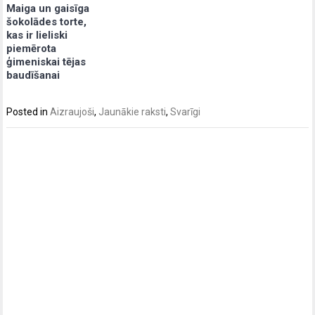
Maiga un gaisīga
šokolādes torte,
kas ir lieliski
piemērota
ģimeniskai tējas
baudīšanai
Posted in
Aizraujoši
,
Jaunākie raksti
,
Svarīgi
Post
navigation