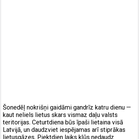
Šonedēļ nokrišņi gaidāmi gandrīz katru dienu —
kaut neliels lietus skars vismaz daļu valsts
teritorijas. Ceturtdiena būs īpaši lietaina visā
Latvijā, un daudzviet iespējamas arī stiprākas
lietusgāzes. Piektdien laiks kļūs nedaudz