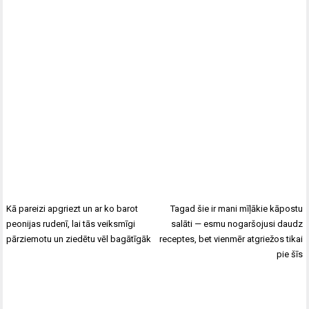
Kā pareizi apgriezt un ar ko barot
Tagad šie ir mani mīļākie kāpostu
peonijas rudenī, lai tās veiksmīgi
salāti — esmu nogaršojusi daudz
pārziemotu un ziedētu vēl bagātīgāk
receptes, bet vienmēr atgriežos tikai
pie šīs