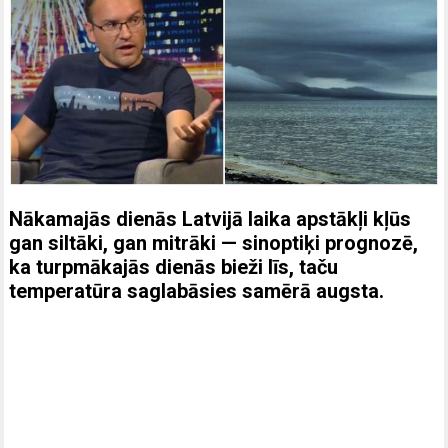
Nākamajās dienās Latvijā laika apstākļi kļūs
gan siltāki, gan mitrāki — sinoptiķi prognozē,
ka turpmākajās dienās bieži līs, taču
temperatūra saglabāsies samērā augsta.