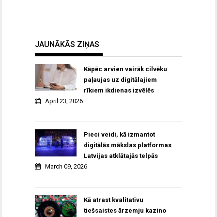
JAUNĀKĀS ZIŅAS
Kāpēc arvien vairāk cilvēku
paļaujas uz digitālajiem
rīkiem ikdienas izvēlēs
April 23, 2026
Pieci veidi, kā izmantot
digitālās mākslas platformas
Latvijas atklātajās telpās
March 09, 2026
Kā atrast kvalitatīvu
tiešsaistes ārzemju kazino