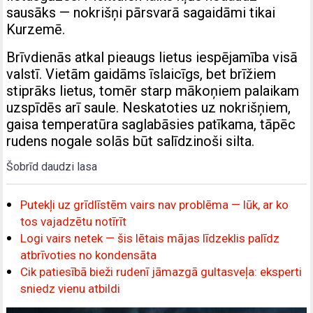
sausāks — nokrišņi pārsvarā sagaidāmi tikai
Kurzemē.
Brīvdienās atkal pieaugs lietus iespējamība visā
valstī. Vietām gaidāms īslaicīgs, bet brīžiem
stiprāks lietus, tomēr starp mākoņiem palaikam
uzspīdēs arī saule. Neskatoties uz nokrišņiem,
gaisa temperatūra saglabāsies patīkama, tāpēc
rudens nogale solās būt salīdzinoši silta.
Šobrīd daudzi lasa
Putekļi uz grīdlīstēm vairs nav problēma — lūk, ar ko
tos vajadzētu notīrīt
Logi vairs netek — šis lētais mājas līdzeklis palīdz
atbrīvoties no kondensāta
Cik patiesībā bieži rudenī jāmazgā gultasveļa: eksperti
sniedz vienu atbildi