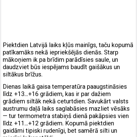
Piektdien Latvijā laiks kļūs mainīgs, taču kopumā
patīkamāks nekā iepriekšējās dienās. Starp
mākoņiem ik pa brīdim parādīsies saule, un
daudzviet būs iespējams baudīt gaišākus un
siltākus brīžus.
Dienas laikā gaisa temperatūra paaugstināsies
līdz +13…+16 grādiem, kas ir par dažiem
grādiem siltāk nekā ceturtdien. Savukārt valsts
austrumu daļā laiks saglabāsies mazliet vēsāks
— tur termometra stabiņš dienā pakāpsies vien
līdz +11…+12 grādiem. Kopumā piektdien
gaidāmi tipiski rudenīgi, bet samērā silti un