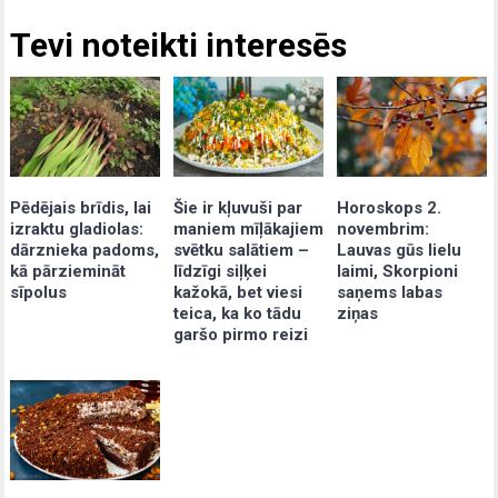
Tevi noteikti interesēs
Pēdējais brīdis, lai
Šie ir kļuvuši par
Horoskops 2.
izraktu gladiolas:
maniem mīļākajiem
novembrim:
dārznieka padoms,
svētku salātiem –
Lauvas gūs lielu
kā pārziemināt
līdzīgi siļķei
laimi, Skorpioni
sīpolus
kažokā, bet viesi
saņems labas
teica, ka ko tādu
ziņas
garšo pirmo reizi