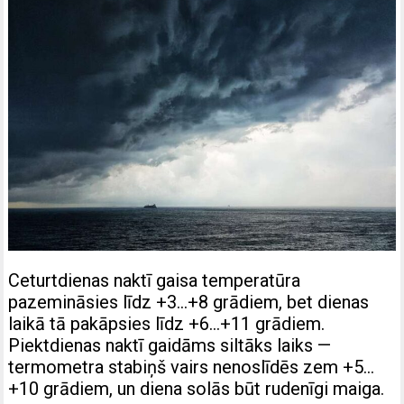
Ceturtdienas naktī gaisa temperatūra
pazemināsies līdz +3…+8 grādiem, bet dienas
laikā tā pakāpsies līdz +6…+11 grādiem.
Piektdienas naktī gaidāms siltāks laiks —
termometra stabiņš vairs nenoslīdēs zem +5…
+10 grādiem, un diena solās būt rudenīgi maiga.