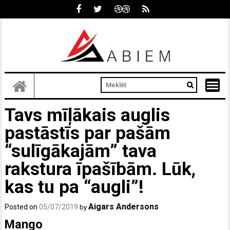
Skip
to
content
Tavs mīļākais auglis
pastāstīs par pašām
“sulīgākajām” tava
rakstura īpašībām. Lūk,
kas tu pa “augli”!
Aigars Andersons
Posted on
05/07/2019
by
Mango