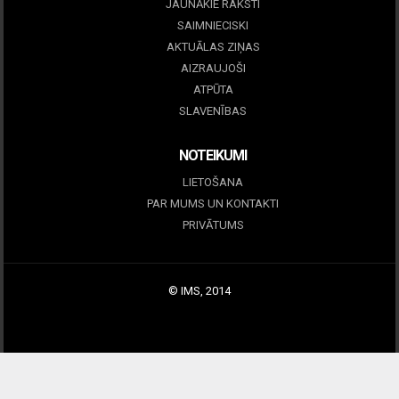
JAUNĀKIE RAKSTI
SAIMNIECISKI
AKTUĀLAS ZIŅAS
AIZRAUJOŠI
ATPŪTA
SLAVENĪBAS
NOTEIKUMI
LIETOŠANA
PAR MUMS UN KONTAKTI
PRIVĀTUMS
© IMS, 2014
|
Profitmag by