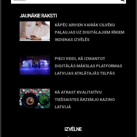
JAUNĀKIE RAKSTI
KĀPĒC ARVIEN VAIRĀK CILVĒKU
PAĻAUJAS UZ DIGITĀLAJIEM RĪKIEM
IKDIENAS IZVĒLĒS
April 23, 2026
PIECI VEIDI, KĀ IZMANTOT
DIGITĀLĀS MĀKSLAS PLATFORMAS
LATVIJAS ATKLĀTAJĀS TELPĀS
March 09, 2026
KĀ ATRAST KVALITATĪVU
TIEŠSAISTES ĀRZEMJU KAZINO
LATVIJĀ
December 15, 2025
IZVĒLNE