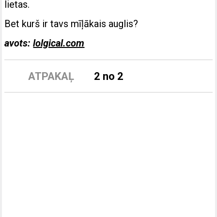
lietas.
Bet kurš ir tavs mīļākais auglis?
avots:
lolgical.com
ATPAKAĻ
2 no 2