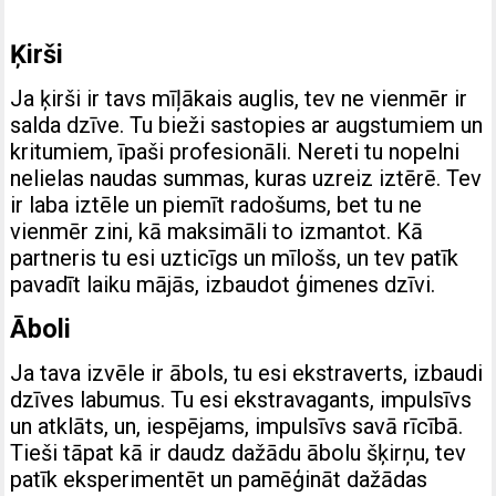
Ķirši
Ja ķirši ir tavs mīļākais auglis, tev ne vienmēr ir
salda dzīve. Tu bieži sastopies ar augstumiem un
kritumiem, īpaši profesionāli. Nereti tu nopelni
nelielas naudas summas, kuras uzreiz iztērē. Tev
ir laba iztēle un piemīt radošums, bet tu ne
vienmēr zini, kā maksimāli to izmantot. Kā
partneris tu esi uzticīgs un mīlošs, un tev patīk
pavadīt laiku mājās, izbaudot ģimenes dzīvi.
Āboli
Ja tava izvēle ir ābols, tu esi ekstraverts, izbaudi
dzīves labumus. Tu esi ekstravagants, impulsīvs
un atklāts, un, iespējams, impulsīvs savā rīcībā.
Tieši tāpat kā ir daudz dažādu ābolu šķirņu, tev
patīk eksperimentēt un pamēģināt dažādas