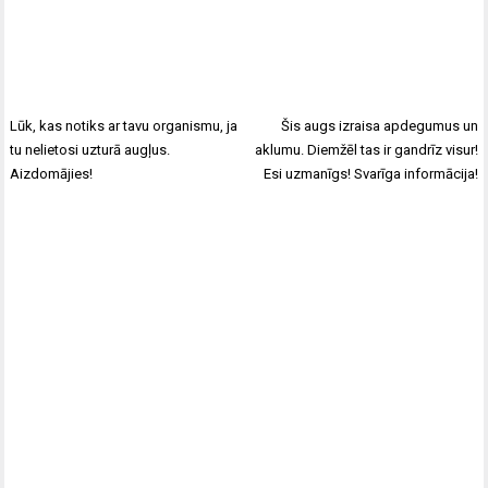
Lūk, kas notiks ar tavu organismu, ja
Šis augs izraisa apdegumus un
tu nelietosi uzturā augļus.
aklumu. Diemžēl tas ir gandrīz visur!
Aizdomājies!
Esi uzmanīgs! Svarīga informācija!