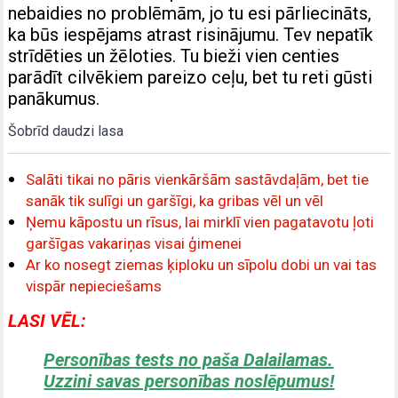
nebaidies no problēmām, jo tu esi pārliecināts,
ka būs iespējams atrast risinājumu. Tev nepatīk
strīdēties un žēloties. Tu bieži vien centies
parādīt cilvēkiem pareizo ceļu, bet tu reti gūsti
panākumus.
Šobrīd daudzi lasa
Salāti tikai no pāris vienkāršām sastāvdaļām, bet tie
sanāk tik sulīgi un garšīgi, ka gribas vēl un vēl
Ņemu kāpostu un rīsus, lai mirklī vien pagatavotu ļoti
garšīgas vakariņas visai ģimenei
Ar ko nosegt ziemas ķiploku un sīpolu dobi un vai tas
vispār nepieciešams
LASI VĒL:
Personības tests no paša Dalailamas.
Uzzini savas personības noslēpumus!