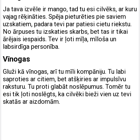
Ja tava izvēle ir mango, tad tu esi cilvēks, ar kuru
vajag rēķināties. Spēja pieturēties pie saviem
uzskatiem, padara tevi par patiesi cietu riekstu.
No ārpuses tu izskaties skarbs, bet tas ir tikai
ārējais iespaids. Tev ir ļoti mīļa, mīloša un
labsirdīga personība.
Vīnogas
Gluži kā vīnogas, arī tu mīli kompāniju. Tu labi
saproties ar citiem, bet atšķiries ar impulsīvu
raksturu. Tu proti glabāt noslēpumus. Tomēr tu
esi tik ļoti noslēgts, ka cilvēki bieži vien uz tevi
skatās ar aizdomām.