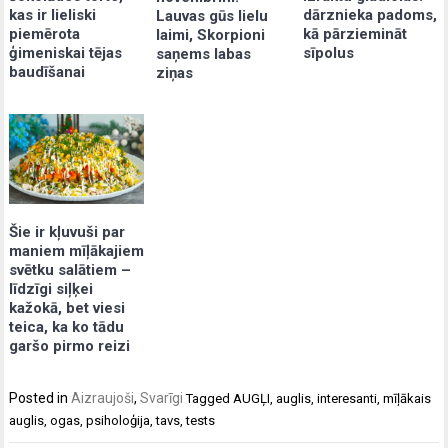
kas ir lieliski
dārznieka padoms,
Lauvas gūs lielu
piemērota
kā pārziemināt
laimi, Skorpioni
ģimeniskai tējas
sīpolus
saņems labas
baudīšanai
ziņas
Šie ir kļuvuši par
maniem mīļākajiem
svētku salātiem –
līdzīgi siļķei
kažokā, bet viesi
teica, ka ko tādu
garšo pirmo reizi
Posted in
Aizraujoši
,
Svarīgi
Tagged
AUGĻI
,
auglis
,
interesanti
,
mīļākais
auglis
,
ogas
,
psiholoģija
,
tavs
,
tests