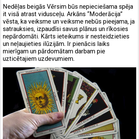
Nedēļas beigās Vērsim būs nepieciešama spēja
it visā atrast vidusceļu. Arkāns “Moderācija”
vēsta, ka veiksme un veiksme nebūs pieejama, ja
satrauksies, izpaudīsi savus plānus un rīkosies
nepārdomāti. Kārts ieteikums ir nesteidzieties
un neļaujieties ilūzijām. Ir pienācis laiks
mierīgam un pārdomātam darbam pie
uzticētajiem uzdevumiem.