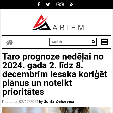
Skip
to
content
Taro prognoze nedēļai no
2024. gada 2. līdz 8.
decembrim iesaka koriģēt
plānus un noteikt
prioritātes
Gunta Zelceviča
Posted on
02/12/2024
by