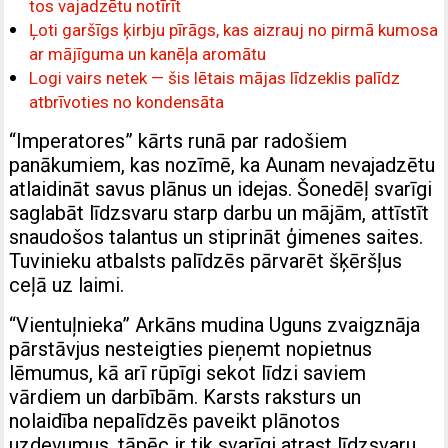
tos vajadzētu notīrīt
Ļoti garšīgs ķirbju pīrāgs, kas aizrauj no pirmā kumosa
ar mājīguma un kanēļa aromātu
Logi vairs netek — šis lētais mājas līdzeklis palīdz
atbrīvoties no kondensāta
“Imperatores” kārts runā par radošiem
panākumiem, kas nozīmē, ka Aunam nevajadzētu
atlaidināt savus plānus un idejas. Šonedēļ svarīgi
saglabāt līdzsvaru starp darbu un mājām, attīstīt
snaudošos talantus un stiprināt ģimenes saites.
Tuvinieku atbalsts palīdzēs pārvarēt šķēršļus
ceļā uz laimi.
“Vientuļnieka” Arkāns mudina Uguns zvaigznāja
pārstāvjus nesteigties pieņemt nopietnus
lēmumus, kā arī rūpīgi sekot līdzi saviem
vārdiem un darbībām. Karsts raksturs un
nolaidība nepalīdzēs paveikt plānotos
uzdevumus, tāpēc ir tik svarīgi atrast līdzsvaru