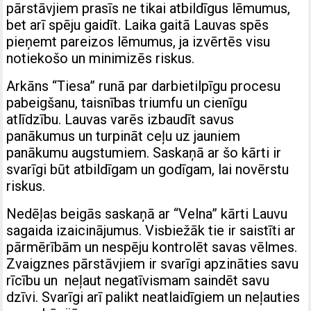
pārstāvjiem prasīs ne tikai atbildīgus lēmumus,
bet arī spēju gaidīt. Laika gaitā Lauvas spēs
pieņemt pareizos lēmumus, ja izvērtēs visu
notiekošo un minimizēs riskus.
Arkāns “Tiesa” runā par darbietilpīgu procesu
pabeigšanu, taisnības triumfu un cienīgu
atlīdzību. Lauvas varēs izbaudīt savus
panākumus un turpināt ceļu uz jauniem
panākumu augstumiem. Saskaņā ar šo kārti ir
svarīgi būt atbildīgam un godīgam, lai novērstu
riskus.
Nedēļas beigās saskaņā ar “Velna” kārti Lauvu
sagaida izaicinājumus. Visbiežāk tie ir saistīti ar
pārmērībām un nespēju kontrolēt savas vēlmes.
Zvaigznes pārstāvjiem ir svarīgi apzināties savu
rīcību un neļaut negatīvismam saindēt savu
dzīvi. Svarīgi arī palikt neatlaidīgiem un neļauties