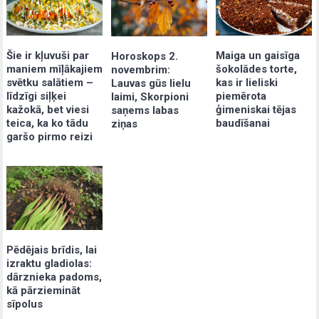
Šie ir kļuvuši par
Maiga un gaisīga
Horoskops 2.
maniem mīļākajiem
šokolādes torte,
novembrim:
svētku salātiem –
kas ir lieliski
Lauvas gūs lielu
līdzīgi siļķei
piemērota
laimi, Skorpioni
kažokā, bet viesi
ģimeniskai tējas
saņems labas
teica, ka ko tādu
baudīšanai
ziņas
garšo pirmo reizi
Pēdējais brīdis, lai
izraktu gladiolas:
dārznieka padoms,
kā pārziemināt
sīpolus