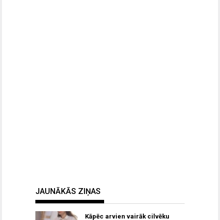
JAUNĀKĀS ZIŅAS
Kāpēc arvien vairāk cilvēku