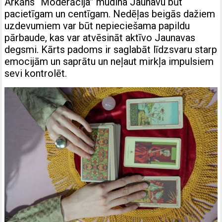
Arkāns “Moderācija” mudina Jaunavu būt
pacietīgam un centīgam. Nedēļas beigās dažiem
uzdevumiem var būt nepieciešama papildu
pārbaude, kas var atvēsināt aktīvo Jaunavas
degsmi. Kārts padoms ir saglabāt līdzsvaru starp
emocijām un saprātu un neļaut mirkļa impulsiem
sevi kontrolēt.