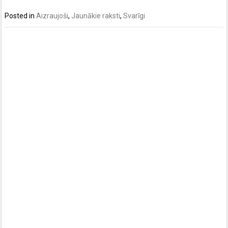
Posted in
Aizraujoši
,
Jaunākie raksti
,
Svarīgi
Post
navigation