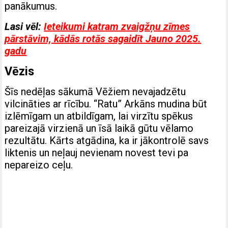
panākumus.
Lasi vēl:
Ieteikumi katram zvaigžņu zīmes
pārstāvim, kādās rotās sagaidīt Jauno 2025.
gadu
Vēzis
Šīs nedēļas sākumā Vēžiem nevajadzētu
vilcināties ar rīcību. “Ratu” Arkāns mudina būt
izlēmīgam un atbildīgam, lai virzītu spēkus
pareizajā virzienā un īsā laikā gūtu vēlamo
rezultātu. Kārts atgādina, ka ir jākontrolē savs
liktenis un neļauj nevienam novest tevi pa
nepareizo ceļu.