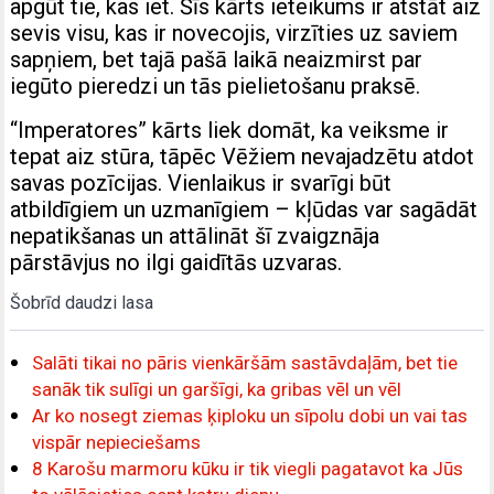
apgūt tie, kas iet. Šīs kārts ieteikums ir atstāt aiz
sevis visu, kas ir novecojis, virzīties uz saviem
sapņiem, bet tajā pašā laikā neaizmirst par
iegūto pieredzi un tās pielietošanu praksē.
“Imperatores” kārts liek domāt, ka veiksme ir
tepat aiz stūra, tāpēc Vēžiem nevajadzētu atdot
savas pozīcijas. Vienlaikus ir svarīgi būt
atbildīgiem un uzmanīgiem – kļūdas var sagādāt
nepatikšanas un attālināt šī zvaigznāja
pārstāvjus no ilgi gaidītās uzvaras.
Šobrīd daudzi lasa
Salāti tikai no pāris vienkāršām sastāvdaļām, bet tie
sanāk tik sulīgi un garšīgi, ka gribas vēl un vēl
Ar ko nosegt ziemas ķiploku un sīpolu dobi un vai tas
vispār nepieciešams
8 Karošu marmoru kūku ir tik viegli pagatavot ka Jūs