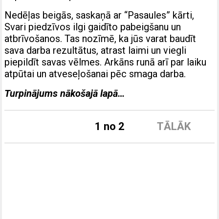
Nedēļas beigās, saskaņā ar “Pasaules” kārti,
Svari piedzīvos ilgi gaidīto pabeigšanu un
atbrīvošanos. Tas nozīmē, ka jūs varat baudīt
sava darba rezultātus, atrast laimi un viegli
piepildīt savas vēlmes. Arkāns runā arī par laiku
atpūtai un atveseļošanai pēc smaga darba.
Turpinājums nākošajā lapā…
1 no 2
TĀLĀK