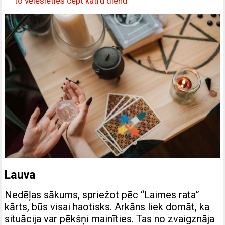
to vēlēsieties cept katru dienu
Lauva
Nedēļas sākums, spriežot pēc “Laimes rata”
kārts, būs visai haotisks. Arkāns liek domāt, ka
situācija var pēkšņi mainīties. Tas no zvaigznāja