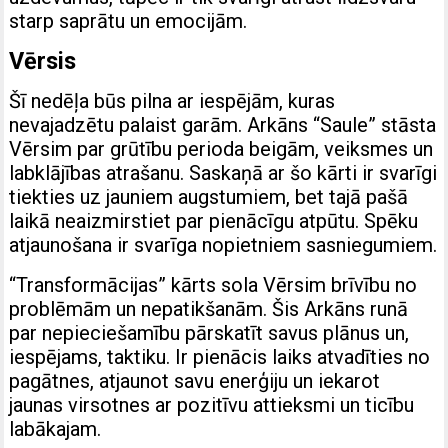
starp saprātu un emocijām.
Vērsis
Šī nedēļa būs pilna ar iespējām, kuras
nevajadzētu palaist garām. Arkāns “Saule” stāsta
Vērsim par grūtību perioda beigām, veiksmes un
labklājības atrašanu. Saskaņā ar šo kārti ir svarīgi
tiekties uz jauniem augstumiem, bet tajā pašā
laikā neaizmirstiet par pienācīgu atpūtu. Spēku
atjaunošana ir svarīga nopietniem sasniegumiem.
“Transformācijas” kārts sola Vērsim brīvību no
problēmām un nepatikšanām. Šis Arkāns runā
par nepieciešamību pārskatīt savus plānus un,
iespējams, taktiku. Ir pienācis laiks atvadīties no
pagātnes, atjaunot savu enerģiju un iekarot
jaunas virsotnes ar pozitīvu attieksmi un ticību
labākajam.