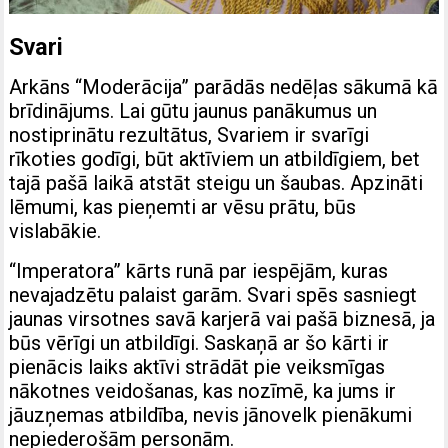
Svari
Arkāns “Moderācija” parādās nedēļas sākumā kā
brīdinājums. Lai gūtu jaunus panākumus un
nostiprinātu rezultātus, Svariem ir svarīgi
rīkoties godīgi, būt aktīviem un atbildīgiem, bet
tajā pašā laikā atstāt steigu un šaubas. Apzināti
lēmumi, kas pieņemti ar vēsu prātu, būs
vislabākie.
“Imperatora” kārts runā par iespējām, kuras
nevajadzētu palaist garām. Svari spēs sasniegt
jaunas virsotnes savā karjerā vai pašā biznesā, ja
būs vērīgi un atbildīgi. Saskaņā ar šo kārti ir
pienācis laiks aktīvi strādāt pie veiksmīgas
nākotnes veidošanas, kas nozīmē, ka jums ir
jāuzņemas atbildība, nevis jānovelk pienākumi
nepiederošām personām.