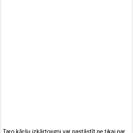
Taro kāršu izkārtojumi var pastāstīt ne tikai par