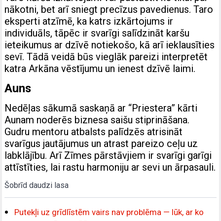
nākotni, bet arī sniegt precīzus pavedienus. Taro
eksperti atzīmē, ka katrs izkārtojums ir
individuāls, tāpēc ir svarīgi salīdzināt karšu
ieteikumus ar dzīvē notiekošo, kā arī ieklausīties
sevī. Tādā veidā būs vieglāk pareizi interpretēt
katra Arkāna vēstījumu un ienest dzīvē laimi.
Auns
Nedēļas sākumā saskaņā ar “Priestera” kārti
Aunam noderēs biznesa saišu stiprināšana.
Gudru mentoru atbalsts palīdzēs atrisināt
svarīgus jautājumus un atrast pareizo ceļu uz
labklājību. Arī Zīmes pārstāvjiem ir svarīgi garīgi
attīstīties, lai rastu harmoniju ar sevi un ārpasauli.
Šobrīd daudzi lasa
Putekļi uz grīdlīstēm vairs nav problēma — lūk, ar ko