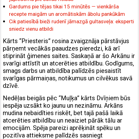
Gardums pie tējas tikai 15 minūtēs — vienkārša
recepte maigām un aromātiskām ābolu pankūkām
Cik patiesībā bieži rudenī jāmazgā gultasveļa: eksperti
sniedz vienu atbildi
Kārts “Priesteris” rosina zvaigznāja pārstāvjus
pārņemt vecākās paaudzes pieredzi, kā arī
stiprināt ģimenes saites. Saskaņā ar šo Arkānu ir
svarīgi attīstīt un atcerēties atbildību. Godīgums,
smags darbs un atbildība palīdzēs piesaistīt
svarīgas pārmaiņas, notikumus un cilvēkus savā
dzīvē.
Nedēļas beigās pēc “Muļķa” kārts Dvīņiem būs
iespēja uzsākt ko jaunu un nezināmu. Arkāns
mudina nebaidīties riskēt, bet tajā pašā laikā
atcerēties atbildību un neaiziet pārāk tālu ar
emocijām. Spēja pareizi aprēķināt spēku un
pozitīva attieksme palīdzēs sasniegt