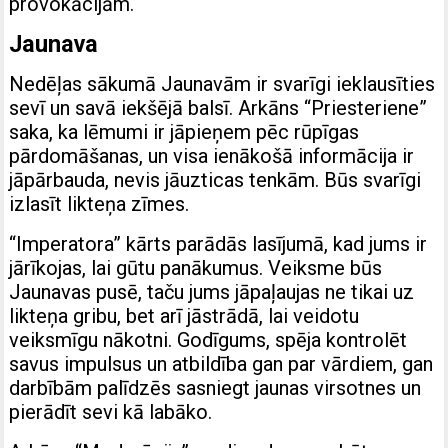
provokācijām.
Jaunava
Nedēļas sākumā Jaunavām ir svarīgi ieklausīties
sevī un savā iekšējā balsī. Arkāns “Priesteriene”
saka, ka lēmumi ir jāpieņem pēc rūpīgas
pārdomāšanas, un visa ienākošā informācija ir
jāpārbauda, ​​nevis jāuzticas tenkām. Būs svarīgi
izlasīt likteņa zīmes.
“Imperatora” kārts parādās lasījumā, kad jums ir
jārīkojas, lai gūtu panākumus. Veiksme būs
Jaunavas pusē, taču jums jāpaļaujas ne tikai uz
likteņa gribu, bet arī jāstrādā, lai veidotu
veiksmīgu nākotni. Godīgums, spēja kontrolēt
savus impulsus un atbildība gan par vārdiem, gan
darbībām palīdzēs sasniegt jaunas virsotnes un
pierādīt sevi kā labāko.