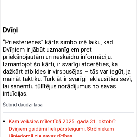
Dvīņi
“Priesterienes” kārts simbolizē laiku, kad
Dvīņiem ir jābūt uzmanīgiem pret
priekšnojautām un neskaidru informāciju.
Izmantojot šo kārti, ir svarīgi atcerēties, ka
dažkārt atbildes ir virspusējas – tās var iegūt, ja
maināt taktiku. Turklāt ir svarīgi ieklausīties sevī,
lai saņemtu tūlītējus norādījumus no savas
intuīcijas.
Šobrīd daudzi lasa
Kam veiksies mīlestībā 2025. gada 31. oktobrī:
Dvīņiem gaidāmi lieli pārsteigumi, Strēlniekam
jāpiedomā pie savas rīcības