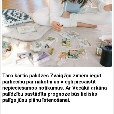
Taro kārtis palīdzēs Zvaigžņu zīmēm iegūt
pārliecību par nākotni un viegli piesaistīt
nepieciešamos notikumus. Ar Vecākā arkāna
palīdzību sastādīta prognoze būs lielisks
palīgs jūsu plānu īstenošanai.