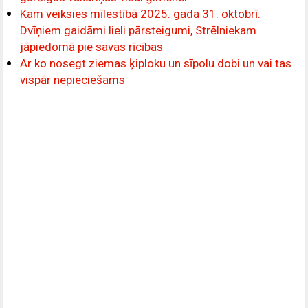
Kam veiksies mīlestībā 2025. gada 31. oktobrī:
Dvīņiem gaidāmi lieli pārsteigumi, Strēlniekam
jāpiedomā pie savas rīcības
Ar ko nosegt ziemas ķiploku un sīpolu dobi un vai tas
vispār nepieciešams