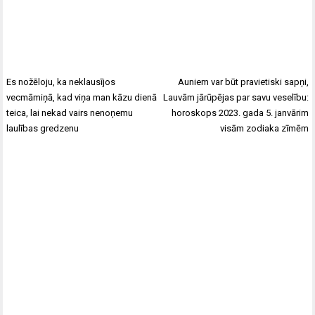
Es nožēloju, ka neklausījos
Auniem var būt pravietiski sapņi,
vecmāmiņā, kad viņa man kāzu dienā
Lauvām jārūpējas par savu veselību:
teica, lai nekad vairs nenoņemu
horoskops 2023. gada 5. janvārim
laulības gredzenu
visām zodiaka zīmēm