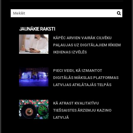
JAUNĀKIE RAKSTI
KĀPĒC ARVIEN VAIRĀK CILVĒKU
PAĻAUJAS UZ DIGITĀLAJIEM RĪKIEM
IKDIENAS IZVĒLĒS
April 23, 2026
PIECI VEIDI, KĀ IZMANTOT
DIGITĀLĀS MĀKSLAS PLATFORMAS
LATVIJAS ATKLĀTAJĀS TELPĀS
March 09, 2026
KĀ ATRAST KVALITATĪVU
TIEŠSAISTES ĀRZEMJU KAZINO
LATVIJĀ
December 15, 2025