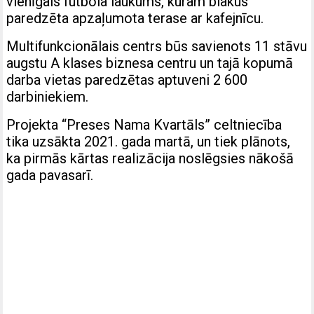
vienīgais futbola laukums, kuram blakus
paredzēta apzaļumota terase ar kafejnīcu.
Multifunkcionālais centrs būs savienots 11 stāvu
augstu A klases biznesa centru un tajā kopumā
darba vietas paredzētas aptuveni 2 600
darbiniekiem.
Projekta “Preses Nama Kvartāls” celtniecība
tika uzsākta 2021. gada martā, un tiek plānots,
ka pirmās kārtas realizācija noslēgsies nākošā
gada pavasarī.