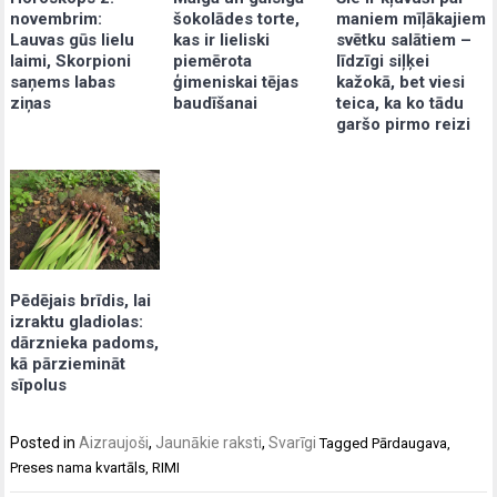
šokolādes torte,
maniem mīļākajiem
novembrim:
kas ir lieliski
svētku salātiem –
Lauvas gūs lielu
piemērota
līdzīgi siļķei
laimi, Skorpioni
ģimeniskai tējas
kažokā, bet viesi
saņems labas
baudīšanai
teica, ka ko tādu
ziņas
garšo pirmo reizi
Pēdējais brīdis, lai
izraktu gladiolas:
dārznieka padoms,
kā pārziemināt
sīpolus
Posted in
Aizraujoši
,
Jaunākie raksti
,
Svarīgi
Tagged
Pārdaugava
,
Preses nama kvartāls
,
RIMI