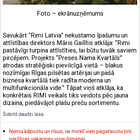
Foto – ekrānuzņēmums
Savukārt “Rimi Latvia” nekustamo īpašumu un
attīstības direktors Māris Gailītis atklāja: “Rimi
pastāvīgi turpina attīstīties, lai būtu tuvāk saviem
pircējiem. Projekts “Preses Nama Kvartāls”
atrodas stratēģiski pievilcīgā vietā – blakus
nozīmīgai Rīgas pilsētas artērijai un pašā
biznesa kvartālā tiek radīta moderna un
multifunkcionāla vide.” Tāpat viņš atklāja, ka
konkrētais RIMI veikals tiks veidots pēc jauna
dizaina, piedāvājot plašu preču sortimentu.
Šobrīd daudzi lasa
Ņemu kāpostu un rīsus, lai mirklī vien pagatavotu ļoti
garšīgas vakariņas visai ģimenei