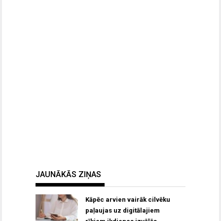
JAUNĀKĀS ZIŅAS
Kāpēc arvien vairāk cilvēku
paļaujas uz digitālajiem