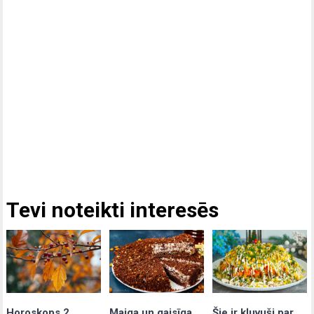
Tevi noteikti interesēs
Maiga un gaisīga
Šie ir kļuvuši par
Horoskops 2.