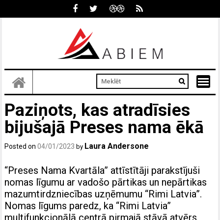
Skip
to
content
Paziņots, kas atradīsies
bijušajā Preses nama ēkā
Laura Andersone
Posted on
04/01/2023
by
“Preses Nama Kvartāla” attīstītāji parakstījuši
nomas līgumu ar vadošo pārtikas un nepārtikas
mazumtirdzniecības uzņēmumu “Rimi Latvia”.
Nomas līgums paredz, ka “Rimi Latvia”
multifunkcionālā centrā pirmajā stāvā atvērs