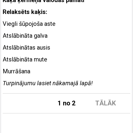
Relaksēts kaķis:
Viegli šūpojoša aste
Atslābināta galva
Atslābinātas ausis
Atslābināta mute
Murrāšana
Turpinājumu lasiet nākamajā lapā!
1 no 2
TĀLĀK