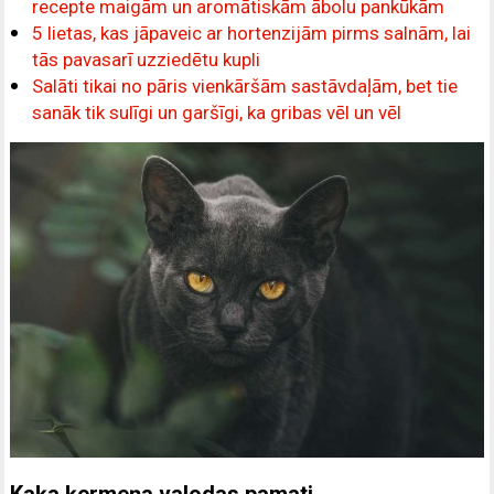
recepte maigām un aromātiskām ābolu pankūkām
5 lietas, kas jāpaveic ar hortenzijām pirms salnām, lai
tās pavasarī uzziedētu kupli
Salāti tikai no pāris vienkāršām sastāvdaļām, bet tie
sanāk tik sulīgi un garšīgi, ka gribas vēl un vēl
Kaķa ķermeņa valodas pamati