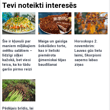
Tevi noteikti interesēs
Šie ir kļuvuši par
Maiga un gaisīga
Horoskops 2.
maniem mīļākajiem
šokolādes torte,
novembrim:
svētku salātiem –
kas ir lieliski
Lauvas gūs lielu
līdzīgi siļķei
piemērota
laimi, Skorpioni
kažokā, bet viesi
ģimeniskai tējas
saņems labas
teica, ka ko tādu
baudīšanai
ziņas
garšo pirmo reizi
Pēdējais brīdis, lai