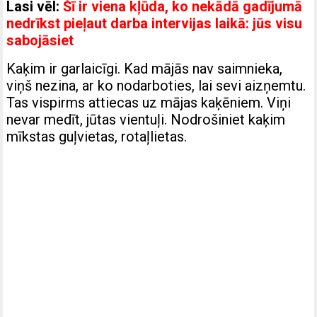
Lasi vēl:
Šī ir viena kļūda, ko nekādā gadījumā
nedrīkst pieļaut darba intervijas laikā: jūs visu
sabojāsiet
Kaķim ir garlaicīgi. Kad mājās nav saimnieka,
viņš nezina, ar ko nodarboties, lai sevi aizņemtu.
Tas vispirms attiecas uz mājas kaķēniem. Viņi
nevar medīt, jūtas vientuļi. Nodrošiniet kaķim
mīkstas guļvietas, rotaļlietas.