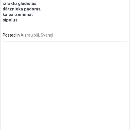
izraktu gladiolas:
dārznieka padoms,
kā pārziemināt
sīpolus
Posted in
Aizraujoši
,
Svarīgi
Post
navigation