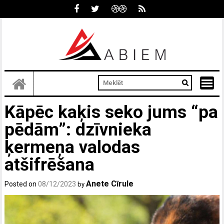
Skip
to
content
Kāpēc kaķis seko jums “pa
pēdām”: dzīvnieka
ķermeņa valodas
atšifrēšana
Anete Cīrule
Posted on
08/12/2023
by