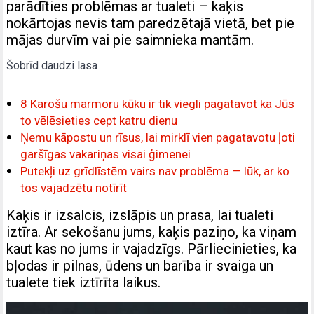
parādīties problēmas ar tualeti – kaķis
nokārtojas nevis tam paredzētajā vietā, bet pie
mājas durvīm vai pie saimnieka mantām.
Šobrīd daudzi lasa
8 Karošu marmoru kūku ir tik viegli pagatavot ka Jūs
to vēlēsieties cept katru dienu
Ņemu kāpostu un rīsus, lai mirklī vien pagatavotu ļoti
garšīgas vakariņas visai ģimenei
Putekļi uz grīdlīstēm vairs nav problēma — lūk, ar ko
tos vajadzētu notīrīt
Kaķis ir izsalcis, izslāpis un prasa, lai tualeti
iztīra. Ar sekošanu jums, kaķis paziņo, ka viņam
kaut kas no jums ir vajadzīgs. Pārliecinieties, ka
bļodas ir pilnas, ūdens un barība ir svaiga un
tualete tiek iztīrīta laikus.