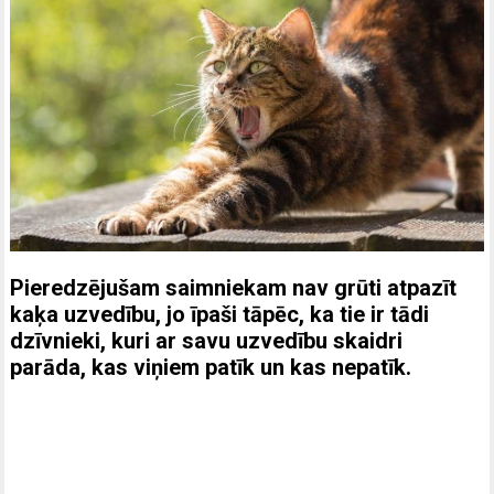
Pieredzējušam saimniekam nav grūti atpazīt
kaķa uzvedību, jo īpaši tāpēc, ka tie ir tādi
dzīvnieki, kuri ar savu uzvedību skaidri
parāda, kas viņiem patīk un kas nepatīk.