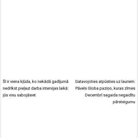
Šī ir viena kļūda, ko nekādā gadījumā
Gatavojoties atpūsties uz lauriem:
nedrīkst pieļaut darba intervijas laikā:
Pāvels Globa paziņo, kuras zīmes
jūs visu sabojāsiet
Decembrī sagaida negaidītu
pārsteigumu