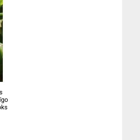
s
īgo
oks