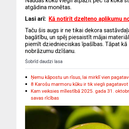
Naudas koku viegli atpazīt pēc tā koka 
atgādina monētas.
Lasi arī:
Kā notīrīt dzelteno aplikumu no
Taču šis augs ir ne tikai dekora sastāvda
bagātību, un spēj piesaistīt mājai materi
piemīt dziednieciskas īpašības. Tāpat kā a
nobrāzumu dzīšanu.
Šobrīd daudzi lasa
Ņemu kāpostu un rīsus, lai mirklī vien pagatav
8 Karošu marmoru kūku ir tik viegli pagatavot 
Kam veiksies mīlestībā 2025. gada 31. oktobrī
savas rīcības