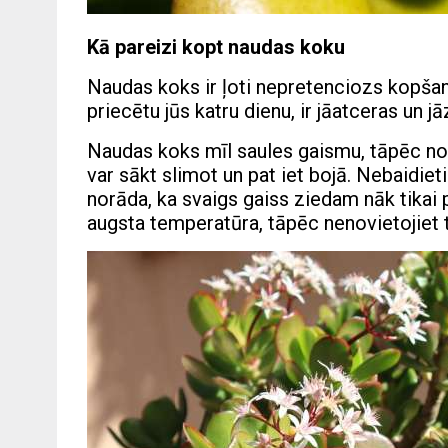
Kā pareizi kopt naudas koku
Naudas koks ir ļoti nepretenciozs kopšanā
priecētu jūs katru dienu, ir jāatceras un j
Naudas koks mīl saules gaismu, tāpēc no
var sākt slimot un pat iet bojā. Nebaidie
norāda, ka svaigs gaiss ziedam nāk tikai p
augsta temperatūra, tāpēc nenovietojiet 