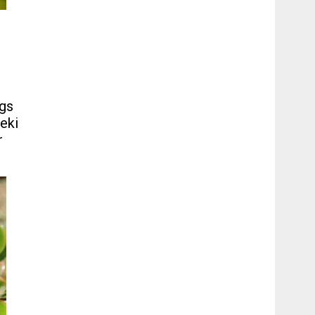
ugs
ieki
r