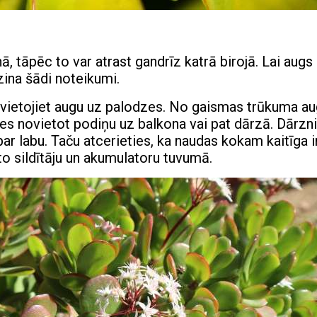
, tāpēc to var atrast gandrīz katrā birojā. Lai augs
āzina šādi noteikumi.
vietojiet augu uz palodzes. No gaismas trūkuma a
ties novietot podiņu uz balkona vai pat dārzā. Dārzn
ar labu. Taču atcerieties, ka naudas kokam kaitīga i
to sildītāju un akumulatoru tuvumā.