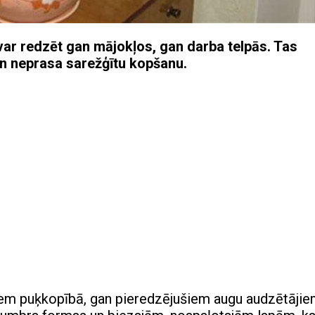
 var redzēt gan mājokļos, gan darba telpās. Tas
un neprasa sarežģītu kopšanu.
ējiem puķkopībā, gan pieredzējušiem augu audzētājie