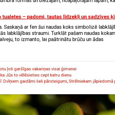
stumbra formas un biezajām, noapaļotajām lapām, k
 tualetes – padomi, tautas līdzekļi un sadzīves ķ
ļa. Saskaņā ar fen šui naudas koks simbolizē labklājī
ālās labklājības straumi. Turklāt pašam naudas koka
lveju, to izmanto, lai paātrinātu brūču un ādas
otu ļoti garšīgas vakariņas visai ģimenei
ka Jūs to vēlēsieties cept katru dienu
: Dvīņiem gaidāmi lieli pārsteigumi, Strēlniekam jāpiedomā 