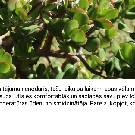
itējumu nenodarīs, taču laiku pa laikam lapas vēlam
 augs jutīsies komfortablāk un saglabās savu pievilc
emperatūras ūdeni no smidzinātāja. Pareizi kopjot, k