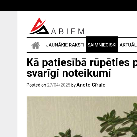
Skip
to
content
JAUNĀKIE RAKSTI
SAIMNIECISKI
AKTUĀL
Kā patiesībā rūpēties 
svarīgi noteikumi
Anete Cīrule
Posted on
27/04/2025
by