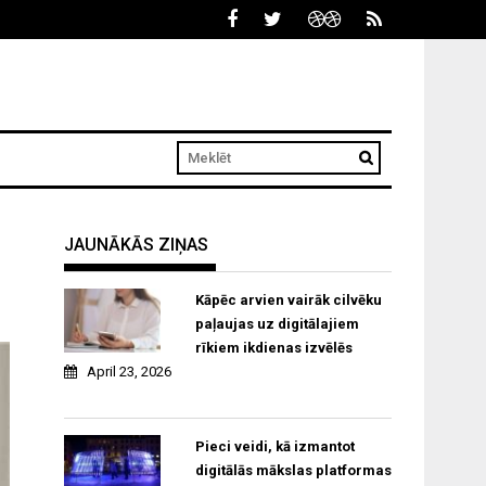
JAUNĀKĀS ZIŅAS
Kāpēc arvien vairāk cilvēku
paļaujas uz digitālajiem
rīkiem ikdienas izvēlēs
April 23, 2026
Pieci veidi, kā izmantot
digitālās mākslas platformas