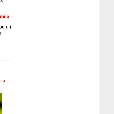
as
īmija
bu un
m
pie