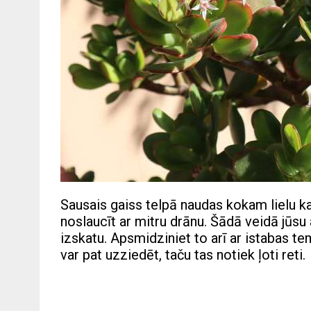
Sausais gaiss telpā naudas kokam lielu ka
noslaucīt ar mitru drānu. Šādā veidā jūsu
izskatu. Apsmidziniet to arī ar istabas t
var pat uzziedēt, taču tas notiek ļoti reti.