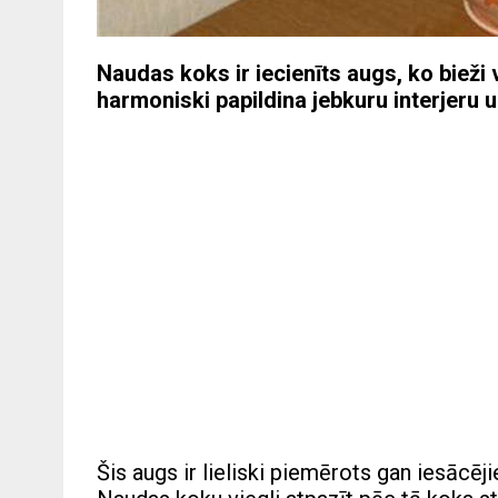
Naudas koks ir iecienīts augs, ko bieži
harmoniski papildina jebkuru interjeru 
Šis augs ir lieliski piemērots gan iesāc