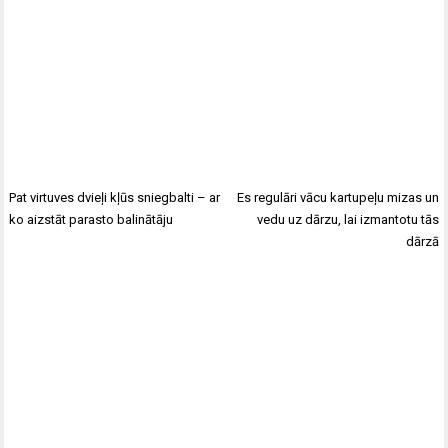
Pat virtuves dvieļi kļūs sniegbalti – ar
Es regulāri vācu kartupeļu mizas un
ko aizstāt parasto balinātāju
vedu uz dārzu, lai izmantotu tās
dārzā