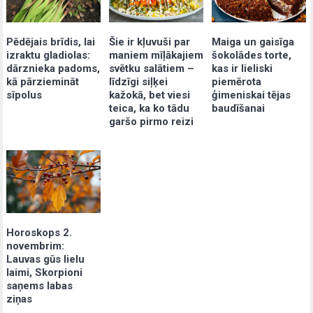
Pēdējais brīdis, lai
Šie ir kļuvuši par
Maiga un gaisīga
izraktu gladiolas:
maniem mīļākajiem
šokolādes torte,
dārznieka padoms,
svētku salātiem –
kas ir lieliski
kā pārziemināt
līdzīgi siļķei
piemērota
sīpolus
kažokā, bet viesi
ģimeniskai tējas
teica, ka ko tādu
baudīšanai
garšo pirmo reizi
Horoskops 2.
novembrim:
Lauvas gūs lielu
laimi, Skorpioni
saņems labas
ziņas