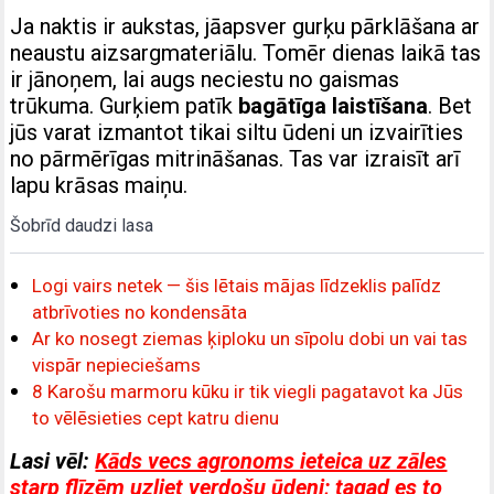
Ja naktis ir aukstas, jāapsver gurķu pārklāšana ar
neaustu aizsargmateriālu. Tomēr dienas laikā tas
ir jānoņem, lai augs neciestu no gaismas
trūkuma. Gurķiem patīk
bagātīga laistīšana
. Bet
jūs varat izmantot tikai siltu ūdeni un izvairīties
no pārmērīgas mitrināšanas. Tas var izraisīt arī
lapu krāsas maiņu.
Šobrīd daudzi lasa
Logi vairs netek — šis lētais mājas līdzeklis palīdz
atbrīvoties no kondensāta
Ar ko nosegt ziemas ķiploku un sīpolu dobi un vai tas
vispār nepieciešams
8 Karošu marmoru kūku ir tik viegli pagatavot ka Jūs
to vēlēsieties cept katru dienu
Lasi vēl:
Kāds vecs agronoms ieteica uz zāles
starp flīzēm uzliet verdošu ūdeni; tagad es to