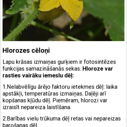
Hlorozes cēloņi
Lapu krāsas izmaiņas gurķiem ir fotosintēzes
funkcijas samazināšanās sekas.
Hloroze var
rasties vairāku iemeslu dēļ:
1.Nelabvēlīgu ārējo faktoru ietekmes dēļ: laika
apstākļi, temperatūras izmaiņas. Daļēji arī
kopšanas kļūdu dēļ. Piemēram, hlorozi var
izraisīt nepareiza laistīšana.
2.Barības vielu trūkuma dēļ retas vai nepareizas
barošanas dēļ.