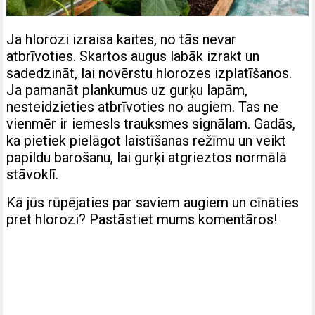
Ja hlorozi izraisa kaites, no tās nevar
atbrīvoties. Skartos augus labāk izrakt un
sadedzināt, lai novērstu hlorozes izplatīšanos.
Ja pamanāt plankumus uz gurķu lapām,
nesteidzieties atbrīvoties no augiem. Tas ne
vienmēr ir iemesls trauksmes signālam. Gadās,
ka pietiek pielāgot laistīšanas režīmu un veikt
papildu barošanu, lai gurķi atgrieztos normālā
stāvoklī.
Kā jūs rūpējaties par saviem augiem un cīnāties
pret hlorozi? Pastāstiet mums komentāros!