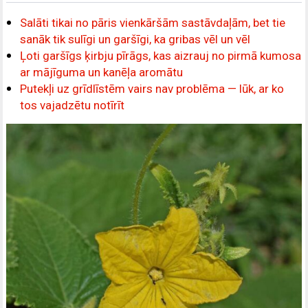
Salāti tikai no pāris vienkāršām sastāvdaļām, bet tie
sanāk tik sulīgi un garšīgi, ka gribas vēl un vēl
Ļoti garšīgs ķirbju pīrāgs, kas aizrauj no pirmā kumosa
ar mājīguma un kanēļa aromātu
Putekļi uz grīdlīstēm vairs nav problēma — lūk, ar ko
tos vajadzētu notīrīt