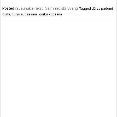
Posted in
Jaunākie raksti
,
Saimnieciski
,
Svarīgi
Tagged
dārza padomi
,
gurķi
,
gurķu audzēšana
,
gurķu kopšana
Post
navigation