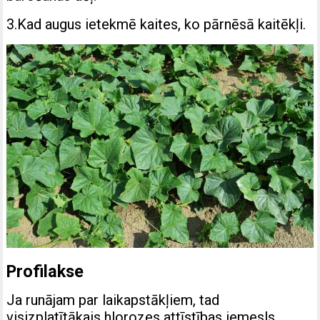
3.Kad augus ietekmē kaites, ko pārnēsā kaitēkļi.
Profilakse
Ja runājam par laikapstākļiem, tad
visizplatītākais hlorozes attīstības iemesls