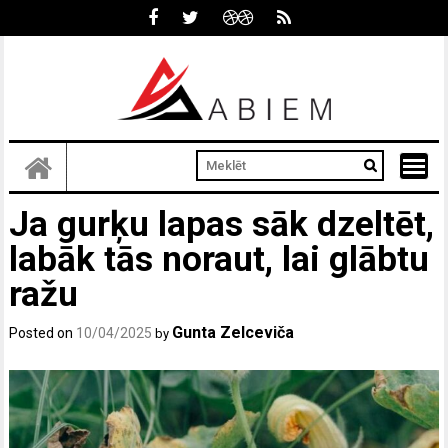
Skip
to
content
Ja gurķu lapas sāk dzeltēt,
labāk tās noraut, lai glābtu
ražu
Gunta Zelceviča
Posted on
10/04/2025
by