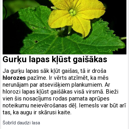
Gurķu lapas kļūst gaišākas
Ja gurķu lapas sāk kļūt gaišas, tā ir droša
hlorozes
pazīme. Ir vērts atzīmēt, ka mēs
nerunājam par atsevišķiem plankumiem. Ar
hlorozi lapas kļūst gaišākas visā virsmā. Bieži
vien šis nosacījums rodas pamata aprūpes
noteikumu neievērošanas dēļ. Iemesls var būt arī
tas, ka augu ir skārusi kaite.
Šobrīd daudzi lasa