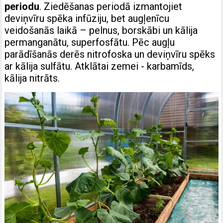
periodu
. Ziedēšanas periodā izmantojiet
deviņvīru spēka infūziju, bet augļenīcu
veidošanās laikā – pelnus, borskābi un kālija
permanganātu, superfosfātu. Pēc augļu
parādīšanās derēs nitrofoska un deviņvīru spēks
ar kālija sulfātu. Atklātai zemei ​​- karbamīds,
kālija nitrāts.