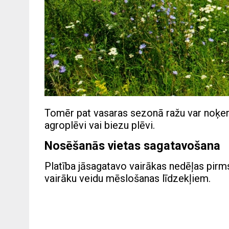
Tomēr pat vasaras sezonā ražu var noķert
agroplēvi vai biezu plēvi.
Nosēšanās vietas sagatavošana
Platība jāsagatavo vairākas nedēļas pirms
vairāku veidu mēslošanas līdzekļiem.