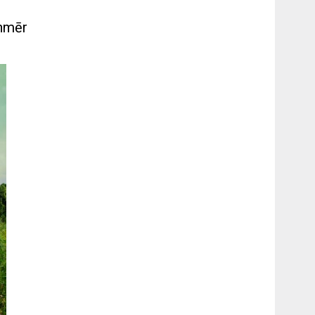
enmēr