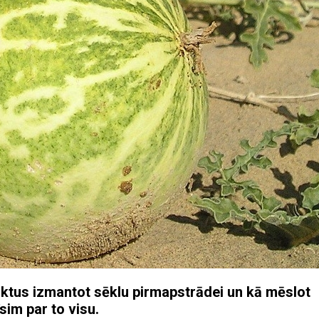
ktus izmantot sēklu pirmapstrādei un kā mēslot
im par to visu.