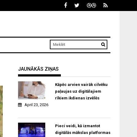
JAUNĀKĀS ZIŅAS
Kāpēc arvien vairāk cilvēku
paļaujas uz digitālajiem
rīkiem ikdienas izvēlēs
April 23, 2026
Pieci veidi, kā izmantot
digitālās mākslas platformas