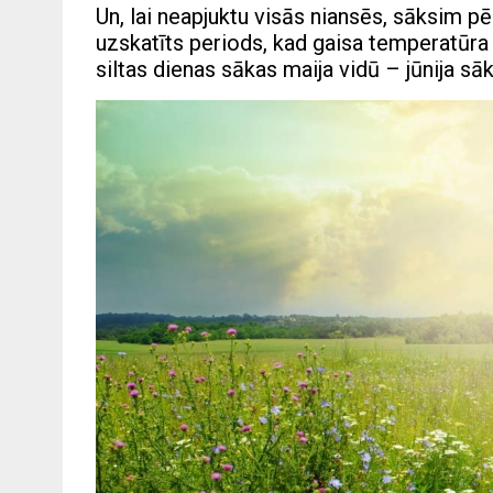
Un, lai neapjuktu visās niansēs, sāksim pē
uzskatīts periods, kad gaisa temperatūra
siltas dienas sākas maija vidū – jūnija s