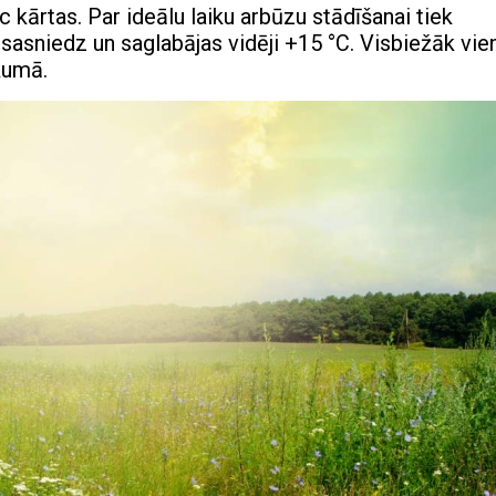
c kārtas. Par ideālu laiku arbūzu stādīšanai tiek
 sasniedz un saglabājas vidēji +15 °C. Visbiežāk vi
ākumā.