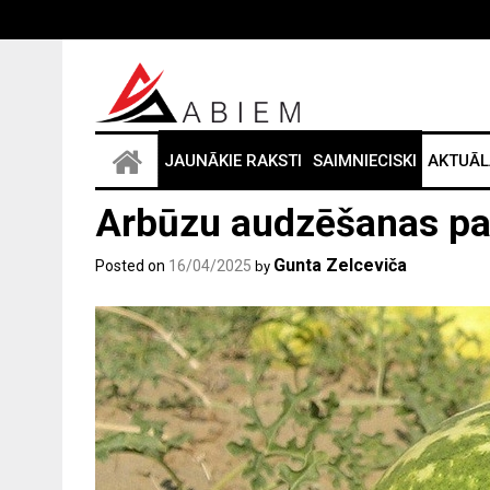
Skip
to
content
JAUNĀKIE RAKSTI
SAIMNIECISKI
AKTUĀL
Arbūzu audzēšanas p
Gunta Zelceviča
Posted on
16/04/2025
by