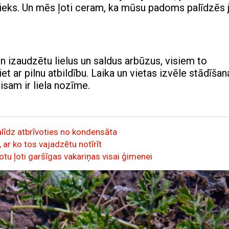
ieks. Un mēs ļoti ceram, ka mūsu padoms palīdzēs
n izaudzētu lielus un saldus arbūzus, visiem to
 ar pilnu atbildību. Laika un vietas izvēle stādīšana
sam ir liela nozīme.
palīdz atbrīvoties no kondensāta
 ar ko tos vajadzētu notīrīt
otu ļoti garšīgas vakariņas visai ģimenei