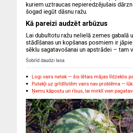
kuriem uztraucas nepieredzējušais dārzn
šogad iegūt dāsnu ražu.
Kā pareizi audzēt arbūzus
Lai dubultotu ražu nelielā zemes gabalā u
stādīšanas un kopšanas posmiem ir jāpieiet
sēklu sagatavošanai un apstrādei – tam vi
Šobrīd daudzi lasa
Logi vairs netek — šis lētais mājas līdzeklis 
Putekļi uz grīdlīstēm vairs nav problēma — lūk,
Ņemu kāpostu un rīsus, lai mirklī vien pagatav