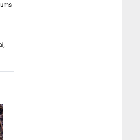
 jums
i,