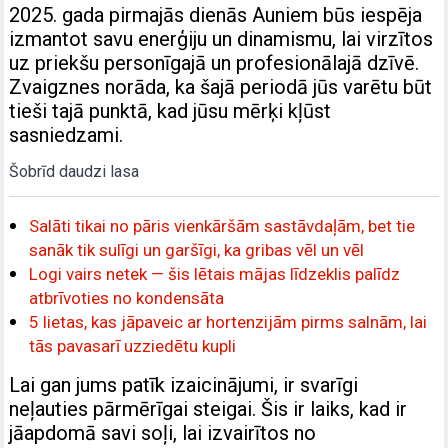
2025. gada pirmajās dienās Auniem būs iespēja
izmantot savu enerģiju un dinamismu, lai virzītos
uz priekšu personīgajā un profesionālajā dzīvē.
Zvaigznes norāda, ka šajā periodā jūs varētu būt
tieši tajā punktā, kad jūsu mērķi kļūst
sasniedzami.
Šobrīd daudzi lasa
Salāti tikai no pāris vienkāršām sastāvdaļām, bet tie
sanāk tik sulīgi un garšīgi, ka gribas vēl un vēl
Logi vairs netek — šis lētais mājas līdzeklis palīdz
atbrīvoties no kondensāta
5 lietas, kas jāpaveic ar hortenzijām pirms salnām, lai
tās pavasarī uzziedētu kupli
Lai gan jums patīk izaicinājumi, ir svarīgi
neļauties pārmērīgai steigai. Šis ir laiks, kad ir
jāapdomā savi soļi, lai izvairītos no