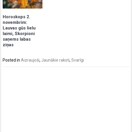
Horoskops 2.
novembrim:
Lauvas gūs lielu
laimi, Skorpioni
saņems labas
ziņas
Posted in
Aizraujoši
,
Jaunākie raksti
,
Svarīgi
Post
navigation