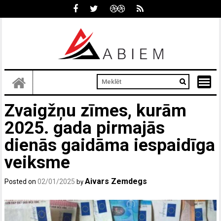
Skip
to
content
Zvaigžņu zīmes, kurām
2025. gada pirmajās
dienās gaidāma iespaidīga
veiksme
Aivars Zemdegs
Posted on
02/01/2025
by