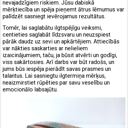
nevajadzīgiem riskiem. Jūsu dabiskā
mērķtiecība un spēja pieņemt ātrus lēmumus var
palīdzēt sasniegt ievērojamus rezultātus.
Tomēr, lai saglabātu ilgtspējīgu veiksmi,
centieties saglabāt līdzsvaru un neuzspiest
pārāk daudz uz sevi un apkārtējiem. Attiecībās
var nākties saskarties ar nelieliem
izaicinājumiem, taču, ja būsit atvērti un godīgi,
viss sakārtosies. Arī darbs var būt radošs, un
jums būs iespēja pierādīt savas prasmes un
talantus. Lai sasniegtu ilgtermiņa mērķus,
neaizmirstiet rūpēties par savu veselību un
emocionālo labsajūtu.