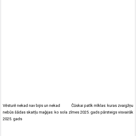
Vēsturē nekad nav bijis un nekad
Čūskai patīk mīklas: kuras zvaigžņu
nebūs šādas skaitļu maģijas: ko sola
zīmes 2025. gads pārsteigs visvairāk
2025. gads