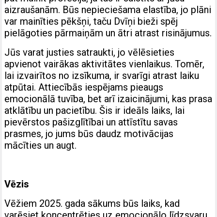
aizraušanām. Būs nepieciešama elastība, jo plāni
var mainīties pēkšņi, taču Dvīņi bieži spēj
pielāgoties pārmaiņām un ātri atrast risinājumus.
Jūs varat justies satraukti, jo vēlēsieties
apvienot vairākas aktivitātes vienlaikus. Tomēr,
lai izvairītos no izsīkuma, ir svarīgi atrast laiku
atpūtai. Attiecībās iespējams pieaugs
emocionālā tuvība, bet arī izaicinājumi, kas prasa
atklātību un pacietību. Šis ir ideāls laiks, lai
pievērstos pašizglītībai un attīstītu savas
prasmes, jo jums būs daudz motivācijas
mācīties un augt.
Vēzis
Vēžiem 2025. gada sākums būs laiks, kad
varēsiet koncentrēties uz emocionālo līdzsvaru