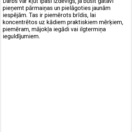
Darbs var kļūt īpaši izdevīgs, ja būsit gatavi
pieņemt pārmaiņas un pielāgoties jaunām
iespējām. Tas ir piemērots brīdis, lai
koncentrētos uz kādiem praktiskiem mērķiem,
piemēram, mājokļa iegādi vai ilgtermiņa
ieguldījumiem.