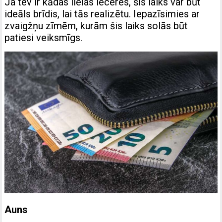
Ja tev ir kādas lielas ieceres, šis laiks var būt
ideāls brīdis, lai tās realizētu. Iepazīsimies ar
zvaigžņu zīmēm, kurām šis laiks solās būt
patiesi veiksmīgs.
Auns