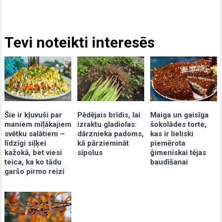
Tevi noteikti interesēs
Šie ir kļuvuši par
Pēdējais brīdis, lai
Maiga un gaisīga
maniem mīļākajiem
izraktu gladiolas:
šokolādes torte,
svētku salātiem –
dārznieka padoms,
kas ir lieliski
līdzīgi siļķei
kā pārziemināt
piemērota
kažokā, bet viesi
sīpolus
ģimeniskai tējas
teica, ka ko tādu
baudīšanai
garšo pirmo reizi