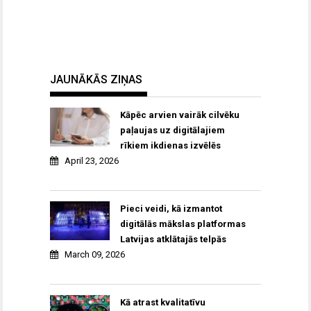
JAUNĀKĀS ZIŅAS
Kāpēc arvien vairāk cilvēku
paļaujas uz digitālajiem
rīkiem ikdienas izvēlēs
April 23, 2026
Pieci veidi, kā izmantot
digitālās mākslas platformas
Latvijas atklātajās telpās
March 09, 2026
Kā atrast kvalitatīvu