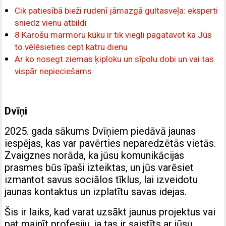
Cik patiesībā bieži rudenī jāmazgā gultasveļa: eksperti
sniedz vienu atbildi
8 Karošu marmoru kūku ir tik viegli pagatavot ka Jūs
to vēlēsieties cept katru dienu
Ar ko nosegt ziemas ķiploku un sīpolu dobi un vai tas
vispār nepieciešams
Dvīņi
2025. gada sākums Dvīņiem piedāvā jaunas
iespējas, kas var pavērties neparedzētās vietās.
Zvaigznes norāda, ka jūsu komunikācijas
prasmes būs īpaši izteiktas, un jūs varēsiet
izmantot savus sociālos tīklus, lai izveidotu
jaunas kontaktus un izplatītu savas idejas.
Šis ir laiks, kad varat uzsākt jaunus projektus vai
pat mainīt profesiju, ja tas ir saistīts ar jūsu