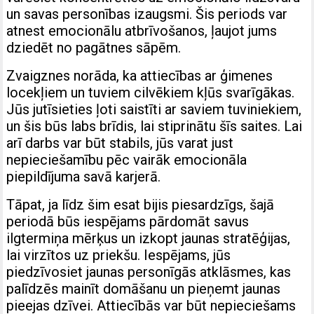
un savas personības izaugsmi. Šis periods var
atnest emocionālu atbrīvošanos, ļaujot jums
dziedēt no pagātnes sāpēm.
Zvaigznes norāda, ka attiecības ar ģimenes
locekļiem un tuviem cilvēkiem kļūs svarīgākas.
Jūs jutīsieties ļoti saistīti ar saviem tuviniekiem,
un šis būs labs brīdis, lai stiprinātu šīs saites. Lai
arī darbs var būt stabils, jūs varat just
nepieciešamību pēc vairāk emocionāla
piepildījuma savā karjerā.
Tāpat, ja līdz šim esat bijis piesardzīgs, šajā
periodā būs iespējams pārdomāt savus
ilgtermiņa mērķus un izkopt jaunas stratēģijas,
lai virzītos uz priekšu. Iespējams, jūs
piedzīvosiet jaunas personīgās atklāsmes, kas
palīdzēs mainīt domāšanu un pieņemt jaunas
pieejas dzīvei. Attiecībās var būt nepieciešams