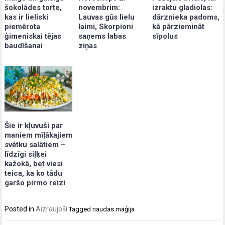
šokolādes torte,
izraktu gladiolas:
novembrim:
kas ir lieliski
dārznieka padoms,
Lauvas gūs lielu
piemērota
kā pārziemināt
laimi, Skorpioni
ģimeniskai tējas
sīpolus
saņems labas
baudīšanai
ziņas
Šie ir kļuvuši par
maniem mīļākajiem
svētku salātiem –
līdzīgi siļķei
kažokā, bet viesi
teica, ka ko tādu
garšo pirmo reizi
Posted in
Aizraujoši
Tagged
naudas maģija