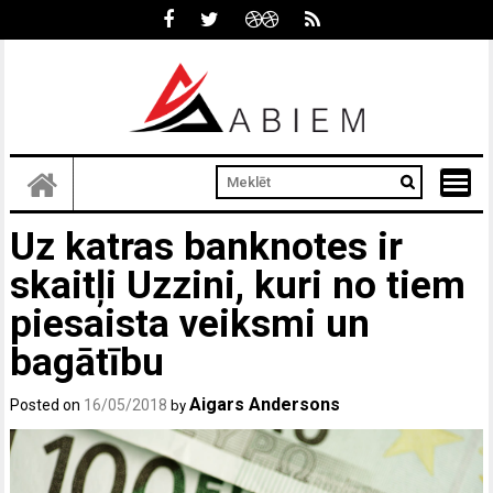
Skip
to
content
Uz katras banknotes ir
skaitļi Uzzini, kuri no tiem
piesaista veiksmi un
bagātību
Aigars Andersons
Posted on
16/05/2018
by