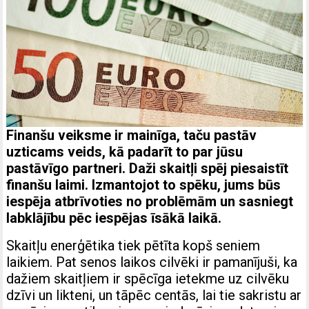
Finanšu veiksme ir mainīga, taču pastāv
uzticams veids, kā padarīt to par jūsu
pastāvīgo partneri. Daži skaitļi spēj piesaistīt
finanšu laimi. Izmantojot to spēku, jums būs
iespēja atbrīvoties no problēmām un sasniegt
labklājību pēc iespējas īsākā laikā.
Skaitļu enerģētika tiek pētīta kopš seniem
laikiem. Pat senos laikos cilvēki ir pamanījuši, ka
dažiem skaitļiem ir spēcīga ietekme uz cilvēku
dzīvi un likteni, un tāpēc centās, lai tie sakristu ar