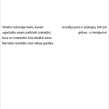
Vīrietis izdomāja testu, kuram
Ja kafija jums ir aizliegta, bet ļoti
vajadzētu viņam palīdzēt izskaitļot,
gribas…ir risinājums!
kura no meitenēm būs labākā sieva.
Bet tādu rezultātu viņš nebija gaidījis