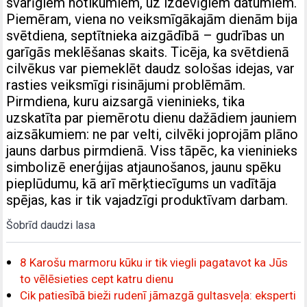
svarīgiem notikumiem, uz izdevīgiem datumiem.
Piemēram, viena no veiksmīgākajām dienām bija
svētdiena, septītnieka aizgādībā – gudrības un
garīgās meklēšanas skaits. Ticēja, ka svētdienā
cilvēkus var piemeklēt daudz sološas idejas, var
rasties veiksmīgi risinājumi problēmām.
Pirmdiena, kuru aizsargā vieninieks, tika
uzskatīta par piemērotu dienu dažādiem jauniem
aizsākumiem: ne par velti, cilvēki joprojām plāno
jauns darbus pirmdienā. Viss tāpēc, ka vieninieks
simbolizē enerģijas atjaunošanos, jaunu spēku
pieplūdumu, kā arī mērķtiecīgums un vadītāja
spējas, kas ir tik vajadzīgi produktīvam darbam.
Šobrīd daudzi lasa
8 Karošu marmoru kūku ir tik viegli pagatavot ka Jūs
to vēlēsieties cept katru dienu
Cik patiesībā bieži rudenī jāmazgā gultasveļa: eksperti