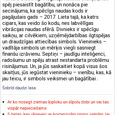
spēj piesaistīt bagātību, un nonāca pie
secinājuma, ka spēcīgs naudas kods ir
pagājušais gads – 2017. Lieta tajā, ka katrs
cipars, kas veido šo kodu, nes labvēlīgas
vibrācijas naudas sfērā. Divnieks ir spēcīgu
saikņu, ar cilvēkiem, uzņēmējdarbības ilgtspējas
un draudzīgas attiecības simbols. Vieninieks –
vadītāja simbols un mērķis viegli sasniegt
finanšu izrāvienu. Septiņi – jaudīgu inteliģenci,
radošumu un spēju atrast nestandarta problēmu
risinājumus. Un, ja jūs saskaitiet kopā visus šos
skaitļus, jūs iegūstat vieninieku – vienību, kas, kā
jau teicu, ir simbols veiksmei un bagātībai .
Šobrīd daudzi lasa
Ar ko nosegt ziemas ķiploku un sīpolu dobi un vai tas
vispār nepieciešams
5 lietas, kas jāpaveic ar hortenzijām pirms salnām, lai