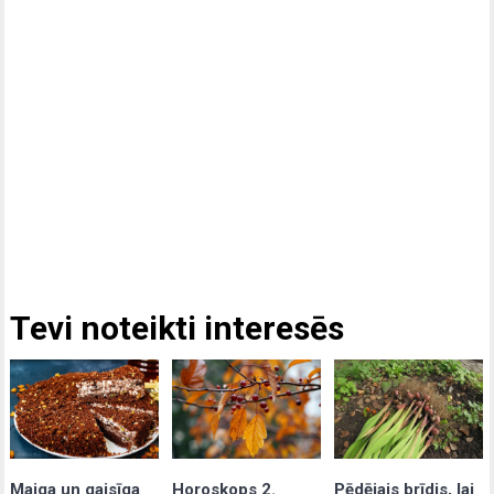
Tevi noteikti interesēs
Maiga un gaisīga
Pēdējais brīdis, lai
Horoskops 2.