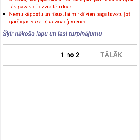
tās pavasarī uzziedētu kupli
Ņemu kāpostu un rīsus, lai mirklī vien pagatavotu ļoti
garšīgas vakariņas visai ģimenei
Šķir nākošo lapu un lasi turpinājumu
1 no 2
TĀLĀK