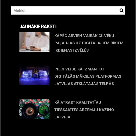
JAUNĀKIE RAKSTI
KĀPĒC ARVIEN VAIRĀK CILVĒKU
PAĻAUJAS UZ DIGITĀLAJIEM RĪKIEM
IKDIENAS IZVĒLĒS
April 23, 2026
PIECI VEIDI, KĀ IZMANTOT
DIGITĀLĀS MĀKSLAS PLATFORMAS
LATVIJAS ATKLĀTAJĀS TELPĀS
March 09, 2026
KĀ ATRAST KVALITATĪVU
TIEŠSAISTES ĀRZEMJU KAZINO
LATVIJĀ
December 15, 2025