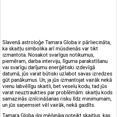
Slavenā astroloģe Tamara Globa ir pārliecināta,
ka skaitļu simbolika arī mūsdienās var tikt
izmantota. Nosakot svarīgus notikumus,
piemēram, darba interviju, līguma parakstīšanu
vai svarīgu darījumu enerģētiski izdevīgā
datumā, jūs varat būtiski uzlabot savas izredzes
gūt panākumus. Un, ja jūs izmantojat vairāk nekā
vienu labvēlīgu skaitli, bet veselu kodu, tad jūs
varat neuztraukties par problēmām: skaitļu kods
samazinās iznīcināšanas risku līdz minimumam,
un jūs saņemsiet vēl vairāk, nekā gaidīts.
Tamara Globa ilgi mēģināja noteikt skaitļus, kas