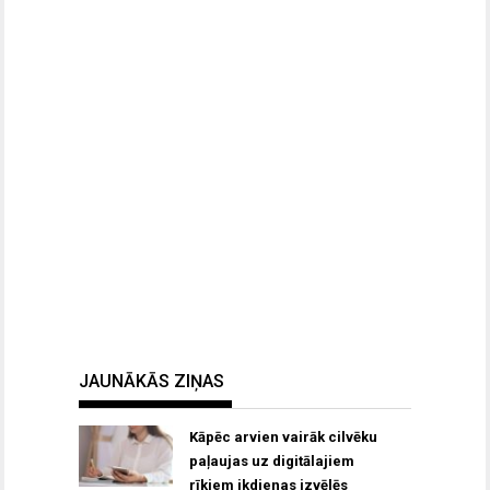
JAUNĀKĀS ZIŅAS
Kāpēc arvien vairāk cilvēku
paļaujas uz digitālajiem
rīkiem ikdienas izvēlēs