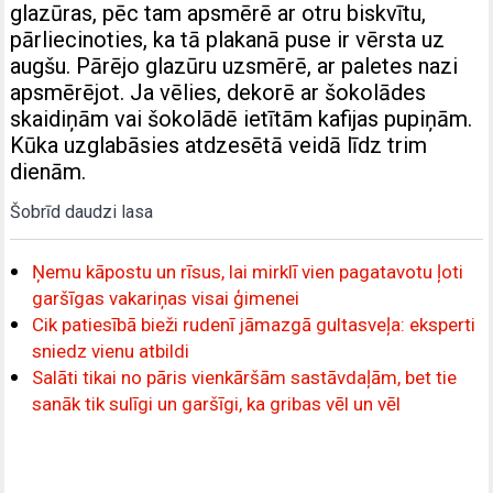
glazūras, pēc tam apsmērē ar otru biskvītu,
pārliecinoties, ka tā plakanā puse ir vērsta uz
augšu. Pārējo glazūru uzsmērē, ar paletes nazi
apsmērējot. Ja vēlies, dekorē ar šokolādes
skaidiņām vai šokolādē ietītām kafijas pupiņām.
Kūka uzglabāsies atdzesētā veidā līdz trim
dienām.
Šobrīd daudzi lasa
Ņemu kāpostu un rīsus, lai mirklī vien pagatavotu ļoti
garšīgas vakariņas visai ģimenei
Cik patiesībā bieži rudenī jāmazgā gultasveļa: eksperti
sniedz vienu atbildi
Salāti tikai no pāris vienkāršām sastāvdaļām, bet tie
sanāk tik sulīgi un garšīgi, ka gribas vēl un vēl