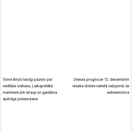
Toms Bricis laicīgi paziņo par
Dienas prognoze 12. decembrim
nedēļas izskaņu; Laikapstākļi
iesaka doties nelielā ceļojumā, lai
mainīsies ļoti strauji un gaidāma
iedvesmotos
spēcīga puteņošana