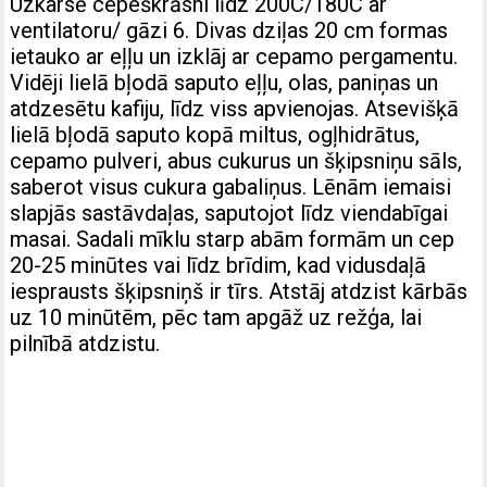
Uzkarsē cepeškrāsni līdz 200C/180C ar
ventilatoru/ gāzi 6. Divas dziļas 20 cm formas
ietauko ar eļļu un izklāj ar cepamo pergamentu.
Vidēji lielā bļodā saputo eļļu, olas, paniņas un
atdzesētu kafiju, līdz viss apvienojas. Atsevišķā
lielā bļodā saputo kopā miltus, ogļhidrātus,
cepamo pulveri, abus cukurus un šķipsniņu sāls,
saberot visus cukura gabaliņus. Lēnām iemaisi
slapjās sastāvdaļas, saputojot līdz viendabīgai
masai. Sadali mīklu starp abām formām un cep
20-25 minūtes vai līdz brīdim, kad vidusdaļā
iesprausts šķipsniņš ir tīrs. Atstāj atdzist kārbās
uz 10 minūtēm, pēc tam apgāž uz režģa, lai
pilnībā atdzistu.