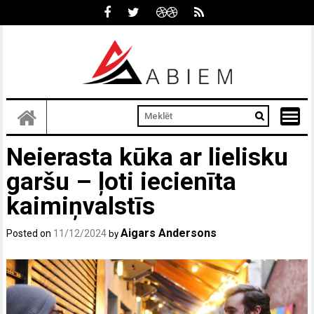
Skip
to
content
Neierasta kūka ar lielisku
garšu – ļoti iecienīta
kaimiņvalstīs
Aigars Andersons
Posted on
11/12/2024
by