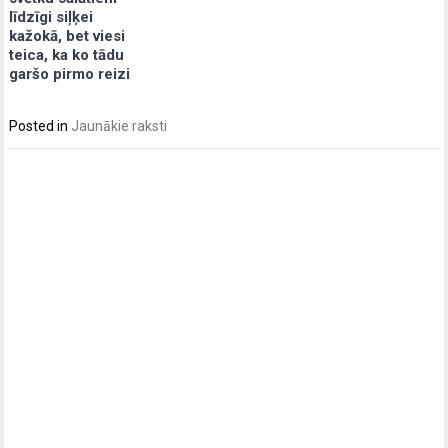
līdzīgi siļķei
kažokā, bet viesi
teica, ka ko tādu
garšo pirmo reizi
Posted in
Jaunākie raksti
Post
navigation