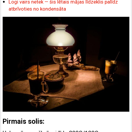
Logi vairs netek — šis lētais mājas līdzeklis palīdz
atbrīvoties no kondensāta
Pirmais solis: