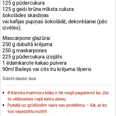
125 g pūdercukura
125 g gaiši brūna mīksta cukura
šokolādes skaidiņas
vai kafijas pupiņas šokolādē, dekorēšanai (pēc
izvēles).
Mascarpone glazūrai
250 g dubultā krējuma
250 g maskarpones
225 g pūdercukura izsijāts
1 ēdamkarote kakao pulvera
90ml Baileys vai cits īru krējuma liķieris
Šobrīd daudzi lasa
8 Karošu marmoru kūku ir tik viegli pagatavot ka Jūs
to vēlēsieties cept katru dienu
Putekļi uz grīdlīstēm vairs nav problēma — lūk, ar ko
tos vajadzētu notīrīt