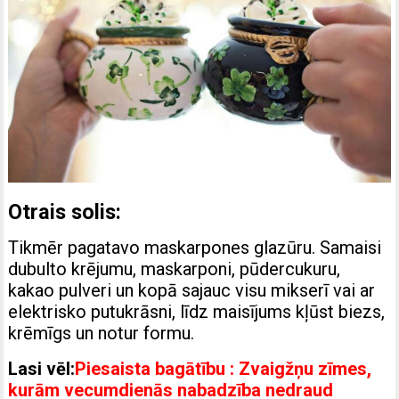
Otrais solis:
Tikmēr pagatavo maskarpones glazūru. Samaisi
dubulto krējumu, maskarponi, pūdercukuru,
kakao pulveri un kopā sajauc visu mikserī vai ar
elektrisko putukrāsni, līdz maisījums kļūst biezs,
krēmīgs un notur formu.
Lasi vēl:
Piesaista bagātību : Zvaigžņu zīmes,
kurām vecumdienās nabadzība nedraud