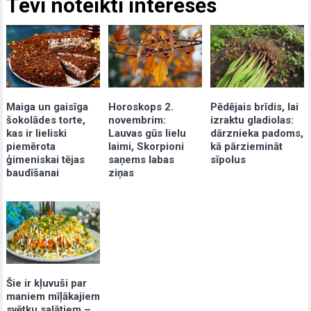
Tevi noteikti interesēs
Maiga un gaisīga
Pēdējais brīdis, lai
Horoskops 2.
šokolādes torte,
izraktu gladiolas:
novembrim:
kas ir lieliski
dārznieka padoms,
Lauvas gūs lielu
piemērota
kā pārziemināt
laimi, Skorpioni
ģimeniskai tējas
sīpolus
saņems labas
baudīšanai
ziņas
Šie ir kļuvuši par
maniem mīļākajiem
svētku salātiem –