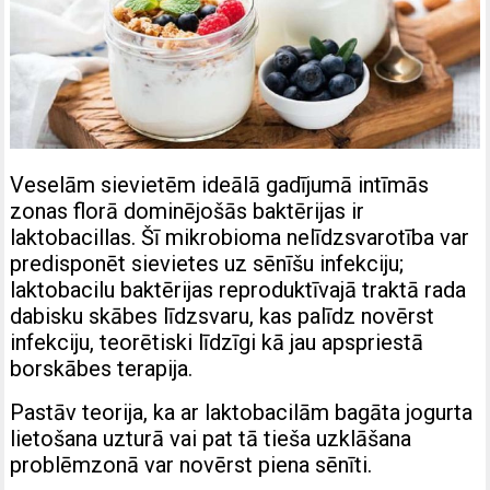
Veselām sievietēm ideālā gadījumā intīmās
zonas florā dominējošās baktērijas ir
laktobacillas. Šī mikrobioma nelīdzsvarotība var
predisponēt sievietes uz sēnīšu infekciju;
laktobacilu baktērijas reproduktīvajā traktā rada
dabisku skābes līdzsvaru, kas palīdz novērst
infekciju, teorētiski līdzīgi kā jau apspriestā
borskābes terapija.
Pastāv teorija, ka ar laktobacilām bagāta jogurta
lietošana uzturā vai pat tā tieša uzklāšana
problēmzonā var novērst piena sēnīti.