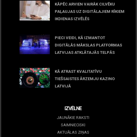
KĀPĒC ARVIEN VAIRĀK CILVĒKU
PAĻAUJAS UZ DIGITĀLAJIEM RĪKIEM
IKDIENAS IZVĒLĒS
April 23, 2026
PIECI VEIDI, KĀ IZMANTOT
DIGITĀLĀS MĀKSLAS PLATFORMAS
LATVIJAS ATKLĀTAJĀS TELPĀS
March 09, 2026
KĀ ATRAST KVALITATĪVU
TIEŠSAISTES ĀRZEMJU KAZINO
LATVIJĀ
December 15, 2025
IZVĒLNE
JAUNĀKIE RAKSTI
SAIMNIECISKI
AKTUĀLAS ZIŅAS