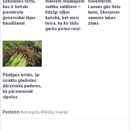
šokolādes torte,
maniem mīļākajiem
novembrim:
kas ir lieliski
svētku salātiem –
Lauvas gūs lielu
piemērota
līdzīgi siļķei
laimi, Skorpioni
ģimeniskai tējas
kažokā, bet viesi
saņems labas
baudīšanai
teica, ka ko tādu
ziņas
garšo pirmo reizi
Pēdējais brīdis, lai
izraktu gladiolas:
dārznieka padoms,
kā pārziemināt
sīpolus
Posted in
Aizraujoši
,
Atpūta
,
Svarīgi
Post