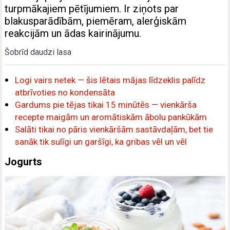
turpmākajiem pētījumiem. Ir ziņots par
blakusparādībām, piemēram, alerģiskām
reakcijām un ādas kairinājumu.
Šobrīd daudzi lasa
Logi vairs netek — šis lētais mājas līdzeklis palīdz
atbrīvoties no kondensāta
Gardums pie tējas tikai 15 minūtēs — vienkārša
recepte maigām un aromātiskām ābolu pankūkām
Salāti tikai no pāris vienkāršām sastāvdaļām, bet tie
sanāk tik sulīgi un garšīgi, ka gribas vēl un vēl
Jogurts