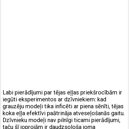
Labi pierādījumi par tējas eļļas priekšrocībām ir
iegūti eksperimentos ar dzīvniekiem: kad
grauzēju modeļi tika inficēti ar piena sēnīti, tējas
koka eļļa efektīvi paātrināja atveseļošanās gaitu.
Dzīvnieku modeļi nav pilnīgi ticami pierādījumi,
taču šī joprojām ir daudzsološa joma