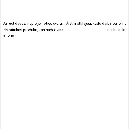
Var ēst daudz, nepieņemoties svarā:
Ārsti ir atklājuši, kāds darbs palielina
trīs pārtikas produkti, kas sadedzina
insulta risku
taukus