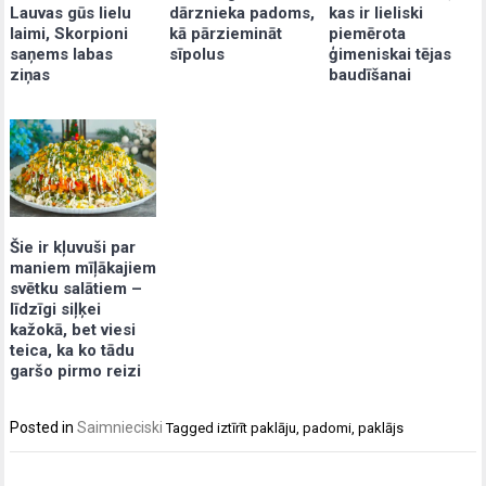
dārznieka padoms,
kas ir lieliski
Lauvas gūs lielu
kā pārziemināt
piemērota
laimi, Skorpioni
sīpolus
ģimeniskai tējas
saņems labas
baudīšanai
ziņas
Šie ir kļuvuši par
maniem mīļākajiem
svētku salātiem –
līdzīgi siļķei
kažokā, bet viesi
teica, ka ko tādu
garšo pirmo reizi
Posted in
Saimnieciski
Tagged
iztīrīt paklāju
,
padomi
,
paklājs
Post