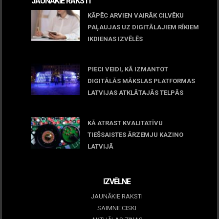
JAUNĀKIE RAKSTI
KĀPĒC ARVIEN VAIRĀK CILVĒKU
PAĻAUJAS UZ DIGITĀLAJIEM RĪKIEM
IKDIENAS IZVĒLĒS
April 23, 2026
PIECI VEIDI, KĀ IZMANTOT
DIGITĀLĀS MĀKSLAS PLATFORMAS
LATVIJAS ATKLĀTAJĀS TELPĀS
March 09, 2026
KĀ ATRAST KVALITATĪVU
TIEŠSAISTES ĀRZEMJU KAZINO
LATVIJĀ
December 15, 2025
IZVĒLNE
JAUNĀKIE RAKSTI
SAIMNIECISKI