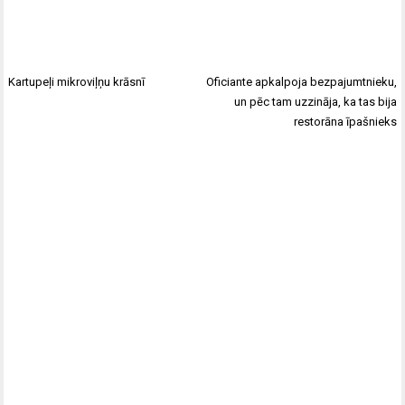
Kartupeļi mikroviļņu krāsnī
Oficiante apkalpoja bezpajumtnieku,
un pēc tam uzzināja, ka tas bija
restorāna īpašnieks