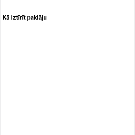
Kā iztīrīt paklāju