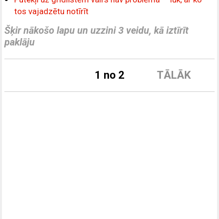
tos vajadzētu notīrīt
Šķir nākošo lapu un uzzini 3 veidu, kā iztīrīt
paklāju
1 no 2
TĀLĀK