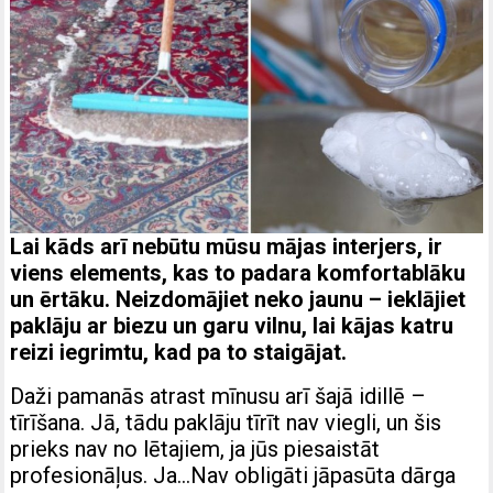
Lai kāds arī nebūtu mūsu mājas interjers, ir
viens elements, kas to padara komfortablāku
un ērtāku. Neizdomājiet neko jaunu – ieklājiet
paklāju ar biezu un garu vilnu, lai kājas katru
reizi iegrimtu, kad pa to staigājat.
Daži pamanās atrast mīnusu arī šajā idillē –
tīrīšana. Jā, tādu paklāju tīrīt nav viegli, un šis
prieks nav no lētajiem, ja jūs piesaistāt
profesionāļus. Ja…Nav obligāti jāpasūta dārga