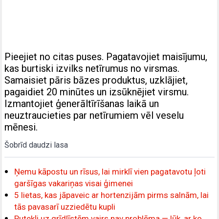
Pieejiet no citas puses. Pagatavojiet maisījumu,
kas burtiski izvilks netīrumus no virsmas.
Samaisiet pāris bāzes produktus, uzklājiet,
pagaidiet 20 minūtes un izsūknējiet virsmu.
Izmantojiet ģenerāltīrīšanas laikā un
neuztraucieties par netīrumiem vēl veselu
mēnesi.
Šobrīd daudzi lasa
Ņemu kāpostu un rīsus, lai mirklī vien pagatavotu ļoti
garšīgas vakariņas visai ģimenei
5 lietas, kas jāpaveic ar hortenzijām pirms salnām, lai
tās pavasarī uzziedētu kupli
Putekļi uz grīdlīstēm vairs nav problēma — lūk, ar ko