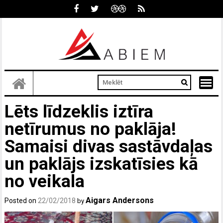
Skip
to
content
Lēts līdzeklis iztīra
netīrumus no paklāja!
Samaisi divas sastāvdaļas
un paklājs izskatīsies kā
no veikala
Aigars Andersons
Posted on
22/02/2018
by