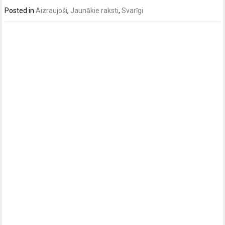
Posted in
Aizraujoši
,
Jaunākie raksti
,
Svarīgi
Post
navigation