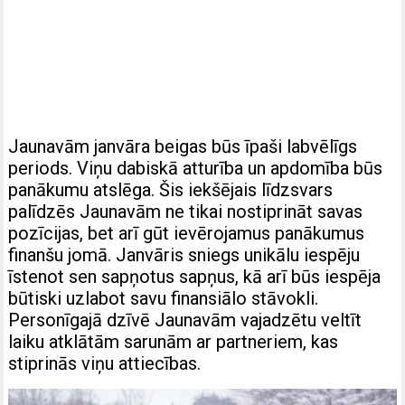
Jaunavām janvāra beigas būs īpaši labvēlīgs
periods. Viņu dabiskā atturība un apdomība būs
panākumu atslēga. Šis iekšējais līdzsvars
palīdzēs Jaunavām ne tikai nostiprināt savas
pozīcijas, bet arī gūt ievērojamus panākumus
finanšu jomā. Janvāris sniegs unikālu iespēju
īstenot sen sapņotus sapņus, kā arī būs iespēja
būtiski uzlabot savu finansiālo stāvokli.
Personīgajā dzīvē Jaunavām vajadzētu veltīt
laiku atklātām sarunām ar partneriem, kas
stiprinās viņu attiecības.