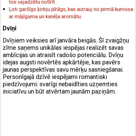
tos vajadzētu notīrīt
Ļoti garšīgs ķirbju pīrāgs, kas aizrauj no pirmā kumosa
ar mājīguma un kanēļa aromātu
Dvīņi
Dvīņiem veiksies arī janvāra beigās. Šī zvaigžņu
zīme saņems unikālas iespējas realizēt savas
ambīcijas un atraisīt radošo potenciālu. Dvīņu
idejas augsti novērtēs apkārtējie, kas pavērs
jaunas perspektīvas savu mērķu sasniegšanai.
Personīgajā dzīvē iespējami romantiski
piedzīvojumi: svarīgi nebaidīties uzņemties
iniciatīvu un būt atvērtam jaunām paziņām.