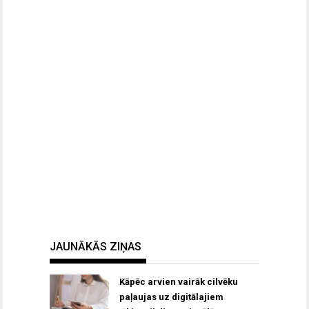
JAUNĀKĀS ZIŅAS
Kāpēc arvien vairāk cilvēku
paļaujas uz digitālajiem