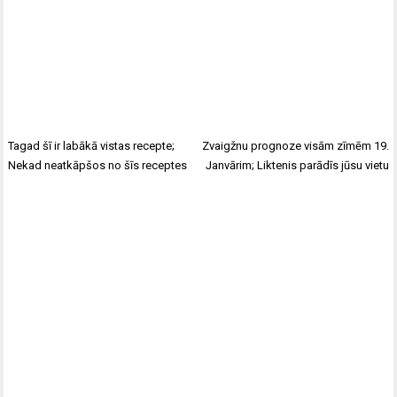
Tagad šī ir labākā vistas recepte;
Zvaigžnu prognoze visām zīmēm 19.
Nekad neatkāpšos no šīs receptes
Janvārim; Liktenis parādīs jūsu vietu