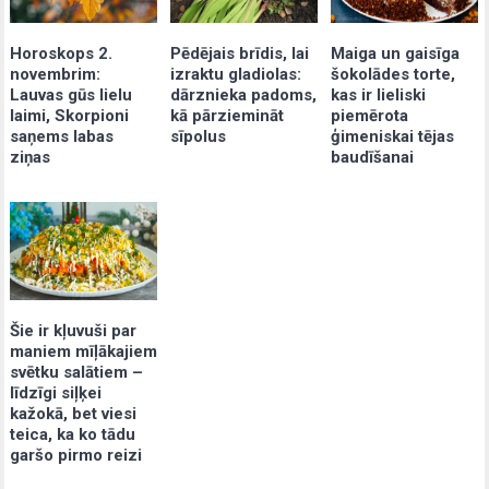
Pēdējais brīdis, lai
Maiga un gaisīga
Horoskops 2.
izraktu gladiolas:
šokolādes torte,
novembrim:
dārznieka padoms,
kas ir lieliski
Lauvas gūs lielu
kā pārziemināt
piemērota
laimi, Skorpioni
sīpolus
ģimeniskai tējas
saņems labas
baudīšanai
ziņas
Šie ir kļuvuši par
maniem mīļākajiem
svētku salātiem –
līdzīgi siļķei
kažokā, bet viesi
teica, ka ko tādu
garšo pirmo reizi