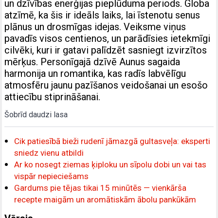
un dzīvības enerģijas pieplūduma periods. Globa
atzīmē, ka šis ir ideāls laiks, lai īstenotu senus
plānus un drosmīgas idejas. Veiksme viņus
pavadīs visos centienos, un parādīsies ietekmīgi
cilvēki, kuri ir gatavi palīdzēt sasniegt izvirzītos
mērķus. Personīgajā dzīvē Aunus sagaida
harmonija un romantika, kas radīs labvēlīgu
atmosfēru jaunu pazīšanos veidošanai un esošo
attiecību stiprināšanai.
Šobrīd daudzi lasa
Cik patiesībā bieži rudenī jāmazgā gultasveļa: eksperti
sniedz vienu atbildi
Ar ko nosegt ziemas ķiploku un sīpolu dobi un vai tas
vispār nepieciešams
Gardums pie tējas tikai 15 minūtēs — vienkārša
recepte maigām un aromātiskām ābolu pankūkām