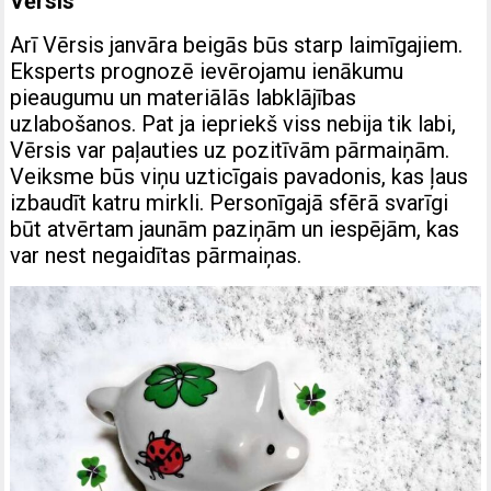
Vērsis
Arī Vērsis janvāra beigās būs starp laimīgajiem.
Eksperts prognozē ievērojamu ienākumu
pieaugumu un materiālās labklājības
uzlabošanos. Pat ja iepriekš viss nebija tik labi,
Vērsis var paļauties uz pozitīvām pārmaiņām.
Veiksme būs viņu uzticīgais pavadonis, kas ļaus
izbaudīt katru mirkli. Personīgajā sfērā svarīgi
būt atvērtam jaunām paziņām un iespējām, kas
var nest negaidītas pārmaiņas.