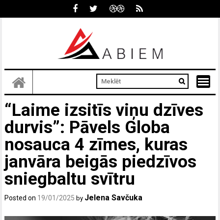
Skip
to
content
“Laime izsitīs viņu dzīves
durvis”: Pāvels Globa
nosauca 4 zīmes, kuras
janvāra beigās piedzīvos
sniegbaltu svītru
Jelena Savčuka
Posted on
19/01/2025
by