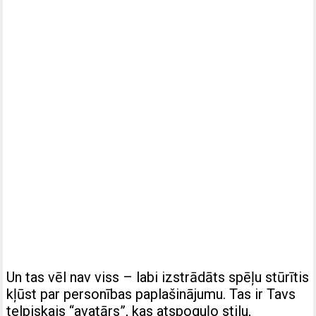
Un tas vēl nav viss – labi izstrādāts spēļu stūrītis
kļūst par personības paplašinājumu. Tas ir Tavs
telpiskais “avatārs”, kas atspoguļo stilu,