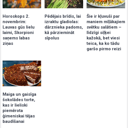
Pēdējais brīdis, lai
Šie ir kļuvuši par
Horoskops 2.
izraktu gladiolas:
maniem mīļākajiem
novembrim:
dārznieka padoms,
svētku salātiem –
Lauvas gūs lielu
kā pārziemināt
līdzīgi siļķei
laimi, Skorpioni
sīpolus
kažokā, bet viesi
saņems labas
teica, ka ko tādu
ziņas
garšo pirmo reizi
Maiga un gaisīga
šokolādes torte,
kas ir lieliski
piemērota
ģimeniskai tējas
baudīšanai