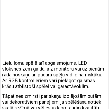
Lielu lomu spēlē arī apgaismojums. LED
sloksnes zem galda, aiz monitora vai uz sienām
rada noskaņu un padara spēļu vidi dinamiskāku.
Ar RGB kontrolleriem vari pielāgot gaismas
krāsu atbilstoši spēlei vai garastāvoklim.
Tāpat neaizmirsti par skaņu izolējošām putām
vai dekoratīviem paneļiem, ja spēlēšana notiek
skaļā režīmā vai vēlies uzlabot audio kvalitāti.