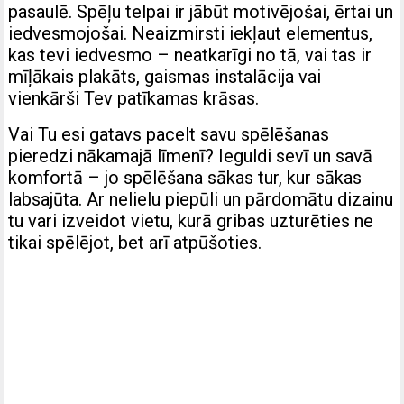
pasaulē. Spēļu telpai ir jābūt motivējošai, ērtai un
iedvesmojošai. Neaizmirsti iekļaut elementus,
kas tevi iedvesmo – neatkarīgi no tā, vai tas ir
mīļākais plakāts, gaismas instalācija vai
vienkārši Tev patīkamas krāsas.
Vai Tu esi gatavs pacelt savu spēlēšanas
pieredzi nākamajā līmenī? Ieguldi sevī un savā
komfortā – jo spēlēšana sākas tur, kur sākas
labsajūta. Ar nelielu piepūli un pārdomātu dizainu
tu vari izveidot vietu, kurā gribas uzturēties ne
tikai spēlējot, bet arī atpūšoties.