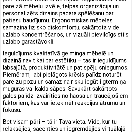
pareizā mēbeļu izvēle, telpas organizācija un
personalizēts dizains padara spēlēšanu par
patiesu baudījumu. Ergonomiskas mēbeles
samazina fizisko diskomfortu, sakārtota vide
uzlabo koncentrēšanos, un vizuāli pievilcīgs stils
uzlabo garastāvokli.
Ieguldījums kvalitatīvā geiminga mēbelē un
dizainā nav tikai par estētiku – tas ir ieguldījums
labsajūtā, produktivitātē un pat spēļu sniegumos.
Piemēram, labi pielāgots krēsls palīdz noturēt
pareizu pozu un samazina risku iegūt ilgtermiņa
muguras vai kakla sāpes. Savukārt sakārtots
galds palīdz izvairīties no haosa un traucējošiem
faktoriem, kas var ietekmēt reakcijas ātrumu un
fokusu.
Bet visam pāri – tā ir Tava vieta. Vide, kur tu
relaksējies, sacenties un iegremdējies virtuālajā