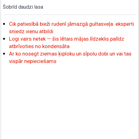
Šobrīd daudzi lasa
Cik patiesībā bieži rudenī jāmazgā gultasveļa: eksperti
sniedz vienu atbildi
Logi vairs netek — šis lētais mājas līdzeklis palīdz
atbrīvoties no kondensāta
Ar ko nosegt ziemas ķiploku un sīpolu dobi un vai tas
vispār nepieciešams