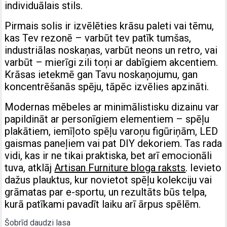
individuālais stils.
Pirmais solis ir izvēlēties krāsu paleti vai tēmu,
kas Tev rezonē – varbūt tev patīk tumšas,
industriālas noskaņas, varbūt neons un retro, vai
varbūt – mierīgi zili toņi ar dabīgiem akcentiem.
Krāsas ietekmē gan Tavu noskaņojumu, gan
koncentrēšanās spēju, tāpēc izvēlies apzināti.
Modernas mēbeles ar minimālistisku dizainu var
papildināt ar personīgiem elementiem – spēļu
plakātiem, iemīļoto spēļu varoņu figūriņām, LED
gaismas paneļiem vai pat DIY dekoriem. Tas rada
vidi, kas ir ne tikai praktiska, bet arī emocionāli
tuva, atklāj
Artisan Furniture bloga raksts
. Ievieto
dažus plauktus, kur novietot spēļu kolekciju vai
grāmatas par e-sportu, un rezultāts būs telpa,
kurā patīkami pavadīt laiku arī ārpus spēlēm.
Šobrīd daudzi lasa