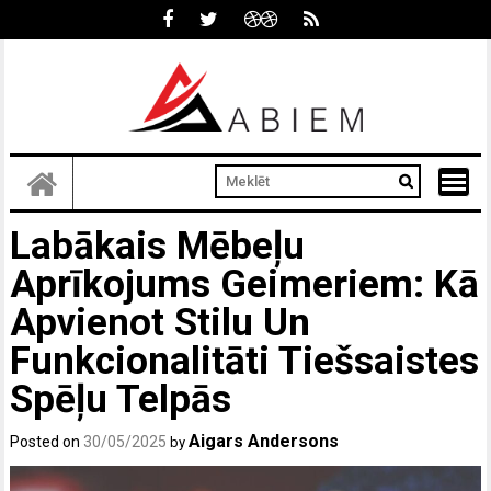
Skip
to
content
Labākais Mēbeļu
Aprīkojums Geimeriem: Kā
Apvienot Stilu Un
Funkcionalitāti Tiešsaistes
Spēļu Telpās
Aigars Andersons
Posted on
30/05/2025
by