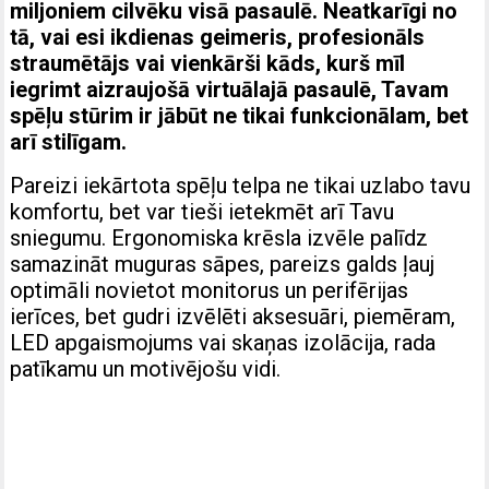
miljoniem cilvēku visā pasaulē. Neatkarīgi no
tā, vai esi ikdienas geimeris, profesionāls
straumētājs vai vienkārši kāds, kurš mīl
iegrimt aizraujošā virtuālajā pasaulē, Tavam
spēļu stūrim ir jābūt ne tikai funkcionālam, bet
arī stilīgam.
Pareizi iekārtota spēļu telpa ne tikai uzlabo tavu
komfortu, bet var tieši ietekmēt arī Tavu
sniegumu. Ergonomiska krēsla izvēle palīdz
samazināt muguras sāpes, pareizs galds ļauj
optimāli novietot monitorus un perifērijas
ierīces, bet gudri izvēlēti aksesuāri, piemēram,
LED apgaismojums vai skaņas izolācija, rada
patīkamu un motivējošu vidi.