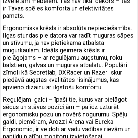
izvēlētām mēbelēm. Tās nav tikai dekors – tās
ir Tavas spēles komforta un efektivitātes
pamats.
Ergonomisks krēsls ir absolūta nepieciešamība.
Ilgas stundas pie datora var radīt muguras sāpes
un stīvumu, ja nav pietiekama atbalsta
mugurkaulam. Ideāls geimera krēsls ir
pielāgojams – ar regulējamu augstumu, roku
balstiem, galvas un muguras atbalstu. Populāri
zīmoli kā Secretlab, DXRacer un Razer Iskur
piedāvā augstas kvalitātes risinājumus, kas
apvieno dizainu ar ilgstošu komfortu.
Regulējami galdi – īpaši tie, kurus var pielāgot
sēdus un stāvus pozīcijām – palīdz uzturēt
ergonomisku pozu un novērš nogurumu. Spēļu
galdi, piemēram, Arozzi Arena vai Eureka
Ergonomic, ir veidoti ar vadu vadības rievām un
papildu platību monitoru izvietošanai.