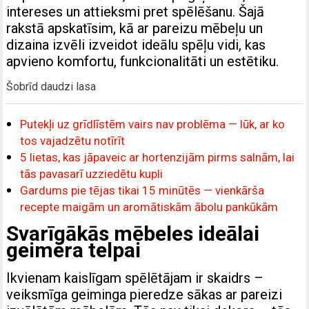
intereses un attieksmi pret spēlēšanu. Šajā
rakstā apskatīsim, kā ar pareizu mēbeļu un
dizaina izvēli izveidot ideālu spēļu vidi, kas
apvieno komfortu, funkcionalitāti un estētiku.
Šobrīd daudzi lasa
Putekļi uz grīdlīstēm vairs nav problēma — lūk, ar ko
tos vajadzētu notīrīt
5 lietas, kas jāpaveic ar hortenzijām pirms salnām, lai
tās pavasarī uzziedētu kupli
Gardums pie tējas tikai 15 minūtēs — vienkārša
recepte maigām un aromātiskām ābolu pankūkām
Svarīgākās mēbeles ideālai
geimera telpai
Ikvienam kaislīgam spēlētājam ir skaidrs –
veiksmīga geiminga pieredze sākas ar pareizi