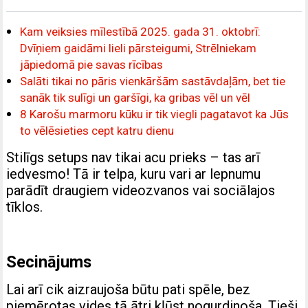
Kam veiksies mīlestībā 2025. gada 31. oktobrī:
Dvīņiem gaidāmi lieli pārsteigumi, Strēlniekam
jāpiedomā pie savas rīcības
Salāti tikai no pāris vienkāršām sastāvdaļām, bet tie
sanāk tik sulīgi un garšīgi, ka gribas vēl un vēl
8 Karošu marmoru kūku ir tik viegli pagatavot ka Jūs
to vēlēsieties cept katru dienu
Stilīgs setups nav tikai acu prieks – tas arī
iedvesmo! Tā ir telpa, kuru vari ar lepnumu
parādīt draugiem videozvanos vai sociālajos
tīklos.
Secinājums
Lai arī cik aizraujoša būtu pati spēle, bez
piemērotas vides tā ātri kļūst nogurdinoša. Tieši