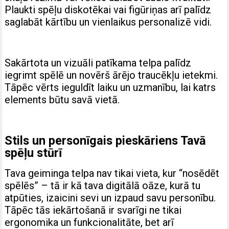
Plaukti spēļu diskotēkai vai figūriņas arī palīdz
saglabāt kārtību un vienlaikus personalizē vidi.
Sakārtota un vizuāli patīkama telpa palīdz
iegrimt spēlē un novērš ārējo traucēkļu ietekmi.
Tāpēc vērts ieguldīt laiku un uzmanību, lai katrs
elements būtu savā vietā.
Stils un personīgais pieskāriens Tavā
spēļu stūrī
Tava geiminga telpa nav tikai vieta, kur “nosēdēt
spēlēs” – tā ir kā tava digitālā oāze, kurā tu
atpūties, izaicini sevi un izpaud savu personību.
Tāpēc tās iekārtošanā ir svarīgi ne tikai
ergonomika un funkcionalitāte, bet arī