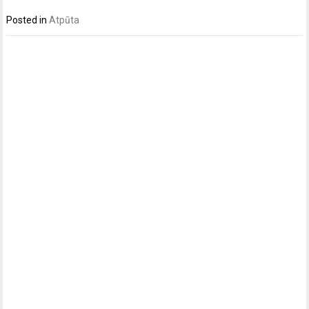
Posted in
Atpūta
Post
navigation