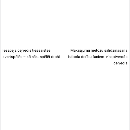
Iesācēja ceļvedis tiešsaistes
Maksājumu metožu salīdzināšana
azartspēlēs – kā sākt spēlēt droši
futbola derību faniem: visaptverošs
ceļvedis