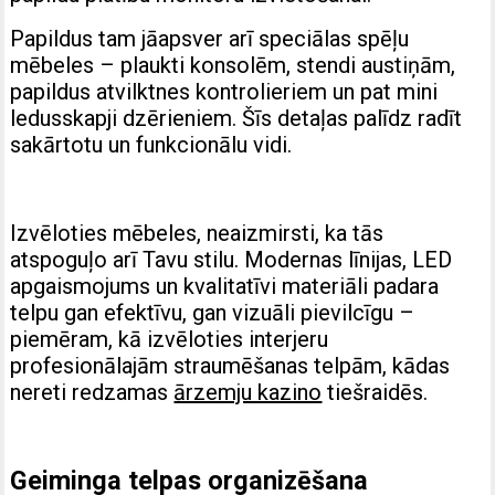
Papildus tam jāapsver arī speciālas spēļu
mēbeles – plaukti konsolēm, stendi austiņām,
papildus atvilktnes kontrolieriem un pat mini
ledusskapji dzērieniem. Šīs detaļas palīdz radīt
sakārtotu un funkcionālu vidi.
Izvēloties mēbeles, neaizmirsti, ka tās
atspoguļo arī Tavu stilu. Modernas līnijas, LED
apgaismojums un kvalitatīvi materiāli padara
telpu gan efektīvu, gan vizuāli pievilcīgu –
piemēram, kā izvēloties interjeru
profesionālajām straumēšanas telpām, kādas
nereti redzamas
ārzemju kazino
tiešraidēs.
Geiminga telpas organizēšana