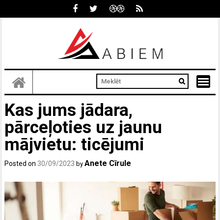
Skip
to
content
Kas jums jādara,
pārceļoties uz jaunu
mājvietu: ticējumi
Anete Cīrule
Posted on
30/09/2023
by