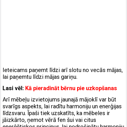
Ieteicams paņemt līdzi arī slotu no vecās mājas,
lai paņemtu līdzi mājas gariņu.
Lasi vēl:
Kā pieradināt bērnu pie uzkopšanas
Arī mēbeļu izvietojums jaunajā mājoklī var būt
svarīgs aspekts, lai radītu harmoniju un enerģijas
līdzsvaru. Īpaši tiek uzskatīts, ka mēbeles ir
jāizkārto, ņemot vērā fen šui vai citus
enerģētiskos principus, lai nodrošinātu harmoniju