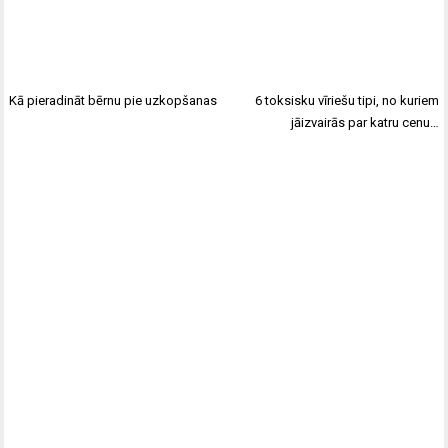
Kā pieradināt bērnu pie uzkopšanas
6 toksisku vīriešu tipi, no kuriem
jāizvairās par katru cenu…