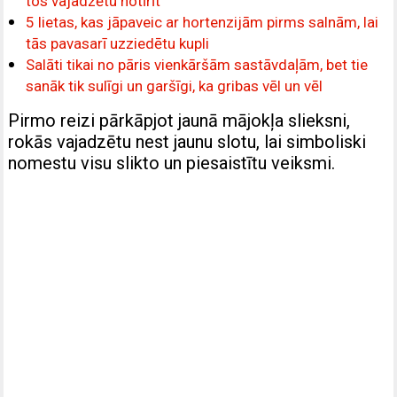
tos vajadzētu notīrīt
5 lietas, kas jāpaveic ar hortenzijām pirms salnām, lai
tās pavasarī uzziedētu kupli
Salāti tikai no pāris vienkāršām sastāvdaļām, bet tie
sanāk tik sulīgi un garšīgi, ka gribas vēl un vēl
Pirmo reizi pārkāpjot jaunā mājokļa slieksni,
rokās vajadzētu nest jaunu slotu, lai simboliski
nomestu visu slikto un piesaistītu veiksmi.