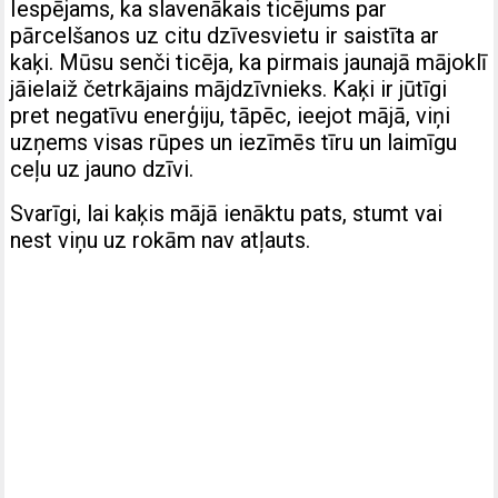
Iespējams, ka slavenākais ticējums par
pārcelšanos uz citu dzīvesvietu ir saistīta ar
kaķi. Mūsu senči ticēja, ka pirmais jaunajā mājoklī
jāielaiž četrkājains mājdzīvnieks. Kaķi ir jūtīgi
pret negatīvu enerģiju, tāpēc, ieejot mājā, viņi
uzņems visas rūpes un iezīmēs tīru un laimīgu
ceļu uz jauno dzīvi.
Svarīgi, lai kaķis mājā ienāktu pats, stumt vai
nest viņu uz rokām nav atļauts.