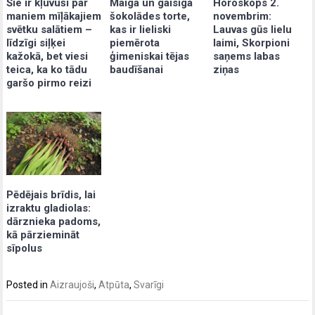
Šie ir kļuvuši par
Maiga un gaisīga
Horoskops 2.
maniem mīļākajiem
šokolādes torte,
novembrim:
svētku salātiem –
kas ir lieliski
Lauvas gūs lielu
līdzīgi siļķei
piemērota
laimi, Skorpioni
kažokā, bet viesi
ģimeniskai tējas
saņems labas
teica, ka ko tādu
baudīšanai
ziņas
garšo pirmo reizi
Pēdējais brīdis, lai
izraktu gladiolas:
dārznieka padoms,
kā pārziemināt
sīpolus
Posted in
Aizraujoši
,
Atpūta
,
Svarīgi