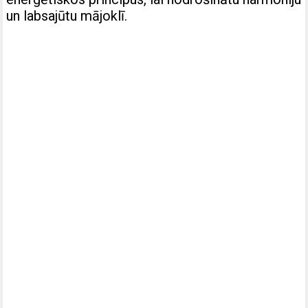
un labsajūtu mājoklī.