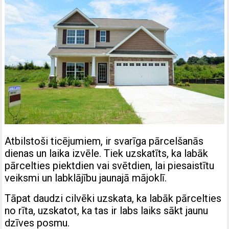
Atbilstoši ticējumiem, ir svarīga pārcelšanās
dienas un laika izvēle. Tiek uzskatīts, ka labāk
pārcelties piektdien vai svētdien, lai piesaistītu
veiksmi un labklājību jaunajā mājoklī.
Tāpat daudzi cilvēki uzskata, ka labāk pārcelties
no rīta, uzskatot, ka tas ir labs laiks sākt jaunu
dzīves posmu.