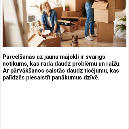
Pārcelšanās uz jaunu mājokli ir svarīgs
notikums, kas rada daudz problēmu un raižu.
Ar pārvākšanos saistās daudz ticējumu, kas
palīdzēs piesaistīt panākumus dzīvē.