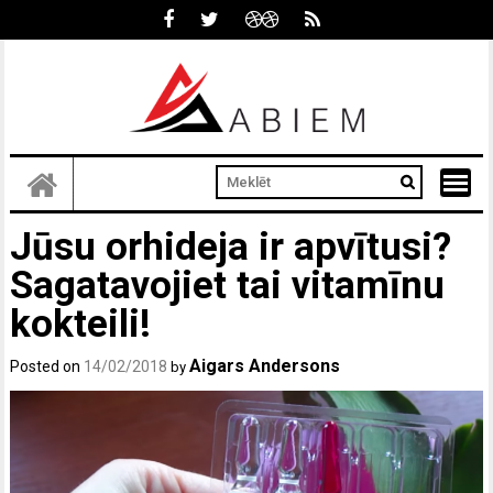
Skip
to
content
Jūsu orhideja ir apvītusi?
Sagatavojiet tai vitamīnu
kokteili!
Aigars Andersons
Posted on
14/02/2018
by