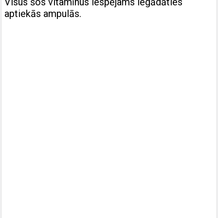
Visus šos vitamīnus iespējams iegādāties
aptiekās ampulās.