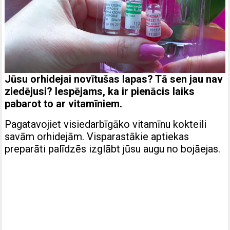
Jūsu orhidejai novītušas lapas? Tā sen jau nav
ziedējusi? Iespējams, ka ir pienācis laiks
pabarot to ar vitamīniem.
Pagatavojiet visiedarbīgāko vitamīnu kokteili
savām orhidejām. Visparastākie aptiekas
preparāti palīdzēs izglābt jūsu augu no bojāejas.