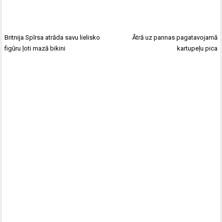
Britnija Spīrsa atrāda savu lielisko
Ātrā uz pannas pagatavojamā
figūru ļoti mazā bikini
kartupeļu pica