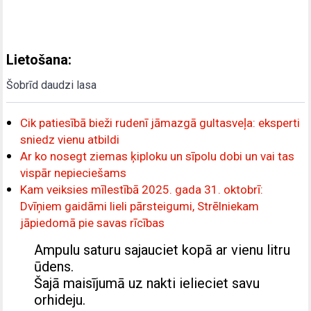
Lietošana:
Šobrīd daudzi lasa
Cik patiesībā bieži rudenī jāmazgā gultasveļa: eksperti
sniedz vienu atbildi
Ar ko nosegt ziemas ķiploku un sīpolu dobi un vai tas
vispār nepieciešams
Kam veiksies mīlestībā 2025. gada 31. oktobrī:
Dvīņiem gaidāmi lieli pārsteigumi, Strēlniekam
jāpiedomā pie savas rīcības
Ampulu saturu sajauciet kopā ar vienu litru
ūdens.
Šajā maisījumā uz nakti ielieciet savu
orhideju.