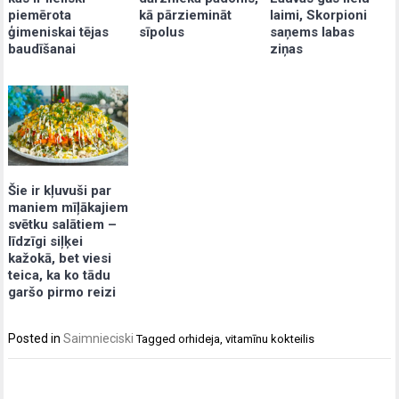
piemērota
kā pārziemināt
laimi, Skorpioni
ģimeniskai tējas
sīpolus
saņems labas
baudīšanai
ziņas
Šie ir kļuvuši par
maniem mīļākajiem
svētku salātiem –
līdzīgi siļķei
kažokā, bet viesi
teica, ka ko tādu
garšo pirmo reizi
Posted in
Saimnieciski
Tagged
orhideja
,
vitamīnu kokteilis
Post