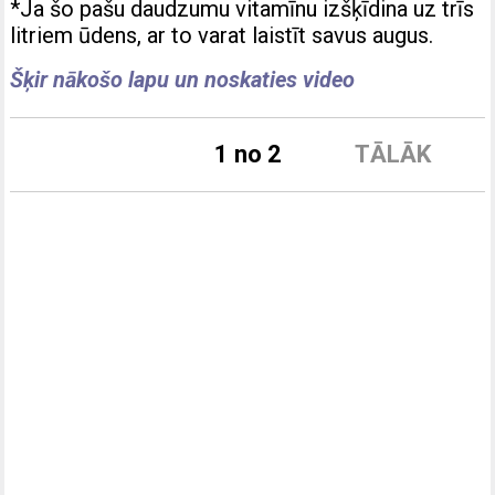
*Ja šo pašu daudzumu vitamīnu izšķīdina uz trīs
litriem ūdens, ar to varat laistīt savus augus.
Šķir nākošo lapu un noskaties video
1 no 2
TĀLĀK