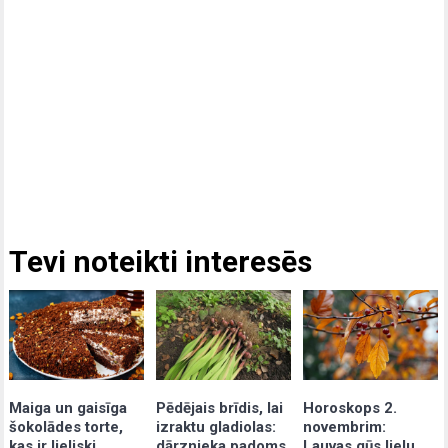
Tevi noteikti interesēs
Maiga un gaisīga
Pēdējais brīdis, lai
Horoskops 2.
šokolādes torte,
izraktu gladiolas:
novembrim:
kas ir lieliski
dārznieka padoms,
Lauvas gūs lielu