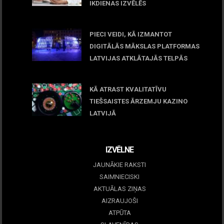
IKDIENAS IZVĒLĒS
April 23, 2026
PIECI VEIDI, KĀ IZMANTOT
DIGITĀLĀS MĀKSLAS PLATFORMAS
LATVIJAS ATKLĀTAJĀS TELPĀS
March 09, 2026
KĀ ATRAST KVALITATĪVU
TIEŠSAISTES ĀRZEMJU KAZINO
LATVIJĀ
December 15, 2025
IZVĒLNE
JAUNĀKIE RAKSTI
SAIMNIECISKI
AKTUĀLAS ZIŅAS
AIZRAUJOŠI
ATPŪTA