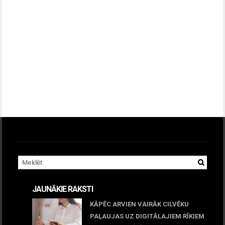
JAUNĀKIE RAKSTI
KĀPĒC ARVIEN VAIRĀK CILVĒKU
PAĻAUJAS UZ DIGITĀLAJIEM RĪKIEM