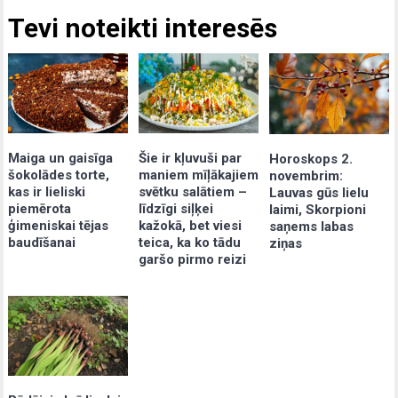
Tevi noteikti interesēs
Maiga un gaisīga
Šie ir kļuvuši par
Horoskops 2.
šokolādes torte,
maniem mīļākajiem
novembrim:
kas ir lieliski
svētku salātiem –
Lauvas gūs lielu
piemērota
līdzīgi siļķei
laimi, Skorpioni
ģimeniskai tējas
kažokā, bet viesi
saņems labas
baudīšanai
teica, ka ko tādu
ziņas
garšo pirmo reizi