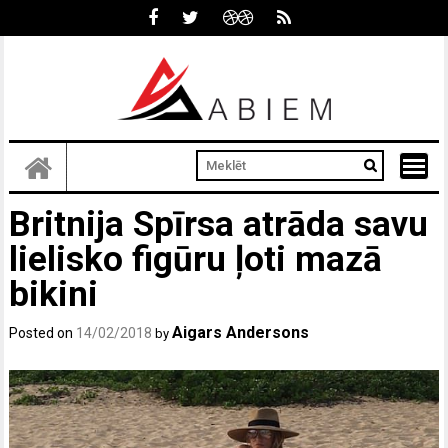
Skip
to
content
Britnija Spīrsa atrāda savu
lielisko figūru ļoti mazā
bikini
Aigars Andersons
Posted on
14/02/2018
by