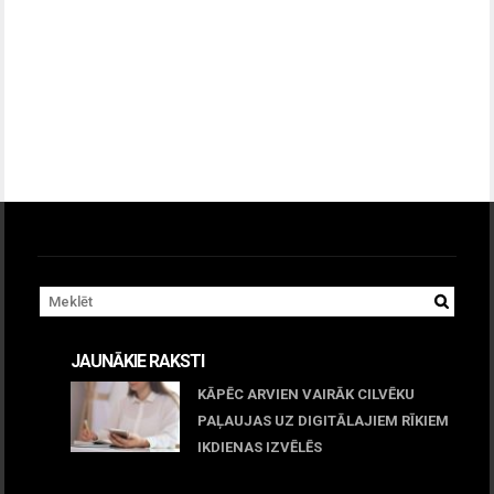
JAUNĀKIE RAKSTI
KĀPĒC ARVIEN VAIRĀK CILVĒKU
PAĻAUJAS UZ DIGITĀLAJIEM RĪKIEM
IKDIENAS IZVĒLĒS
April 23, 2026