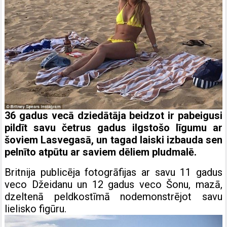
36 gadus vecā dziedātāja beidzot ir pabeigusi
pildīt savu četrus gadus ilgstošo līgumu ar
šoviem Lasvegasā, un tagad laiski izbauda sen
pelnīto atpūtu ar saviem dēliem pludmalē.
Britnija publicēja fotogrāfijas ar savu 11 gadus
veco Džeidanu un 12 gadus veco Šonu, mazā,
dzeltenā peldkostīmā nodemonstrējot savu
lielisko figūru.