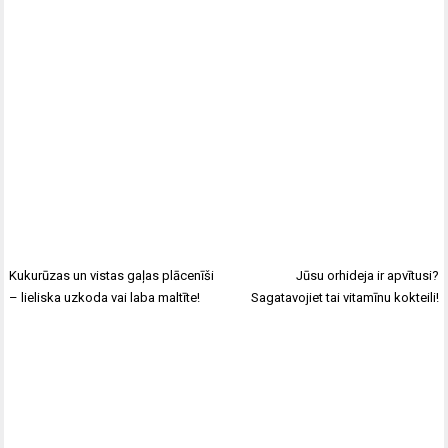
Kukurūzas un vistas gaļas plācenīši
Jūsu orhideja ir apvītusi?
– lieliska uzkoda vai laba maltīte!
Sagatavojiet tai vitamīnu kokteili!