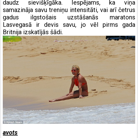
daudz sievišķīgāka. Iespējams, ka viņa
samazināja savu treniņu intensitāti, vai arī četrus
gadus ilgstošais uzstāšanās maratons
Lasvegasā ir devis savu, jo vēl pirms gada
Britnija izskatījās šādi.
avots