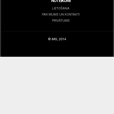
NOTEIKUMI
LIETOŠANA
PAR MUMS UN KONTAKTI
PRIVĀTUMS
© IMS, 2014
|
Profitmag by