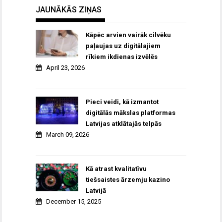
JAUNĀKĀS ZIŅAS
Kāpēc arvien vairāk cilvēku
paļaujas uz digitālajiem
rīkiem ikdienas izvēlēs
April 23, 2026
Pieci veidi, kā izmantot
digitālās mākslas platformas
Latvijas atklātajās telpās
March 09, 2026
Kā atrast kvalitatīvu
tiešsaistes ārzemju kazino
Latvijā
December 15, 2025