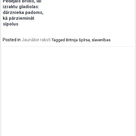
Pēdējais brīdis, lai
izraktu gladiolas:
dārznieka padoms,
kā pārziemināt
sīpolus
Posted in
Jaunākie raksti
Tagged
Britnija Spīrsa
,
slavenības
Post
navigation