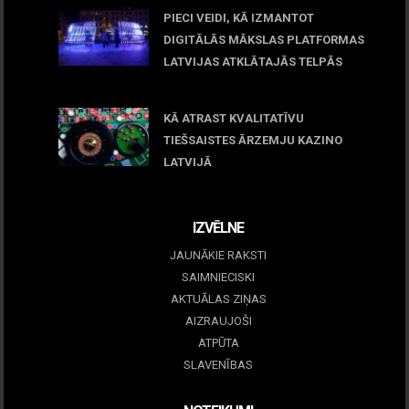
PIECI VEIDI, KĀ IZMANTOT
DIGITĀLĀS MĀKSLAS PLATFORMAS
LATVIJAS ATKLĀTAJĀS TELPĀS
March 09, 2026
KĀ ATRAST KVALITATĪVU
TIEŠSAISTES ĀRZEMJU KAZINO
LATVIJĀ
December 15, 2025
IZVĒLNE
JAUNĀKIE RAKSTI
SAIMNIECISKI
AKTUĀLAS ZIŅAS
AIZRAUJOŠI
ATPŪTA
SLAVENĪBAS