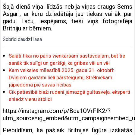
Šajā dienā viņai līdzās nebija viņas draugs Sems
Asgari, ar kuru dziedātāja jau tiekas vairāk par
gadu. Taču, iespējams, tieši viņš fotografēja
Britniju ar bērniem.
Šobrīd daudzi lasa
Salāti tikai no pāris vienkāršām sastāvdaļām, bet tie
sanāk tik sulīgi un garšīgi, ka gribas vēl un vēl
Kam veiksies mīlestībā 2025. gada 31. oktobrī:
Dvīņiem gaidāmi lieli pārsteigumi, Strēlniekam
jāpiedomā pie savas rīcības
Cik patiesībā bieži rudenī jāmazgā gultasveļa: eksperti
sniedz vienu atbildi
https://instagram.com/p/Bda1OVrFlK2/?
utm_source=ig_embed&utm_campaign=embed_uf
Piebildīsim, ka pašlaik Britnijas figūra izskatās