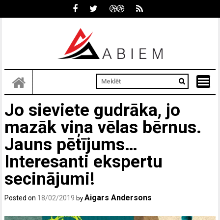
Skip
to
content
Jo sieviete gudrāka, jo
mazāk viņa vēlas bērnus.
Jauns pētījums…
Interesanti ekspertu
secinājumi!
Aigars Andersons
Posted on
18/02/2019
by