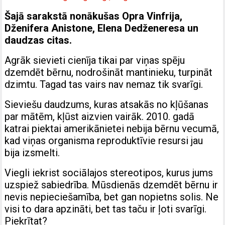
Šajā sarakstā nonākušas Opra Vinfrija,
Dženifera Anistone, Elena Dedženeresa un
daudzas citas.
Agrāk sievieti cienīja tikai par viņas spēju
dzemdēt bērnu, nodrošināt mantinieku, turpināt
dzimtu. Tagad tas vairs nav nemaz tik svarīgi.
Sieviešu daudzums, kuras atsakās no kļūšanas
par mātēm, kļūst aizvien vairāk. 2010. gadā
katrai piektai amerikānietei nebija bērnu vecumā,
kad viņas organisma reproduktīvie resursi jau
bija izsmelti.
Viegli iekrist sociālajos stereotipos, kurus jums
uzspiež sabiedrība. Mūsdienās dzemdēt bērnu ir
nevis nepieciešamība, bet gan nopietns solis. Ne
visi to dara apzināti, bet tas taču ir ļoti svarīgi.
Piekrītat?