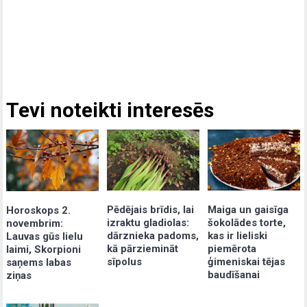
Tevi noteikti interesēs
Pēdējais brīdis, lai
Maiga un gaisīga
Horoskops 2.
izraktu gladiolas:
šokolādes torte,
novembrim:
dārznieka padoms,
kas ir lieliski
Lauvas gūs lielu
kā pārziemināt
piemērota
laimi, Skorpioni
sīpolus
ģimeniskai tējas
saņems labas
baudīšanai
ziņas