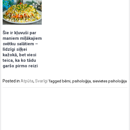
Šie ir kļuvuši par
maniem mīļākajiem
svētku salātiem –
līdzīgi siļķei
kažokā, bet viesi
teica, ka ko tādu
garšo pirmo reizi
Posted in
Atpūta
,
Svarīgi
Tagged
bērni
,
psiholoģija
,
sievietes psiholoģija
Post
navigation