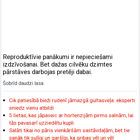
Reproduktīvie panākumi ir nepieciešami
izdzīvošanai. Bet dažas cilvēku dzimtes
pārstāves darbojas pretēji dabai.
Šobrīd daudzi lasa
Cik patiesībā bieži rudenī jāmazgā gultasveļa: eksperti
sniedz vienu atbildi
5 lietas, kas jāpaveic ar hortenzijām pirms salnām, lai
tās pavasarī uzziedētu kupli
Salāti tikai no pāris vienkāršām sastāvdaļām, bet tie
sanāk tik sulīgi un garšīgi, ka gribas vēl un vēl