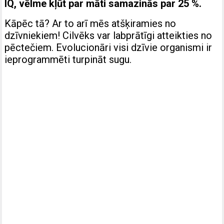
IQ, vēlme kļūt par māti samazinās par 25 %.
Kāpēc tā? Ar to arī mēs atšķiramies no
dzīvniekiem! Cilvēks var labprātīgi atteikties no
pēctečiem. Evolucionāri visi dzīvie organismi ir
ieprogrammēti turpināt sugu.