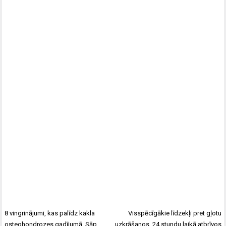
8 vingrinājumi, kas palīdz kakla
Visspēcīgākie līdzekļi pret gļotu
osteohondrozes gadījumā. Sāp
uzkrāšanos, 24 stundu laikā atbrīvos