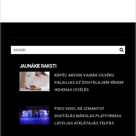
JAUNĀKIE RAKSTI
KĀPĒC ARVIEN VAIRĀK CILVĒKU
PAĻAUJAS UZ DIGITĀLAJIEM RĪKIEM
IKDIENAS IZVĒLĒS
April 23, 2026
PIECI VEIDI, KĀ IZMANTOT
DIGITĀLĀS MĀKSLAS PLATFORMAS
LATVIJAS ATKLĀTAJĀS TELPĀS
March 09, 2026