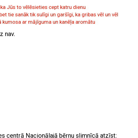
ka Jūs to vēlēsieties cept katru dienu
t tie sanāk tik sulīgi un garšīgi, ka gribas vēl un vēl
irmā kumosa ar mājīguma un kanēļa aromātu
z nav.
es centrā Nacionālajā bērnu slimnīcā atzīst: