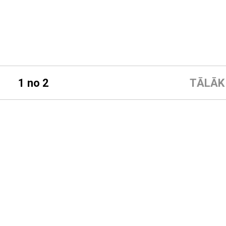
1 no 2
TĀLĀK