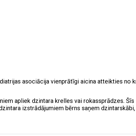
trijas asociācija vienprātīgi aicina atteikties no k
iem apliek dzintara krelles vai rokassprādzes. Šīs
 dzintara izstrādājumiem bērns saņem dzintarskābi,