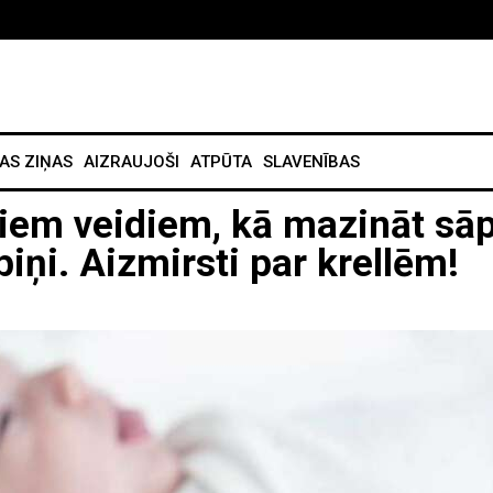
AS ZIŅAS
AIZRAUJOŠI
ATPŪTA
SLAVENĪBAS
jiem veidiem, kā mazināt sā
ņi. Aizmirsti par krellēm!