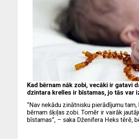
Kad bērnam nāk zobi, vecāki ir gatavi da
dzintara krelles ir bīstamas, jo tās var
“Nav nekādu zinātnisku pierādījumu tam, k
bērnam šķiļas zobi. Tomēr ir vairāk jautāj
bīstamas”, – saka Dženifera Heks tērē, bē