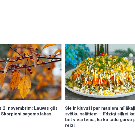
Šie ir kļuvuši par maniem mīļāka
 2. novembrim: Lauvas gūs
svētku salātiem – līdzīgi siļķei k
i, Skorpioni saņems labas
bet viesi teica, ka ko tādu garšo
reizi