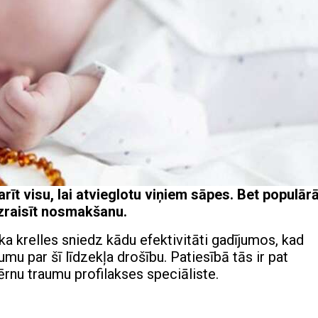
rīt visu, lai atvieglotu viņiem sāpes. Bet populār
 izraisīt nosmakšanu.
a krelles sniedz kādu efektivitāti gadījumos, kad
umu par šī līdzekļa drošību. Patiesībā tās ir pat
rnu traumu profilakses speciāliste.