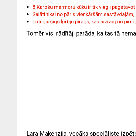
8 Karošu marmoru kūku ir tik viegli pagatavot 
Salāti tikai no pāris vienkāršām sastāvdaļām, be
Ļoti garšīgs ķirbju pīrāgs, kas aizrauj no p
Tomēr visi rādītāji parāda, ka tas tā nema
Lara Makenzija, vecāka speciāliste izpēt