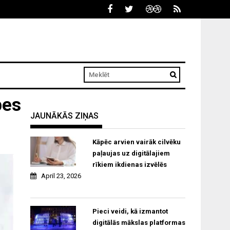
pes
JAUNĀKĀS ZIŅAS
Kāpēc arvien vairāk cilvēku
paļaujas uz digitālajiem
rīkiem ikdienas izvēlēs
April 23, 2026
Pieci veidi, kā izmantot
digitālās mākslas platformas