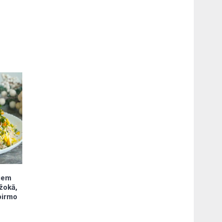
jiem
ažokā,
 pirmo