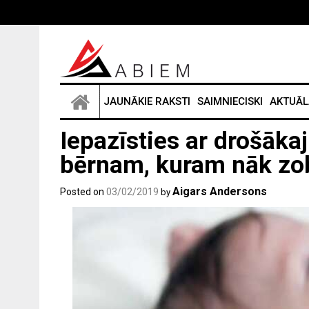
Skip
to
content
JAUNĀKIE RAKSTI
SAIMNIECISKI
AKTUĀL
Iepazīsties ar drošāka
bērnam, kuram nāk zobi
Aigars Andersons
Posted on
03/02/2019
by