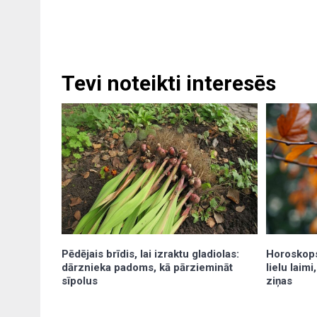
Tevi noteikti interesēs
Pēdējais brīdis, lai izraktu gladiolas:
Horoskops
dārznieka padoms, kā pārziemināt
lielu laim
sīpolus
ziņas