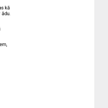
as kā
 ādu.
i
iem,