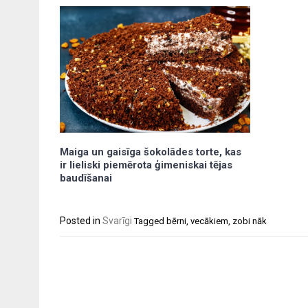
Maiga un gaisīga šokolādes torte, kas
ir lieliski piemērota ģimeniskai tējas
baudīšanai
Posted in
Svarīgi
Tagged
bērni
,
vecākiem
,
zobi nāk
Post
navigation