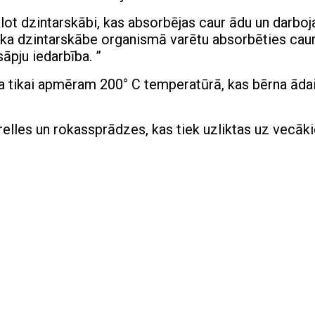
lot dzintarskābi, kas absorbējas caur ādu un darboj
, ka dzintarskābe organismā varētu absorbēties caur
sāpju iedarbība. ”
a tikai apmēram 200° C temperatūrā, kas bērna āda
krelles un rokassprādzes, kas tiek uzliktas uz vecāk