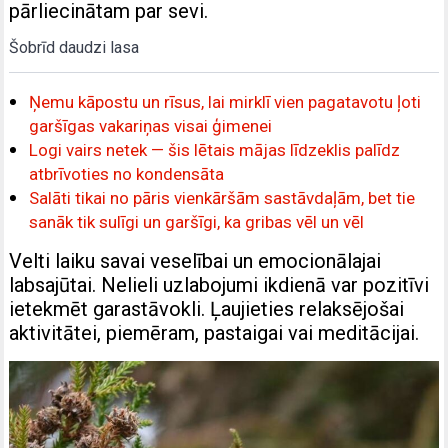
pārliecinātam par sevi.
Šobrīd daudzi lasa
Ņemu kāpostu un rīsus, lai mirklī vien pagatavotu ļoti
garšīgas vakariņas visai ģimenei
Logi vairs netek — šis lētais mājas līdzeklis palīdz
atbrīvoties no kondensāta
Salāti tikai no pāris vienkāršām sastāvdaļām, bet tie
sanāk tik sulīgi un garšīgi, ka gribas vēl un vēl
Velti laiku savai veselībai un emocionālajai
labsajūtai. Nelieli uzlabojumi ikdienā var pozitīvi
ietekmēt garastāvokli. Ļaujieties relaksējošai
aktivitātei, piemēram, pastaigai vai meditācijai.