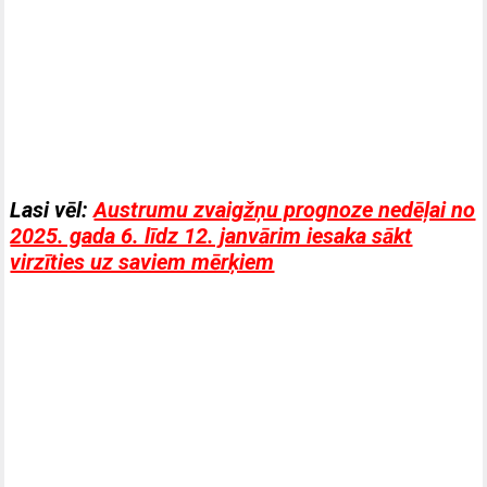
Lasi vēl:
Austrumu zvaigžņu prognoze nedēļai no
2025. gada 6. līdz 12. janvārim iesaka sākt
virzīties uz saviem mērķiem