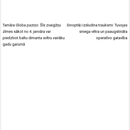
Tamāra Globa paziņo: Šīs zvaigžņu
Sinoptiķi izsludina trauksmi: Tuvojas
zīmes sākot no 4. janvāra var
sniega vētra un paaugstināta
piedzīvot baltu dimanta svītru vairāku
operatīvo gatavība
gadu garumā