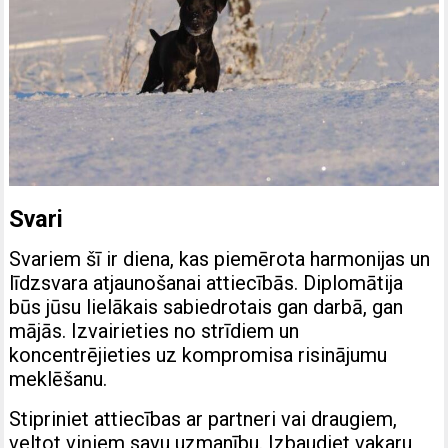
Svari
Svariem šī ir diena, kas piemērota harmonijas un
līdzsvara atjaunošanai attiecībās. Diplomātija
būs jūsu lielākais sabiedrotais gan darbā, gan
mājās. Izvairieties no strīdiem un
koncentrējieties uz kompromisa risinājumu
meklēšanu.
Stipriniet attiecības ar partneri vai draugiem,
veltot viņiem savu uzmanību. Izbaudiet vakaru,