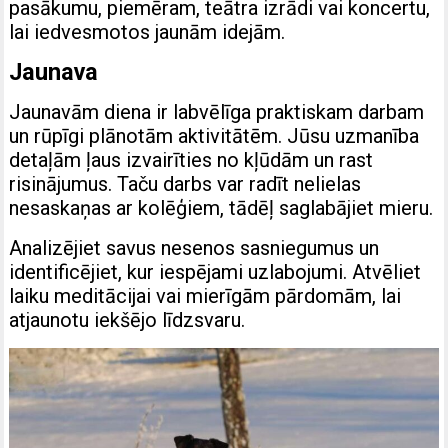
pasākumu, piemēram, teātra izrādi vai koncertu,
lai iedvesmotos jaunām idejām.
Jaunava
Jaunavām diena ir labvēlīga praktiskam darbam
un rūpīgi plānotām aktivitātēm. Jūsu uzmanība
detaļām ļaus izvairīties no kļūdām un rast
risinājumus. Taču darbs var radīt nelielas
nesaskaņas ar kolēģiem, tādēļ saglabājiet mieru.
Analizējiet savus nesenos sasniegumus un
identificējiet, kur iespējami uzlabojumi. Atvēliet
laiku meditācijai vai mierīgām pārdomām, lai
atjaunotu iekšējo līdzsvaru.