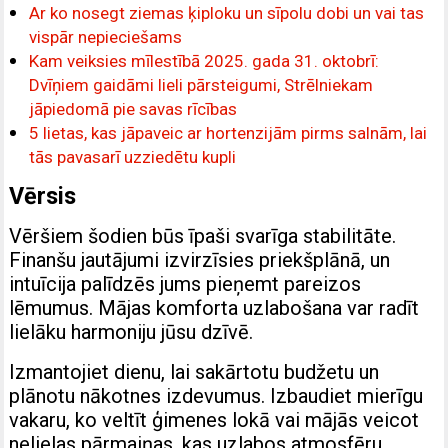
Ar ko nosegt ziemas ķiploku un sīpolu dobi un vai tas
vispār nepieciešams
Kam veiksies mīlestībā 2025. gada 31. oktobrī:
Dvīņiem gaidāmi lieli pārsteigumi, Strēlniekam
jāpiedomā pie savas rīcības
5 lietas, kas jāpaveic ar hortenzijām pirms salnām, lai
tās pavasarī uzziedētu kupli
Vērsis
Vēršiem šodien būs īpaši svarīga stabilitāte.
Finanšu jautājumi izvirzīsies priekšplānā, un
intuīcija palīdzēs jums pieņemt pareizos
lēmumus. Mājas komforta uzlabošana var radīt
lielāku harmoniju jūsu dzīvē.
Izmantojiet dienu, lai sakārtotu budžetu un
plānotu nākotnes izdevumus. Izbaudiet mierīgu
vakaru, ko veltīt ģimenes lokā vai mājās veicot
nelielas pārmaiņas, kas uzlabos atmosfēru.