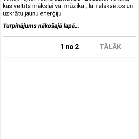
kas veltīts mākslai vai mūzikai, lai relaksētos un
uzkrātu jaunu enerģiju.
Turpinājums nākošajā lapā…
1 no 2
TĀLĀK