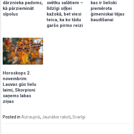
dārznieka padoms,
svētku salātiem –
kas ir lieliski
kā pārziemināt
līdzīgi siļķei
piemērota
sīpolus
kažokā, bet viesi
ģimeniskai tējas
teica, ka ko tādu
baudīšanai
garšo pirmo reizi
Horoskops 2.
novembrim:
Lauvas gūs lielu
laimi, Skorpioni
saņems labas
ziņas
Posted in
Aizraujoši
,
Jaunākie raksti
,
Svarīgi
Post