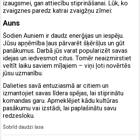
izaugsmei, gan attiecību stiprināšanai. Lūk, ko
zvaigznes paredz katrai zvaigžņu zīmei:
Auns
Šodien Auniem ir daudz enerģijas un iespēju.
Jūsu apņēmība ļaus pārvarēt šķēršļus un gūt
panākumus. Darbā jūs varat popularizēt savas
idejas un iedvesmot citus. Tomēr neaizmirstiet
veltīt laiku saviem mīļajiem – viņi ļoti novērtēs
jūsu uzmanību.
Dalieties savā entuziasmā ar citiem un
izmantojiet savas līdera spējas, lai stiprinātu
komandas garu. Apmeklējiet kādu kultūras
pasākumu vai izstādi, lai paplašinātu savu
redzesloku.
Šobrīd daudzi lasa