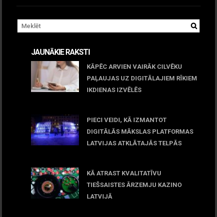
JAUNĀKIE RAKSTI
KĀPĒC ARVIEN VAIRĀK CILVĒKU
PAĻAUJAS UZ DIGITĀLAJIEM RĪKIEM
IKDIENAS IZVĒLĒS
April 23, 2026
PIECI VEIDI, KĀ IZMANTOT
DIGITĀLĀS MĀKSLAS PLATFORMAS
LATVIJAS ATKLĀTAJĀS TELPĀS
March 09, 2026
KĀ ATRAST KVALITATĪVU
TIEŠSAISTES ĀRZEMJU KAZINO
LATVIJĀ
December 15, 2025