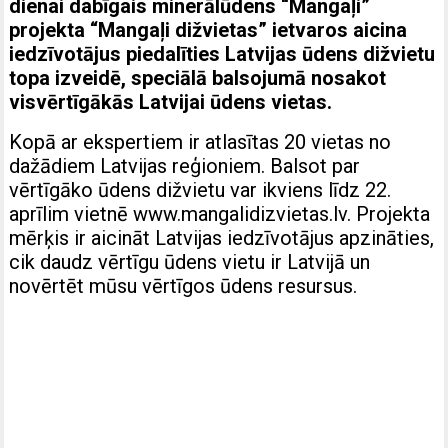
dienai dabīgais minerālūdens “Mangaļi”
projekta “Mangaļi dižvietas” ietvaros aicina
iedzīvotājus piedalīties Latvijas ūdens dižvietu
topa izveidē, speciālā balsojumā nosakot
visvērtīgākās Latvijai ūdens vietas.
Kopā ar ekspertiem ir atlasītas 20 vietas no
dažādiem Latvijas reģioniem. Balsot par
vērtīgāko ūdens dižvietu var ikviens līdz 22.
aprīlim vietnē www.mangalidizvietas.lv. Projekta
mērķis ir aicināt Latvijas iedzīvotājus apzināties,
cik daudz vērtīgu ūdens vietu ir Latvijā un
novērtēt mūsu vērtīgos ūdens resursus.