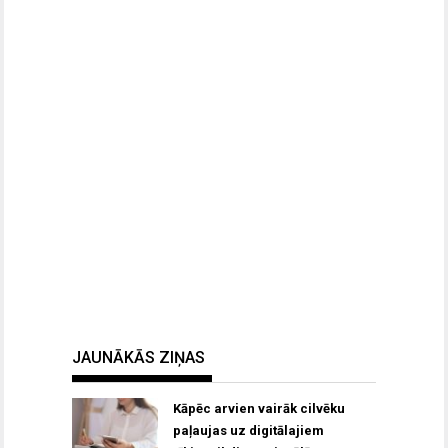
JAUNĀKĀS ZIŅAS
Kāpēc arvien vairāk cilvēku
paļaujas uz digitālajiem