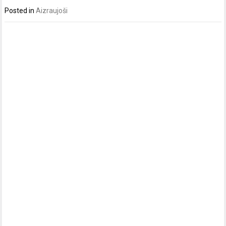
Posted in
Aizraujoši
Post
navigation