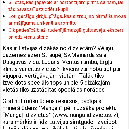
5 lietas, kas jāpaveic ar hortenzijām pirms salnām, lai
tās pavasarī uzziedētu kupli
Ļoti garšīgs ķirbju pīrāgs, kas aizrauj no pirmā kumosa
ar mājīguma un kanēļa aromātu
Cik patiesībā bieži rudenī jāmazgā gultasveļa: eksperti
sniedz vienu atbildi
Kas ir Latvijas dižākās no dižvietām? Vējiņu
pazemes ezeri Straupē, Sv.Meinarda sala
Daugavas vidū, Lubāns, Ventas rumba, Ērgļu
klintis vai citas vietas? Ikviens var nobalsot par
viņuprāt vērtīgākajām vietām. Tālāk tiks
izveidots speciāls tops un pie 5 dižākajām
vietās tiks uzstādītas speciālas norādes.
Godinot mūsu ūdens resursus, dabīgais
minerālūdens “Mangaļi” pērn uzsāka projektu
“Mangaļi dižvietas” (www.mangalidizvietas.lv),
kura mērķis ir līdz Latvijas simtgadei izveidot
Latvijai dāvanu – unikālu karti jeb dižceļvedi ar