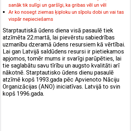
sanāk tik sulīgi un garšīgi, ka gribas vēl un vēl
Ar ko nosegt ziemas ķiploku un sīpolu dobi un vai tas
vispār nepieciešams
Starptautiskā ūdens diena visā pasaulē tiek
atzīmēta 22.martā, lai pievērstu sabiedrības
uzmanību dzeramā ūdens resursiem kā vērtībai.
Lai gan Latvijā saldūdens resursi ir pietiekamos
apjomos, tomēr mums ir svarīgi parūpēties, lai
tie saglabātu savu tīrību un augsto kvalitāti arī
nākotnē. Starptautisko ūdens dienu pasaulē
atzīmē kopš 1993.gada pēc Apvienoto Nāciju
Organizācijas (ANO) iniciatīvas. Latvijā to svin
kopš 1996.gada.