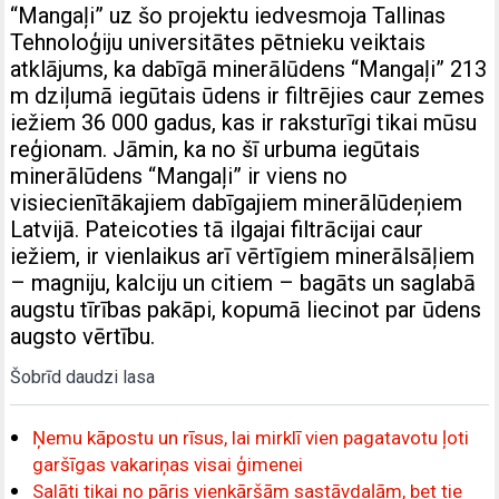
“Mangaļi” uz šo projektu iedvesmoja Tallinas
Tehnoloģiju universitātes pētnieku veiktais
atklājums, ka dabīgā minerālūdens “Mangaļi” 213
m dziļumā iegūtais ūdens ir filtrējies caur zemes
iežiem 36 000 gadus, kas ir raksturīgi tikai mūsu
reģionam. Jāmin, ka no šī urbuma iegūtais
minerālūdens “Mangaļi” ir viens no
visiecienītākajiem dabīgajiem minerālūdeņiem
Latvijā. Pateicoties tā ilgajai filtrācijai caur
iežiem, ir vienlaikus arī vērtīgiem minerālsāļiem
– magniju, kalciju un citiem – bagāts un saglabā
augstu tīrības pakāpi, kopumā liecinot par ūdens
augsto vērtību.
Šobrīd daudzi lasa
Ņemu kāpostu un rīsus, lai mirklī vien pagatavotu ļoti
garšīgas vakariņas visai ģimenei
Salāti tikai no pāris vienkāršām sastāvdaļām, bet tie