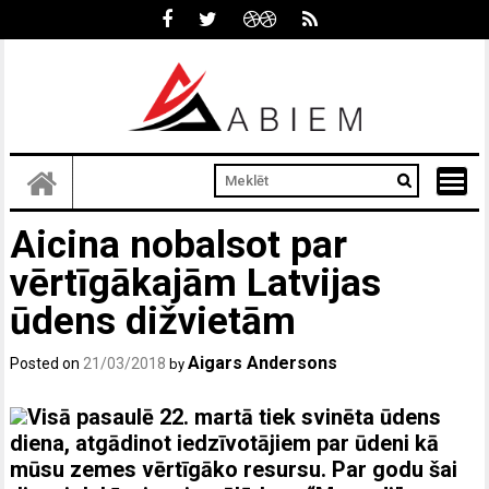
Skip
to
content
Aicina nobalsot par
vērtīgākajām Latvijas
ūdens dižvietām
Aigars Andersons
Posted on
21/03/2018
by
Visā pasaulē 22. martā tiek svinēta ūdens
diena, atgādinot iedzīvotājiem par ūdeni kā
mūsu zemes vērtīgāko resursu. Par godu šai