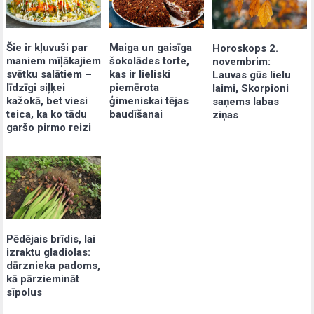
Šie ir kļuvuši par
Maiga un gaisīga
Horoskops 2.
maniem mīļākajiem
šokolādes torte,
novembrim:
svētku salātiem –
kas ir lieliski
Lauvas gūs lielu
līdzīgi siļķei
piemērota
laimi, Skorpioni
kažokā, bet viesi
ģimeniskai tējas
saņems labas
teica, ka ko tādu
baudīšanai
ziņas
garšo pirmo reizi
Pēdējais brīdis, lai
izraktu gladiolas:
dārznieka padoms,
kā pārziemināt
sīpolus