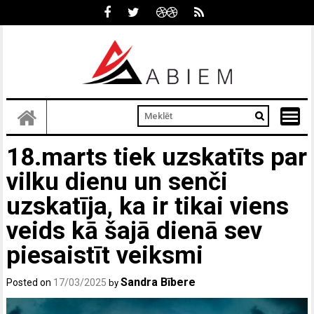
Skip
to
content
18.marts tiek uzskatīts par
vilku dienu un senči
uzskatīja, ka ir tikai viens
veids kā šajā dienā sev
piesaistīt veiksmi
Sandra Bībere
Posted on
17/03/2025
by