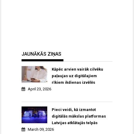
JAUNĀKĀS ZIŅAS
Kāpēc arvien vairāk cilvēku
paļaujas uz digitālajiem
rīkiem ikdienas izvēlēs
April 23, 2026
Pieci veidi, kā izmantot
digitālās mākslas platformas
Latvijas atklātajās telpās
March 09, 2026