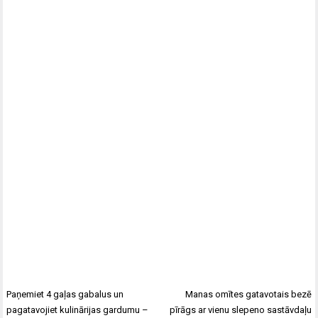
Paņemiet 4 gaļas gabalus un
Manas omītes gatavotais bezē
pagatavojiet kulinārijas gardumu –
pīrāgs ar vienu slepeno sastāvdaļu