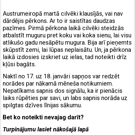
Austrumeiropā martā cilvēki klausījās, vai nav
dārdējis pērkons. Ar to ir saistītas daudzas
pazīmes. Pirmā pērkona laikā cilvēki steidzās
atbalstīt muguru pret koku vai koka sienu, lai visu
atlikušo gadu nesāpētu mugura. Bija arī pieņemts
skūpstīt zemi, lai lūpas neplaisātu. Un, ja pērkona
laikā izdosies izskriet uz ielas, tad noteikti drīz
kļūsi bagāts.
Naktī no 17. uz 18. janvāri sapņos var redzēt
norādes par nākamā mēneša notikumiem.
Nepatīkams sapnis dos signālu, ka ir pienācis
laiks rūpēties par savi, un labs sapnis norāda uz
spilgtas dzīves līnijas sākumu.
Bet ko noteikti nevajag darīt?
Turpinājumu lasiet nākošajā lapā