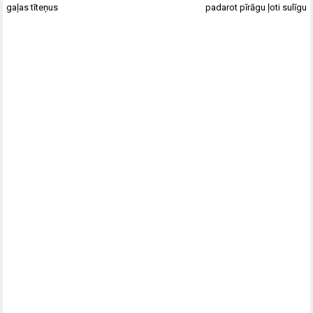
gaļas tīteņus
padarot pīrāgu ļoti sulīgu