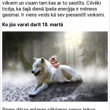
vilkiem un visam tam kas ar to saistīts. Cilvēki
ticēja, ka šajā dienā īpaša enerģija ir mēness
gaismai. Ir viens veids kā sev piesaistīt veiksmi.
Ko jūs varat darīt 18. martā
Pirms dārza aršanas sākšanas senos laikos