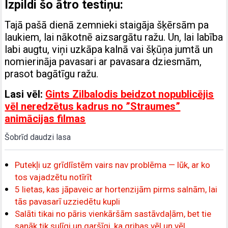
Izpildi šo ātro testiņu:
Tajā pašā dienā zemnieki staigāja šķērsām pa
laukiem, lai nākotnē aizsargātu ražu. Un, lai labība
labi augtu, viņi uzkāpa kalnā vai šķūņa jumtā un
nomierināja pavasari ar pavasara dziesmām,
prasot bagātīgu ražu.
Lasi vēl:
Gints Zilbalodis beidzot nopublicējis
vēl neredzētus kadrus no ”Straumes”
animācijas filmas
Šobrīd daudzi lasa
Putekļi uz grīdlīstēm vairs nav problēma — lūk, ar ko
tos vajadzētu notīrīt
5 lietas, kas jāpaveic ar hortenzijām pirms salnām, lai
tās pavasarī uzziedētu kupli
Salāti tikai no pāris vienkāršām sastāvdaļām, bet tie
sanāk tik sulīgi un garšīgi, ka gribas vēl un vēl