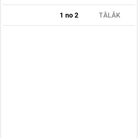
1 no 2
TĀLĀK