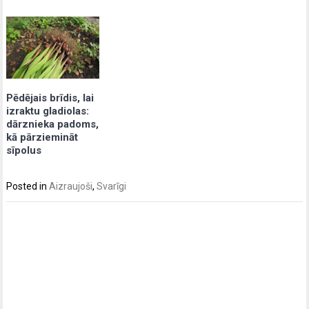
Pēdējais brīdis, lai
izraktu gladiolas:
dārznieka padoms,
kā pārziemināt
sīpolus
Posted in
Aizraujoši
,
Svarīgi
Post
navigation