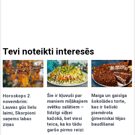
Tevi noteikti interesēs
Šie ir kļuvuši par
Maiga un gaisīga
Horoskops 2.
maniem mīļākajiem
šokolādes torte,
novembrim:
svētku salātiem –
kas ir lieliski
Lauvas gūs lielu
līdzīgi siļķei
piemērota
laimi, Skorpioni
kažokā, bet viesi
ģimeniskai tējas
saņems labas
teica, ka ko tādu
baudīšanai
ziņas
garšo pirmo reizi