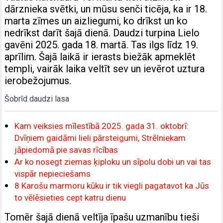
dārznieka svētki, un mūsu senči ticēja, ka ir 18.
marta zīmes un aizliegumi, ko drīkst un ko
nedrīkst darīt šajā dienā. Daudzi turpina Lielo
gavēni 2025. gada 18. martā. Tas ilgs līdz 19.
aprīlim. Šajā laikā ir ierasts biežāk apmeklēt
templi, vairāk laika veltīt sev un ievērot uztura
ierobežojumus.
Šobrīd daudzi lasa
Kam veiksies mīlestībā 2025. gada 31. oktobrī:
Dvīņiem gaidāmi lieli pārsteigumi, Strēlniekam
jāpiedomā pie savas rīcības
Ar ko nosegt ziemas ķiploku un sīpolu dobi un vai tas
vispār nepieciešams
8 Karošu marmoru kūku ir tik viegli pagatavot ka Jūs
to vēlēsieties cept katru dienu
Tomēr šajā dienā veltīja īpašu uzmanību tieši