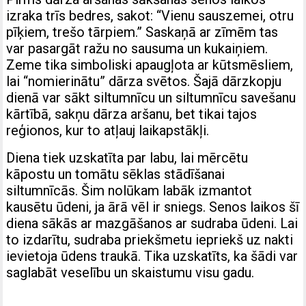
izraka trīs bedres, sakot: “Vienu sauszemei, otru
pīķiem, trešo tārpiem.” Saskaņā ar zīmēm tas
var pasargāt ražu no sausuma un kukaiņiem.
Zeme tika simboliski apaugļota ar kūtsmēsliem,
lai “nomierinātu” dārza svētos. Šajā dārzkopju
dienā var sākt siltumnīcu un siltumnīcu savešanu
kārtībā, sakņu dārza aršanu, bet tikai tajos
reģionos, kur to atļauj laikapstākļi.
Diena tiek uzskatīta par labu, lai mērcētu
kāpostu un tomātu sēklas stādīšanai
siltumnīcās. Šim nolūkam labāk izmantot
kausētu ūdeni, ja ārā vēl ir sniegs. Senos laikos šī
diena sākās ar mazgāšanos ar sudraba ūdeni. Lai
to izdarītu, sudraba priekšmetu iepriekš uz nakti
ievietoja ūdens traukā. Tika uzskatīts, ka šādi var
saglabāt veselību un skaistumu visu gadu.