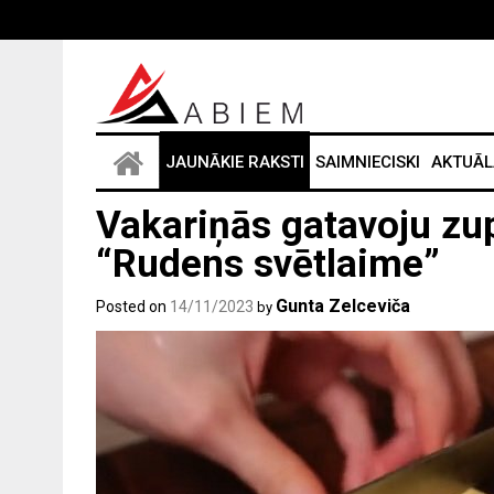
Skip
to
content
JAUNĀKIE RAKSTI
SAIMNIECISKI
AKTUĀL
Vakariņās gatavoju zu
Post
“Rudens svētlaime”
navigation
Gunta Zelceviča
Posted on
14/11/2023
by