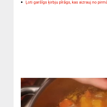
Ļoti garšīgs ķirbju pīrāgs, kas aizrauj no p