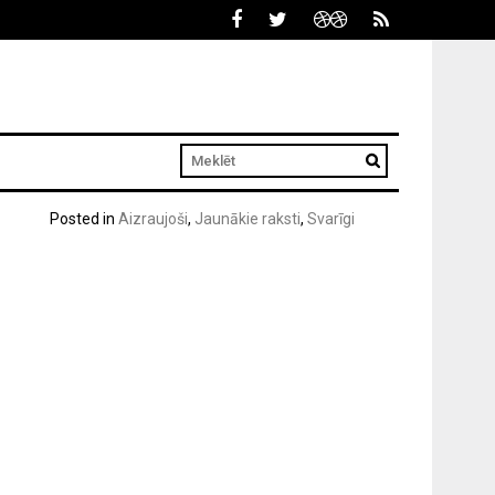
Posted in
Aizraujoši
,
Jaunākie raksti
,
Svarīgi