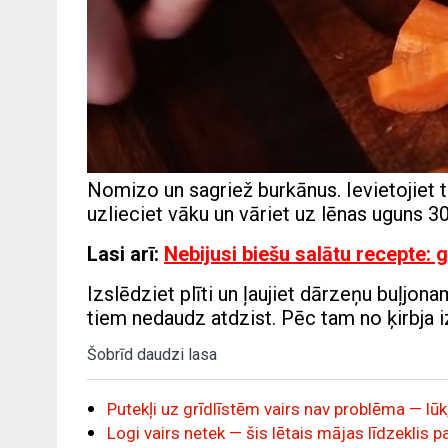
Nomizo un sagriež burkānus. Ievietojiet t
uzlieciet vāku un vāriet uz lēnas uguns 3
Lasi arī:
Nebijusi biešu salātu recepte: 
Izslēdziet plīti un ļaujiet dārzeņu buļjonam
tiem nedaudz atdzist. Pēc tam no ķirbja
Šobrīd daudzi lasa
Putekļi uz grīdlīstēm vairs nav problēma — lūk,
Logi vairs netek — šis lētais mājas līdzeklis 