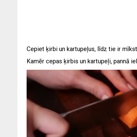
Cepiet ķirbi un kartupeļus, līdz tie ir mīks
Kamēr cepas ķirbis un kartupeļi, pannā ie