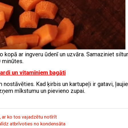
o kopā ar ingveru ūdenī un uzvāra. Samaziniet siltu
0 minūtes.
gardi un vitamīniem bagāti
 nostāvēties. Kad ķirbis un kartupeļi ir gatavi, ļaujie
 izņem mīkstumu un pievieno zupai.
 ar ko tos vajadzētu notīrīt
palīdz atbrīvoties no kondensāta