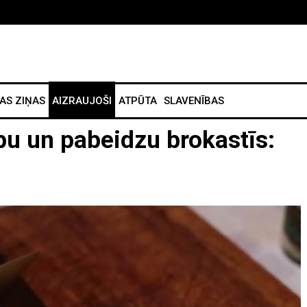
AS ZIŅAS
AIZRAUJOŠI
ATPŪTA
SLAVENĪBAS
pu un pabeidzu brokastīs: