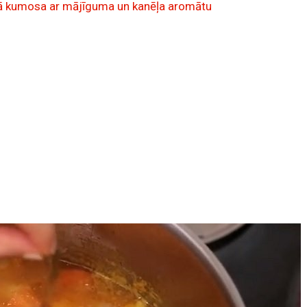
irmā kumosa ar mājīguma un kanēļa aromātu