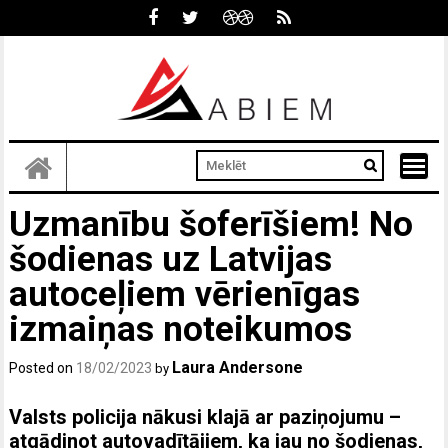
Skip
to
content
Uzmanību šoferīšiem! No
šodienas uz Latvijas
autoceļiem vērienīgas
izmaiņas noteikumos
Laura Andersone
Posted on
18/02/2023
by
Valsts policija nākusi klajā ar paziņojumu –
atgādinot autovadītājiem, ka jau no šodienas,