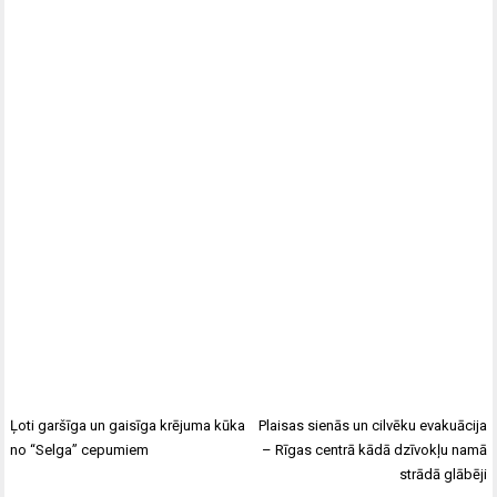
Ļoti garšīga un gaisīga krējuma kūka
Plaisas sienās un cilvēku evakuācija
no “Selga” cepumiem
– Rīgas centrā kādā dzīvokļu namā
strādā glābēji