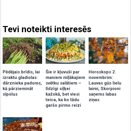
Tevi noteikti interesēs
Pēdējais brīdis, lai
Šie ir kļuvuši par
Horoskops 2.
izraktu gladiolas:
maniem mīļākajiem
novembrim:
dārznieka padoms,
svētku salātiem –
Lauvas gūs lielu
kā pārziemināt
līdzīgi siļķei
laimi, Skorpioni
sīpolus
kažokā, bet viesi
saņems labas
teica, ka ko tādu
ziņas
garšo pirmo reizi