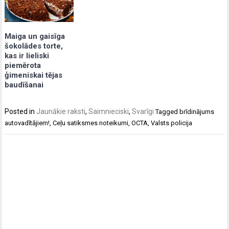
Maiga un gaisīga
šokolādes torte,
kas ir lieliski
piemērota
ģimeniskai tējas
baudīšanai
Posted in
Jaunākie raksti
,
Saimnieciski
,
Svarīgi
Tagged
brīdinājums
autovadītājiem!
,
Ceļu satiksmes noteikumi
,
OCTA
,
Valsts policija
Post
navigation