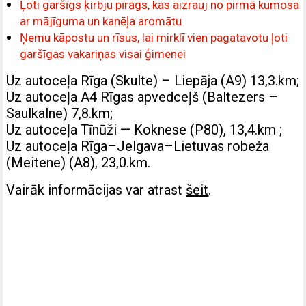
Ļoti garšīgs ķirbju pīrāgs, kas aizrauj no pirmā kumosa
ar mājīguma un kanēļa aromātu
Ņemu kāpostu un rīsus, lai mirklī vien pagatavotu ļoti
garšīgas vakariņas visai ģimenei
Uz autoceļa Rīga (Skulte) – Liepāja (A9) 13,3.km;
Uz autoceļa A4 Rīgas apvedceļš (Baltezers –
Saulkalne) 7,8.km;
Uz autoceļa Tīnūži — Koknese (P80), 13,4.km ;
Uz autoceļa Rīga–Jelgava–Lietuvas robeža
(Meitene) (A8), 23,0.km.
Vairāk informācijas var atrast
šeit
.