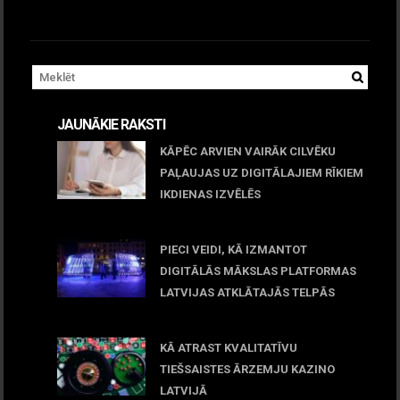
JAUNĀKIE RAKSTI
KĀPĒC ARVIEN VAIRĀK CILVĒKU
PAĻAUJAS UZ DIGITĀLAJIEM RĪKIEM
IKDIENAS IZVĒLĒS
April 23, 2026
PIECI VEIDI, KĀ IZMANTOT
DIGITĀLĀS MĀKSLAS PLATFORMAS
LATVIJAS ATKLĀTAJĀS TELPĀS
March 09, 2026
KĀ ATRAST KVALITATĪVU
TIEŠSAISTES ĀRZEMJU KAZINO
LATVIJĀ